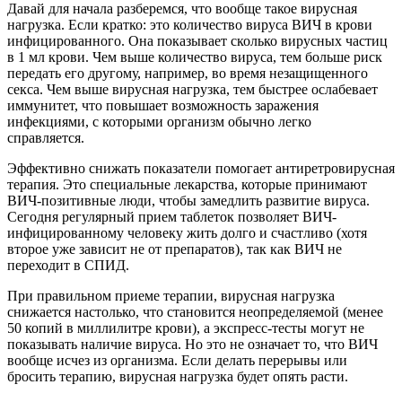
Давай для начала разберемся, что вообще такое вирусная
нагрузка. Если кратко: это количество вируса ВИЧ в крови
инфицированного. Она показывает сколько вирусных частиц
в 1 мл крови. Чем выше количество вируса, тем больше риск
передать его другому, например, во время незащищенного
секса. Чем выше вирусная нагрузка, тем быстрее ослабевает
иммунитет, что повышает возможность заражения
инфекциями, с которыми организм обычно легко
справляется.
Эффективно снижать показатели помогает антиретровирусная
терапия. Это специальные лекарства, которые принимают
ВИЧ-позитивные люди, чтобы замедлить развитие вируса.
Сегодня регулярный прием таблеток позволяет ВИЧ-
инфицированному человеку жить долго и счастливо (хотя
второе уже зависит не от препаратов), так как ВИЧ не
переходит в СПИД.
При правильном приеме терапии, вирусная нагрузка
снижается настолько, что становится неопределяемой (менее
50 копий в миллилитре крови), а экспресс-тесты могут не
показывать наличие вируса. Но это не означает то, что ВИЧ
вообще исчез из организма. Если делать перерывы или
бросить терапию, вирусная нагрузка будет опять расти.