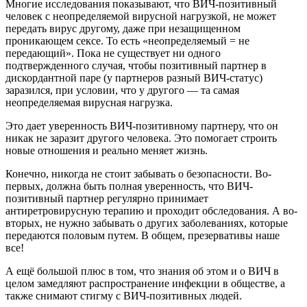
Многие исследования показывают, что ВИЧ-позитивный
человек с неопределяемой вирусной нагрузкой, не может
передать вирус другому, даже при незащищенном
проникающем сексе. То есть «неопределяемый = не
передающий». Пока не существует ни одного
подтвержденного случая, чтобы позитивный партнер в
дискордантной паре (у партнеров разный ВИЧ-статус)
заразился, при условии, что у другого — та самая
неопределяемая вирусная нагрузка.
Это дает уверенность ВИЧ-позитивному партнеру, что он
никак не заразит другого человека. Это помогает строить
новые отношения и реально меняет жизнь.
Конечно, никогда не стоит забывать о безопасности. Во-
первых, должна быть полная уверенность, что ВИЧ-
позитивный партнер регулярно принимает
антиретровирусную терапию и проходит обследования. А во-
вторых, не нужно забывать о других заболеваниях, которые
передаются половым путем. В общем, презервативы наше
все!
А ещё большой плюс в том, что знания об этом и о ВИЧ в
целом замедляют распространение инфекции в обществе, а
также снимают стигму с ВИЧ-позитивных людей.