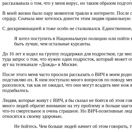
рассказывала о том, что у меня вирус, но таким образом подг
В моей жизни было пару моментов травли в интернете. После 
сердцу. Сначала мне хотелось донести этим людям правильную
С дискриминацией я тоже особо не сталкивался. Единственное, 
Я хотел поступить в Национальную полицию или пойти в 
быть лучше, чем остальные курсанты.
До 16 лет я ходил на группу поддержки для подростков, где м
туда запрос о том, что нужен один подросток, который может от
аут на телеканале «Дождь» в Москве.
После этого меня часто просили рассказать о ВИЧ в моем родн
подставляю их. К ним поступало много вопросов по поводу меня
разозлился, так как не ожидал, что они могут всадить мне нож 
подзабылось.
Людям, которые живут с ВИЧ, я бы сказал не боятся об этом гово
много людей обратят внимание на эту проблему и больше шагов
что-то смертельное и очень страшное. Но ВИЧ-позитивные люди
относятся к своему здоровью.
Не бойтесь. Чем больше людей начнет об этом говорить, 