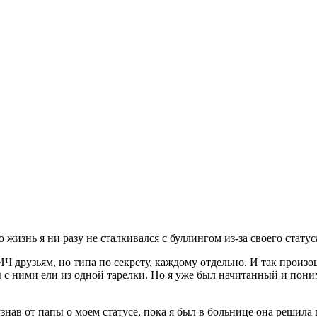
 жизнь я ни разу не сталкивался с буллингом из-за своего статус
Ч друзьям, но типа по секрету, каждому отдельно. И так произош
ы с ними ели из одной тарелки. Но я уже был начитанный и поним
узнав от папы о моем статусе, пока я был в больнице она решил