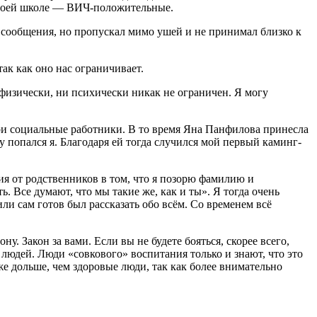
 в моей школе — ВИЧ-положительные.
 сообщения, но пропускал мимо ушей и не принимал близко к
ак как оно нас ограничивает.
физически, ни психически никак не ограничен. Я могу
 мои социальные работники. В то время Яна Панфилова принесла
ку попался я. Благодаря ей тогда случился мой первый каминг-
ия от родственников в том, что я позорю фамилию и
. Все думают, что мы такие же, как и ты». Я тогда очень
или сам готов был рассказать обо всём. Со временем всё
у. Закон за вами. Если вы не будете бояться, скорее всего,
 людей. Люди «совкового» воспитания только и знают, что это
е дольше, чем здоровые люди, так как более внимательно