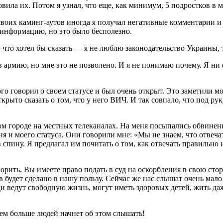
отовила их. Потом я узнал, что еще, как минимум, 5 подростков
своих каминг-аутов иногда я получал негативные комментарии и
 информацию, но это было бесполезно.
что хотел бы сказать — я не люблю законодательство Украины, т
армию, но мне это не позволено. И я не понимаю почему. Я ни 
ного говорил о своем статусе и был очень открыт. Это заметили
крыто сказать о том, что у него ВИЧ. И так совпало, что под ру
ом городе на местных телеканалах. На меня посыпались обвинен
 и моего статуса. Они говорили мне: «Мы не знаем, что отвечать
в спину. Я предлагал им почитать о том, как отвечать правильно 
рить. Вы имеете право подать в суд на оскорбления в свою сторон
 будет сделано в нашу пользу. Сейчас же нас слышат очень мало
 ведут свободную жизнь, могут иметь здоровых детей, жить даж
тем больше людей начнет об этом слышать!