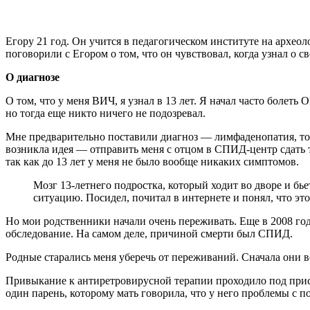
Егору 21 год. Он учится в педагогическом институте на археол
поговорили с Егором о том, что он чувствовал, когда узнал о св
О диагнозе
О том, что у меня ВИЧ, я узнал в 13 лет. Я начал часто боле
но тогда еще никто ничего не подозревал.
Мне предварительно поставили диагноз — лимфаденопатия, то е
возникла идея — отправить меня с отцом в СПИД-центр сдать т
так как до 13 лет у меня не было вообще никаких симптомов.
Мозг 13-летнего подростка, который ходит во дворе и бье
ситуацию. Посидел, почитал в интернете и понял, что это
Но мои родственники начали очень переживать. Еще в 2008 год
обследование. На самом деле, причиной смерти был СПИД.
Родные старались меня уберечь от переживаний. Сначала они в
Привыкание к антиретровирусной терапии проходило под прис
один парень, которому мать говорила, что у него проблемы с п