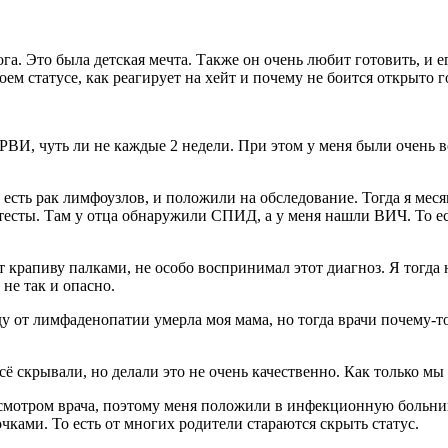
ога. Это была детская мечта. Также он очень любит готовить, и 
оем статусе, как реагирует на хейт и почему не боится открыто г
ть ОРВИ, чуть ли не каждые 2 недели. При этом у меня были оче
сть рак лимфоузлов, и положили на обследование. Тогда я месяц
есты. Там у отца обнаружили СПИД, а у меня нашли ВИЧ. То есть
т крапиву палками, не особо воспринимал этот диагноз. Я тогда 
 не так и опасно.
у от лимфаденопатии умерла моя мама, но тогда врачи почему-то
сё скрывали, но делали это не очень качественно. Как только м
мотром врача, поэтому меня положили в инфекционную больницу
очками. То есть от многих родители стараются скрыть статус.