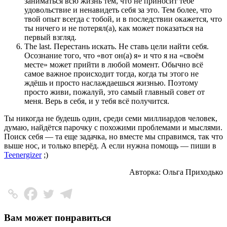
заниматься всю жизнь тем, что не приносит тебе
удовольствие и ненавидеть себя за это. Тем более, что
твой опыт всегда с тобой, и в последствии окажется, что
ты ничего и не потерял(а), как может показаться на
первый взгляд.
The last. Перестань искать.
Не ставь цели найти себя.
Осознание того, что «вот он(а) я» и что я на «своём
месте» может прийти в любой момент. Обычно всё
самое важное происходит тогда, когда ты этого не
ждёшь и просто наслаждаешься жизнью. Поэтому
просто живи, пожалуй, это самый главный совет от
меня. Верь в себя, и у тебя всё получится.
Ты никогда не будешь один, среди семи миллиардов человек,
думаю, найдётся парочку с похожими проблемами и мыслями.
Поиск себя — та еще задачка, но вместе мы справимся, так что
выше нос, и только вперёд. А если нужна помощь — пиши в
Teenergizer
;)
Авторка: Ольга Приходько
Вам может понравиться