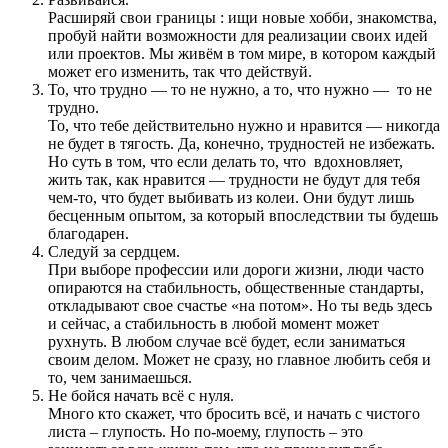
Расширяй свои границы : ищи новые хобби, знакомства,
пробуй найти возможности для реализации своих идей
или проектов. Мы живём в том мире, в котором каждый
может его изменить, так что действуй.
То, что трудно — то не нужно, а то, что нужно — то не
трудно.
То, что тебе действительно нужно и нравится — никогда
не будет в тягость. Да, конечно, трудностей не избежать.
Но суть в том, что если делать то, что вдохновляет,
жить так, как нравится — трудности не будут для тебя
чем-то, что будет выбивать из колеи. Они будут лишь
бесценным опытом, за который впоследствии ты будешь
благодарен.
Следуй за сердцем.
При выборе профессии или дороги жизни, люди часто
опираются на стабильность, общественные стандарты,
откладывают свое счастье «на потом». Но ты ведь здесь
и сейчас, а стабильность в любой момент может
рухнуть. В любом случае всё будет, если заниматься
своим делом. Может не сразу, но главное любить себя и
то, чем занимаешься.
Не бойся начать всё с нуля.
Много кто скажет, что бросить всё, и начать с чистого
листа – глупость. Но по-моему, глупость – это