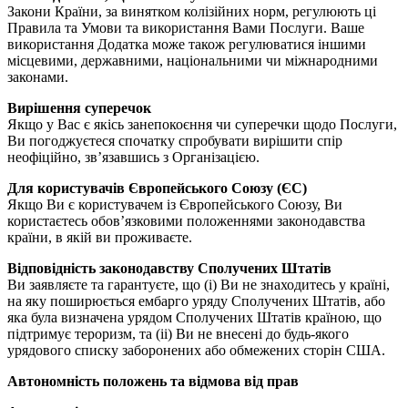
Закони Країни, за винятком колізійних норм, регулюють ці
Правила та Умови та використання Вами Послуги. Ваше
використання Додатка може також регулюватися іншими
місцевими, державними, національними чи міжнародними
законами.
Вирішення суперечок
Якщо у Вас є якісь занепокоєння чи суперечки щодо Послуги,
Ви погоджуєтеся спочатку спробувати вирішити спір
неофіційно, зв’язавшись з Організацією.
Для користувачів Європейського Союзу (ЄС)
Якщо Ви є користувачем із Європейського Союзу, Ви
користаєтесь обов’язковими положеннями законодавства
країни, в якій ви проживаєте.
Відповідність законодавству Сполучених Штатів
Ви заявляєте та гарантуєте, що (i) Ви не знаходитесь у країні,
на яку поширюється ембарго уряду Сполучених Штатів, або
яка була визначена урядом Сполучених Штатів країною, що
підтримує тероризм, та (ii) Ви не внесені до будь-якого
урядового списку заборонених або обмежених сторін США.
Автономність положень та відмова від прав