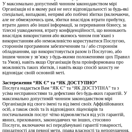
У максимально допустимій чинним законодавством мірі
Організація ні в якому разі не несе відповідальності за будь-які
спеціальні, випадкові, непрямі або побічні збитки (включаючи,
але не обмежуючись цим, збитки внаслідок втрати прибутку,
втрати даних або іншої інформації, за переривання бізнесу, за
тілесні ушкодження, втрату конфіденційності, що виникають
внаслідок використання або якимось чином пов’язані з
використанням або неможливістю користуватися Послугою,
стороннім програмним забезпеченням та / або стороннім
обладнанням, що використовується разом із Послугою, або
іншим чином у зв’язку з будь-якими положеннями цих Правил
та Умов), навіть якщо Організація була проінформована про
можливість таких збитків, і навіть якщо спосіб захисту не
відповідає своїй основній меті.
Застереження “ЯК Є” та “ЯК ДОСТУПНО”
Послуга надається Вам “ЯК Є” та “ЯК ДОСТУПНА” та з
усіма несправностями та дефектами без будь-яких гарантій. У
максимально допустимій чинним законодавством мірі
Організація від свого імені та від імені своїх Аффілійованих
осіб, а також своїх та їх відповідних ліцензіарів та
постачальників послуг чітко відмовляється від усіх гарантій,
явних, прихованих, законодавчих чи інших, стосовно
Послуги, включаючи всі передбачувані гарантії товарності,
придатності для певної мети, права власності та непорушення,