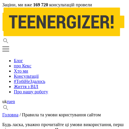
Заціни, ми вже
169 720
консультацій провели
Блог
про Кекс
Хто ми
Консультації
#ТобіНеЗдалось
Життя з ВІЛ
Про нашу роботу
uk
ru
en
Головна
/ Правила та умови користування сайтом
Будь ласка, уважно прочитайте ці умови використання, перш