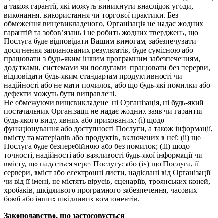
а також гарантії, які можуть виникнути внаслідок угоди,
виконання, використання чи торгової практики. Без
обмеження вищевикладеного, Організація не надає жодних
гарантій та зобов’язань і не робить жодних тверджень, що
Послуга буде відповідати Вашим вимогам, забезпечувати
досягнення запланованих результатів, буде сумісною або
працювати з будь-яким іншим програмним забезпеченням,
додатками, системами чи послугами, працювати без перерви,
відповідати будь-яким стандартам продуктивності чи
надійності або не мати помилок, або що будь-які помилки або
дефекти можуть бути виправлені.
Не обмежуючи вищевикладене, ні Організація, ні будь-який
постачальник Організації не надає жодних заяв чи гарантій
будь-якого виду, явних або прихованих: (i) щодо
функціонування або доступності Послуги, а також інформації,
вмісту та матеріалів або продуктів, включених в неї; (ii) що
Послуга буде безперебійною або без помилок; (iii) щодо
точності, надійності або важливості будь-якої інформації чи
вмісту, що надається через Послугу; або (iv) що Послуга, її
сервери, вміст або електронні листи, надіслані від Організації
чи від її імені, не містять вірусів, сценаріїв, троянських коней,
хробаків, шкідливого програмного забезпечення, часових
бомб або інших шкідливих компонентів.
Законодавство, що застосовується