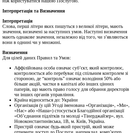
ніж користуватися нашою Послугою.
Інтерпретація та Визначення
Інтерпретація
Слова, перші літери яких пишуться з великої літери, мають
значення, визначені за наступних умов. Наступні визначення
мають однакове значення, незалежно від того, чи з’являються
вони в однині чи у множині.
Визначення
Для цілей даних Правил та Умов:
Аффілійована особа означає суб’єкт, який контролює,
контролюється або перебуває під спільним контролем зі
стороною, де “контроль” означає володіння 50% або
більше акцій, частки в капіталі або інших цінних
паперів, що мають право голосу для обрання директорів
чи інших органів управління.
Країна відноситься до: України
Організація (у цій Угоді іменована «Організація», «Ми»,
«Нас» або «Наша») стосується Благодійної організації
«Об’єднання підлітків та молоді «Тінерджайзер», вул.
Новоконстантинівська, 1В, м. Київ, Україна.
Пристрій означає будь-який пристрій, який може
отримати доступ до Послуги, наприклад, комп’ютер,