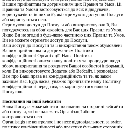
Вашим прийняттям та дотриманням цих Правил та Умов. Ці
Правила та Умови застосовуються до всіх відвідувачів,
користувачів та інших осіб, які отримують доступ до Послуги
або користуються нею.
Отримуючи доступ до Послуги або використовуючи її, Ви
погоджуєтесь на обов’язковість для Вас цих Правил та Умов.
Якщо Ви не згодні з будь-якою частиною цих Правил та Умов,
Ви не можете отримати доступ до Послуги.
Ваш доступ до Послуги та її використання також обумовлені
Вашим прийняттям та дотриманням Політики
конфіденційності Організації. Наша Політика
конфіденційності описує нашу політику та процедури щодо
збору, використання та розкриття Вашої особистої інформації,
коли Ви використовуєте Додаток або Вебсайт, і розповідає
Вам про Ваші права на конфіденційність та те, як закон
захищає Вас. Будь ласка, уважно прочитайте нашу Політику
конфіденційності перед тим, як користуватися нашою
Послугою.
Посилання на інші вебсайти
Наша Послуга може містити посилання на сторонні вебсайти
або послуги, які не належать Організації або не
контролюються нею.
Організація не контролює і не несе відповідальності за вміст,
політику конфіденційності або практику будь-яких сторонніх