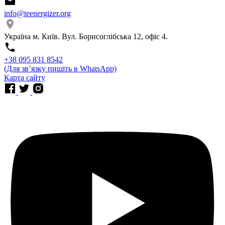
info@teenergizer.org
Україна м. Київ. Вул. Борисоглібська 12, офіс 4.
⁨+38 095 831 8542⁩
(Для звʼязку пишіть в WhatsApp)
Карта сайту