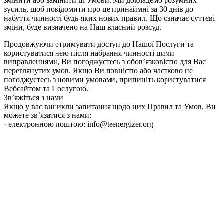
змінити або замінити ці Умови. Ми докладемо розумних
зусиль, щоб повідомити про це принаймні за 30 днів до
набуття чинності будь-яких нових правил. Що означає суттєві
зміни, буде визначено на Наш власний розсуд.
Продовжуючи отримувати доступ до Нашої Послуги та
користуватися нею після набрання чинності цими
виправленнями, Ви погоджуєтесь з обов’язковістю для Вас
переглянутих умов. Якщо Ви повністю або частково не
погоджуєтесь з новими умовами, припиніть користуватися
Вебсайтом та Послугою.
Зв’яжіться з нами
Якщо у вас виникли запитання щодо цих Правил та Умов, Ви
можете зв’язатися з нами:
· електронною поштою:
info@teenergizer.org