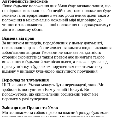
Автономність положень
Якщо будь-яке положення цих Умов буде визнано таким, що
не підлягає виконанню, або недійсним, таке положення буде
змінено та інтерпретоване з метою досягнення цілей такого
положення в максимально можливій мірі відповідно до
чинного законодавства, а інші положення продовжуватимуть
діяти в повному обсязі.
Відмова від прав
За винятком випадків, передбачених у цьому документі,
невиконання права або незаявлення вимоги щодо виконання
зобов’язання за цими Умовами не впливає на здатність
сторони скористатися таким правом або вимагати такого
виконання в будь-який час після цього, а також відмова від
права у зв’язку з будь-яким порушенням не означає таку
відмову у випадку будь-якого наступного порушення.
Переклад та тлумачення
Ці Правила та Умови можуть бути перекладені, якщо Ми
зробили їх доступними Вам у нашій Послузі. Ви
погоджуєтесь, що оригінальний російський текст має
перевагу у разі суперечки.
Зміни до цих Правил та Умов
Ми залишаємо за собою право на власний розсуд будь-коли