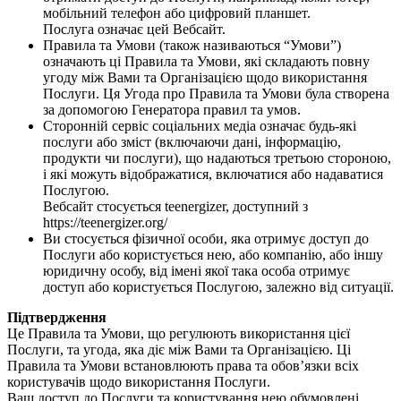
мобільний телефон або цифровий планшет.
Послуга означає цей Вебсайт.
Правила та Умови (також називаються “Умови”)
означають ці Правила та Умови, які складають повну
угоду між Вами та Організацією щодо використання
Послуги. Ця Угода про Правила та Умови була створена
за допомогою Генератора правил та умов.
Сторонній сервіс соціальних медіа означає будь-які
послуги або зміст (включаючи дані, інформацію,
продукти чи послуги), що надаються третьою стороною,
і які можуть відображатися, включатися або надаватися
Послугою.
Вебсайт стосується teenergizer, доступний з
https://teenergizer.org/
Ви стосується фізичної особи, яка отримує доступ до
Послуги або користується нею, або компанію, або іншу
юридичну особу, від імені якої така особа отримує
доступ або користується Послугою, залежно від ситуації.
Підтвердження
Це Правила та Умови, що регулюють використання цієї
Послуги, та угода, яка діє між Вами та Організацією. Ці
Правила та Умови встановлюють права та обов’язки всіх
користувачів щодо використання Послуги.
Ваш доступ до Послуги та користування нею обумовлені