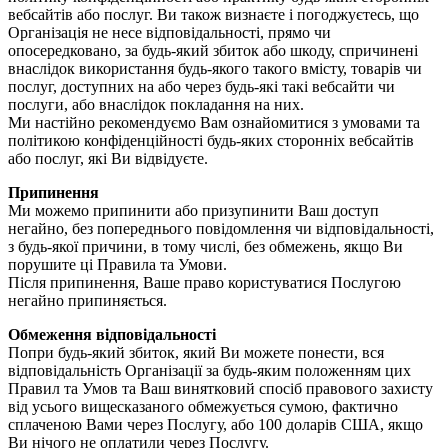
вебсайтів або послуг. Ви також визнаєте і погоджуєтесь, що
Організація не несе відповідальності, прямо чи
опосередковано, за будь-який збиток або шкоду, спричинені
внаслідок використання будь-якого такого вмісту, товарів чи
послуг, доступних на або через будь-які такі вебсайти чи
послуги, або внаслідок покладання на них.
Ми настійно рекомендуємо Вам ознайомитися з умовами та
політикою конфіденційності будь-яких сторонніх вебсайтів
або послуг, які Ви відвідуєте.
Припинення
Ми можемо припинити або призупинити Ваш доступ
негайно, без попереднього повідомлення чи відповідальності,
з будь-якої причини, в тому числі, без обмежень, якщо Ви
порушите ці Правила та Умови.
Після припинення, Ваше право користуватися Послугою
негайно припиняється.
Обмеження відповідальності
Попри будь-який збиток, який Ви можете понести, вся
відповідальність Організації за будь-яким положенням цих
Правил та Умов та Ваш винятковий спосіб правового захисту
від усього вищесказаного обмежується сумою, фактично
сплаченою Вами через Послугу, або 100 доларів США, якщо
Ви нічого не оплатили через Послугу.