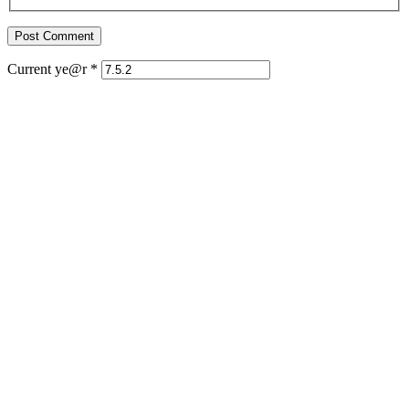
Current ye@r
*