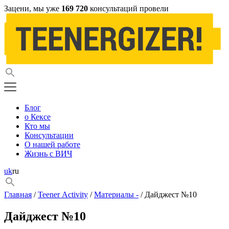
Зацени, мы уже
169 720
консультаций провели
Блог
о Кексе
Кто мы
Консультации
О нашей работе
Жизнь с ВИЧ
uk
ru
Главная
/
Teener Activity
/
Материалы -
/ Дайджест №10
Дайджест №10