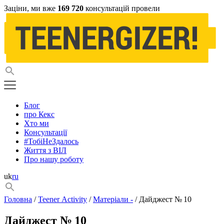
Заціни, ми вже
169 720
консультацій провели
Блог
про Кекс
Хто ми
Консультації
#ТобіНеЗдалось
Життя з ВІЛ
Про нашу роботу
uk
ru
Головна
/
Teener Activity
/
Матеріали -
/ Дайджест № 10
Дайджест № 10