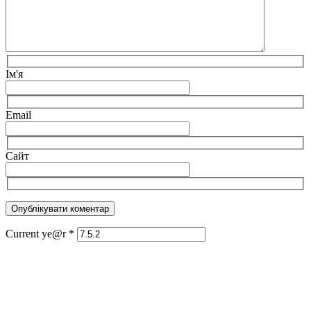
Ім'я
Email
Сайт
Current ye@r
*