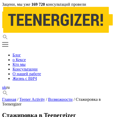
Зацени, мы уже
169 720
консультаций провели
Блог
о Кексе
Кто мы
Консультации
О нашей работе
Жизнь с ВИЧ
uk
ru
Главная
/
Teener Activity
/
Возможности
/ Стажировка в
Teenergizer
Стажировка в Teenergizer