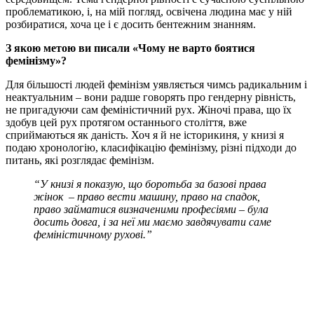
проблематикою, і, на мій погляд, освічена людина має у ній
розбиратися, хоча це і є досить бентежним знанням.
З якою метою ви писали «Чому не варто боятися
фемінізму»?
Для більшості людей фемінізм уявляється чимсь радикальним і
неактуальним – вони радше говорять про гендерну рівність,
не пригадуючи сам феміністичний рух. Жіночі права, що їх
здобув цей рух протягом останнього століття, вже
сприймаються як даність. Хоч я й не історикиня, у книзі я
подаю хронологію, класифікацію фемінізму, різні підходи до
питань, які розглядає фемінізм.
“У книзі я показую, що боротьба за базові права
жінок – право вести машину, право на спадок,
право займатися визначеними професіями – була
досить довга, і за неї ми маємо завдячувати саме
феміністичному рухові.”