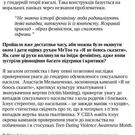
у гендерній теорії взагалі. Така конструкція базується на
моральних паніках через незнання проблематики.
“Не знаючи історії фемінізму люди радикалізують
деякі випадки, витягуючи їх із контексту. Яскравий
приклад – образ феміністок, що спалюють
ліфчики.”
Пройшло вже достатньо часу, аби можна було окинути
оком і дати оцінку рухам MeToo та «Я не боюсь сказати».
Як саме ці рухи вплинули на імідж фемінізму, адже вони
зустріли рівноцінно багато підтрики і критики?
Я загалом оптимістка і бачу певні позитивні наслідки
привернення уваги до гендерно обумовленого сексуального
насилля. Анастасія Мельниченко, засновниця кампанії «Я не
боюсь сказати», критикує культуру зґвалтування і
звинувачення жертви (victim blaming), привертає увагу до
випадків сексуального насильства з кола родичів і близьких.
Існує стереотип, що насильник – це завжди маніяк «з кущів»,
проте статистика свідчить про те, що в чотирьох з п’яти
випадків жертва знала ґвалтівника. У США навіть існує
окрема кампанія привернення уваги до насильства на
побаченнях і в стосунках
Teen Dating Violence Awareness Month
.