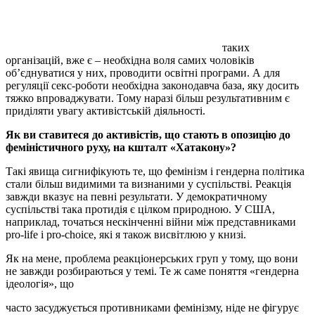
таких
організацій, вже є – необхідна воля самих чоловіків
об’єднуватися у них, проводити освітні програми. А для
регуляції секс-роботи необхідна законодавча база, яку досить
тяжко впроваджувати. Тому наразі більш результативним є
приділяти увагу активістській діяльності.
Як ви ставитеся до активістів, що стають в опозицію до
феміністичного руху, на кшталт «Хатакону»?
Такі явища сигнифікують те, що фемінізм і гендерна політика
стали більш видимими та визнаними у суспільстві. Реакція
завжди вказує на певні результати. У демократичному
суспільстві така протидія є цілком природною. У США,
наприклад, точаться нескінченні війни між представниками
pro-life і pro-choice, які я також висвітлюю у книзі.
Як на мене, проблема реакціонерських груп у тому, що вони
не завжди розбираються у темі. Те ж саме поняття «гендерна
ідеологія», що
часто засуджується противниками фемінізму, ніде не фігурує