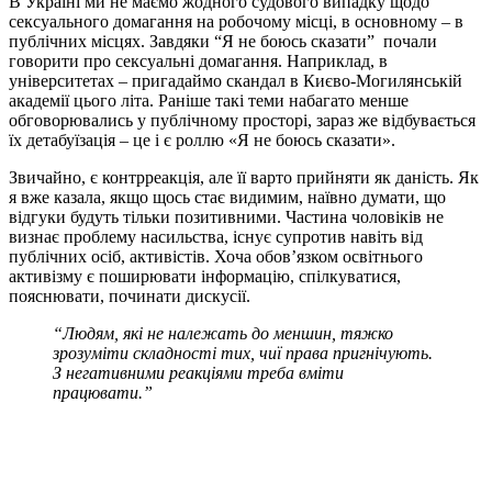
В Україні ми не маємо жодного судового випадку щодо
сексуального домагання на робочому місці, в основному – в
публічних місцях. Завдяки “Я не боюсь сказати” почали
говорити про сексуальні домагання. Наприклад, в
університетах – пригадаймо скандал в Києво-Могилянській
академії цього літа. Раніше такі теми набагато менше
обговорювались у публічному просторі, зараз же відбувається
їх детабуїзація – це і є роллю «Я не боюсь сказати».
Звичайно, є контрреакція, але її варто прийняти як даність. Як
я вже казала, якщо щось стає видимим, наївно думати, що
відгуки будуть тільки позитивними. Частина чоловіків не
визнає проблему насильства, існує супротив навіть від
публічних осіб, активістів. Хоча о
бов’язком освітнього
активізму є поширювати інформацію, спілкуватися,
пояснювати, починати дискусії.
“Людям, які не належать до меншин, тяжко
зрозуміти складності тих, чиї права пригнічують.
З негативними реакціями треба вміти
працювати.”