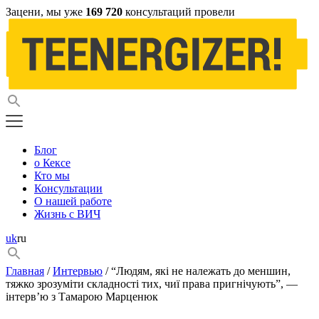
Зацени, мы уже
169 720
консультаций провели
Блог
о Кексе
Кто мы
Консультации
О нашей работе
Жизнь с ВИЧ
uk
ru
Главная
/
Интервью
/ “Людям, які не належать до меншин,
тяжко зрозуміти складності тих, чиї права пригнічують”, —
інтерв’ю з Тамарою Марценюк