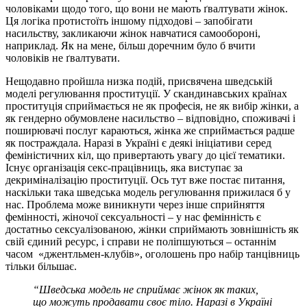
чоловіками щодо того, що вони не мають ґвалтувати жінок.
Ця логіка протистоїть іншому підходові – запобігати
насильству, закликаючи жінок навчатися самообороні,
наприклад. Як на мене, більш доречним було б вчити
чоловіків не ґвалтувати.
Нещодавно пройшла низка подій, присвячена шведській
моделі регулювання проституції. У скандинавських країнах
проституція сприймається не як професія, не як вибір жінки, а
як гендерно обумовлене насильство – відповідно, споживачі і
поширювачі послуг караються, жінка же сприймається радше
як постраждала. Наразі в Україні є деякі ініціативи серед
феміністичних кіл, що привертають увагу до цієї тематики.
Існує організація секс-працівниць, яка виступає за
декриміналізацію проституції. Ось тут вже постає питання,
наскільки така шведська модель регулювання прижилася б у
нас. Проблема може виникнути через інше сприйняття
фемінності, жіночої сексуальності – у нас фемінність є
достатньо сексуалізованою, жінки сприймають зовнішність як
свій єдиний ресурс, і справи не поліпшуються – останнім
часом «джентльмен-клубів», оголошень про набір танцівниць
тільки більшає.
“Шведська модель не сприймає жінок як таких,
що можуть продавати своє тіло. Наразі в Україні