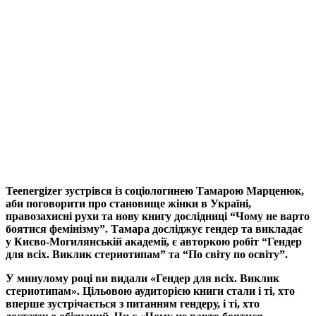
Teenergizer зустрівся із соціологинею Тамарою Марценюк,
аби поговорити про становище жінки в Україні,
правозахисні рухи та нову книгу дослідниці “Чому не варто
боятися фемінізму”. Тамара досліджує гендер та викладає
у Києво-Могилянській академії, є авторкою робіт “Гендер
для всіх. Виклик стериотипам” та “По світу по освіту”.
У минулому році ви видали «Гендер для всіх. Виклик
стериотипам». Цільовою аудиторією книги стали і ті, хто
вперше зустрічається з питанням гендеру, і ті, хто