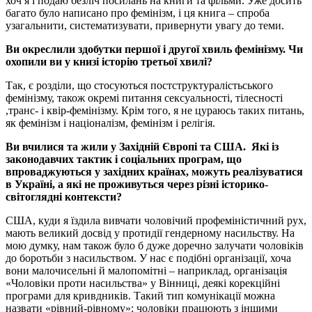
хоч я і подаю безліч посилань на книги та фільми. Уже досить
багато було написано про фемінізм, і ця книга – спроба
узагальнити, систематизувати, привернути увагу до теми.
Ви окреслили здобутки першої і другої хвиль фемінізму. Чи
охопили ви у книзі історію третьої хвилі?
Так, є розділи, що стосуються постструктуралістьського
фемінізму, також окремі питання сексуальності, тілесності
,транс- і квір-фемінізму. Крім того, я не цураюсь таких питань,
як фемінізм і націоналізм, фемінізм і релігія.
Ви вчилися та жили у Західній Європі та США. Які із
законодавчих тактик і соціальних програм, що
впроваджуються у західних країнах, можуть реалізуватися
в Україні, а які не проживуться через різні історико-
світоглядні
контексти?
США, куди я їздила вивчати чоловічий профеміністичний рух,
мають великий досвід у протидії гендерному насильству. На
мою думку, нам також було б дуже доречно залучати чоловіків
до боротьби з насильством. У нас є подібні організації, хоча
вони малочисельні й малопомітні – наприклад, організація
«Чоловіки проти насильства» у Вінниці, деякі корекційні
програми для кривдників. Такий тип комунікації можна
назвати «рівний-рівному»: чоловіки працюють з іншими