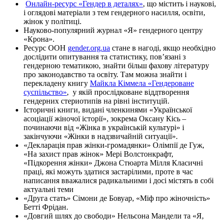
Онлайн-ресурс «Гендер в деталях»
, що містить і наукові,
і оглядові матеріали з тем гендерного насилля, освіти,
жінок у політиці.
Науково-популярний журнал «Я» гендерного центру
«Крона».
Ресурс ООН
gender.org.ua
стане в нагоді, якщо необхідно
дослідити опитування та статистику, пов’язані з
гендерною тематикою, знайти більш фахову літературу
про законодавство та освіту. Там можна знайти і
перекладену книгу
Майкла Кіммела «Гендероване
суспільство»
, у якій прослідковане віддтворення
гендерних стериотипів на рівні інституцій.
Історичні книги, видані членкинями «Української
асоціації жіночої історії», зокрема Оксану Кісь –
починаючи від «Жінка в українській культурі» і
закінчуючи «Жінки в надзвичайній ситуації».
«Декларація прав жінки-громадянки» Олімпії де Гуж,
«На захист прав жінок» Мері Волстонкрафт,
«Підкорення жінки» Джона Стюарта Мілля Класичні
праці, які можуть здатися застарілими, проте в час
написання вважалися радикальними і досі містять в собі
актуальні теми
«Друга стать» Сімони де Бовуар, «Міф про жіночність»
Бетті Фрідан.
«Довгий шлях до свободи» Нельсона Мандели та «Я,