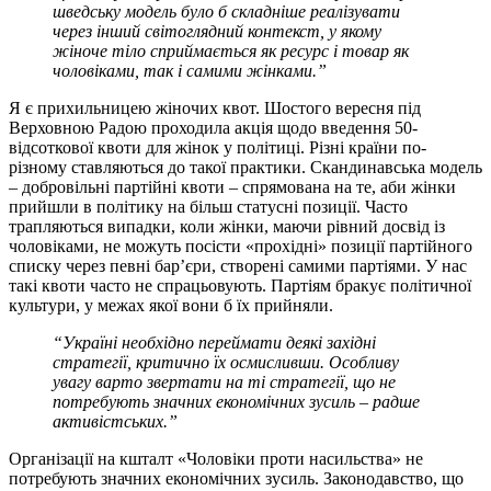
шведську модель було б складніше реалізувати
через інший світоглядний контекст, у якому
жіноче тіло сприймається як ресурс і товар як
чоловіками, так і самими жінками.”
Я є прихильницею жіночих квот. Шостого вересня під
Верховною Радою проходила акція щодо введення 50-
відсоткової квоти для жінок у політиці. Різні країни по-
різному ставляються до такої практики. Скандинавська модель
– добровільні партійні квоти – спрямована на те, аби жінки
прийшли в політику на більш статусні позиції. Часто
трапляються випадки, коли жінки, маючи рівний досвід із
чоловіками, не можуть посісти «прохідні» позиції партійного
списку через певні бар’єри, створені самими партіями. У нас
такі квоти часто не спрацьовують. Партіям бракує політичної
культури, у межах якої вони б їх прийняли.
“Україні необхідно переймати деякі західні
стратегії, критично їх осмисливши. Особливу
увагу варто звертати на ті стратегії, що не
потребують значних економічних зусиль – радше
активістських.”
Організації на кшталт «Чоловіки проти насильства» не
потребують значних економічних зусиль. Законодавство, що