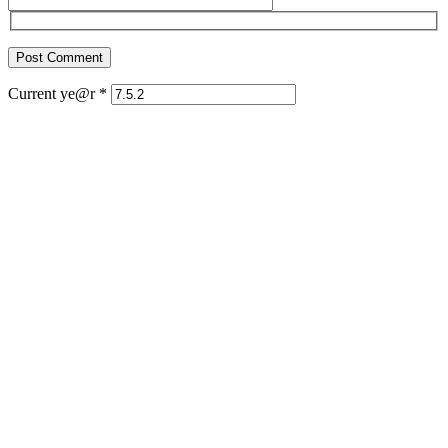
Current ye@r
*