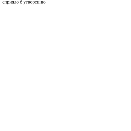
сприяло б утворенню