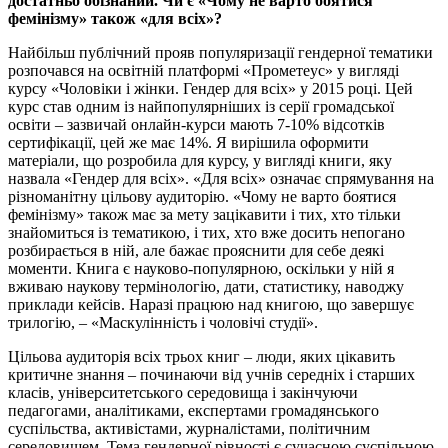
достатньо обізнаний. Чи є «Чому не варто боятися
фемінізму» також «для всіх»?
Найбільш публічний прояв популяризації гендерної тематики
розпочався на освітній платформі «Прометеус» у вигляді
курсу «Чоловіки і жінки. Гендер для всіх» у 2015 році. Цей
курс став одним із найпопулярніших із серії громадської
освіти – зазвичай онлайн-курси мають 7-10% відсотків
сертифікації, цей же має 14%. Я вирішила оформити
матеріали, що розробила для курсу, у вигляді книги, яку
назвала «Гендер для всіх». «Для всіх» означає спрямування на
різноманітну цільову аудиторію. «Чому не варто боятися
фемінізму» також має за мету зацікавити і тих, хто тільки
знайомиться із тематикою, і тих, хто вже досить непогано
розбирається в ній, але бажає прояснити для себе деякі
моменти. Книга є науково-популярною, оскільки у ній я
вживаю наукову термінологію, дати, статистику, наводжу
приклади кейсів. Наразі працюю над книгою, що завершує
трилогію, – «Маскулінність і чоловічі студії».
Цільова аудиторія всіх трьох книг – люди, яких цікавить
критичне знання – починаючи від учнів середніх і старших
класів, університетського середовища і закінчуючи
педагогами, аналітиками, експертами громадянського
суспільства, активістами, журналістами, політичним
середовищем. Тема гендерної рівності є сучасною суспільною