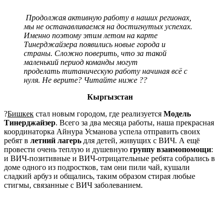
Продолжая активную работу в наших регионах,
мы не останавливаемся на достигнутых успехах.
Именно поэтому этим летом на карте
Тинерджайзера появились новые города и
страны. Сложно поверить, что за такой
маленький период команды могут
проделать титаническую работу начиная всё с
нуля. Не верите? Читайте ниже ??
Кыргызстан
?
Бишкек
стал новым городом, где реализуется
Модель
Тинерджайзер
. Всего за два месяца работы, наша прекрасная
координаторка Айнура Усманова успела отправить своих
ребят в
летний лагерь
для детей, живущих с ВИЧ. А ещё
провести очень теплую и душевную
группу взаимопомощи
:
и ВИЧ-позитивные и ВИЧ-отрицательные ребята собрались в
доме одного из подростков, там они пили чай, кушали
сладкий арбуз и общались, таким образом стирая любые
стигмы, связанные с ВИЧ заболеванием.