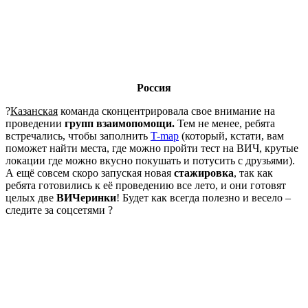
Россия
?
Казанская
команда сконцентрировала свое внимание на
проведении
групп взаимопомощи.
Тем не менее, ребята
встречались, чтобы заполнить
T-map
(который, кстати, вам
поможет найти места, где можно пройти тест на ВИЧ, крутые
локации где можно вкусно покушать и потусить с друзьями).
А ещё совсем скоро запуская новая
стажировка
, так как
ребята готовились к её проведению все лето, и они готовят
целых две
ВИЧеринки
! Будет как всегда полезно и весело –
следите за соцсетями ?