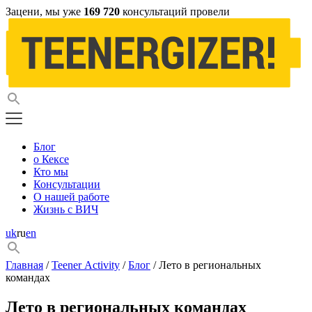
Зацени, мы уже
169 720
консультаций провели
Блог
о Кексе
Кто мы
Консультации
О нашей работе
Жизнь с ВИЧ
uk
ru
en
Главная
/
Teener Activity
/
Блог
/ Лето в региональных
командах
Лето в региональных командах