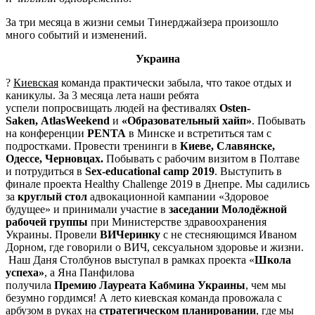
За три месяца в жизни семьи Тинерджайзера произошло
много событий и изменений.
Украина
?
Киевская
команда практически забыла, что такое отдых и
каникулы. За 3 месяца лета наши ребята
успели попросвищать людей на фестивалях
Osten-
Saken, AtlasWeekend
и
«Образовательный хайп»
. Побывать
на конференции
PENTA
в Минске и встретиться там с
подростками. Провести тренинги в
Киеве, Славянске,
Одессе, Черновцах.
Побывать с рабочим визитом в Полтаве
и потрудиться в
Sex-educational camp 2019
. Выступить в
финале проекта Healthy Challenge 2019 в Днепре. Мы садились
за
круглый стол
адвокационной кампании «Здоровое
будущее» и принимали участие в
заседании Молодёжной
рабочей группы
при Министерстве здравоохранения
Украины. Провели
ВИЧеринку
с не стесняющимся Иваном
Дорном, где говорили о ВИЧ, сексуальном здоровье и жизни.
Наш Даня Столбунов выступал в рамках проекта «
Школа
успеха»
, а Яна Панфилова
получила
Премию Лауреата Кабмина Украины
, чем мы
безумно гордимся! А лето киевская команда провожала с
арбузом в руках на
стратегическом планировании
, где мы