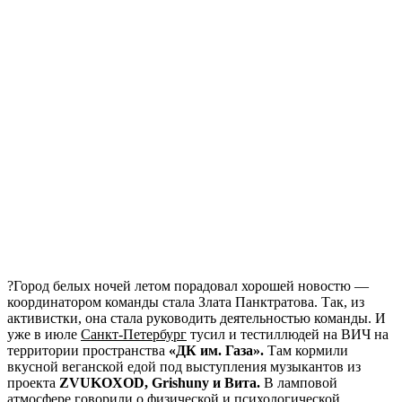
?Город белых ночей летом порадовал хорошей новостю —
координатором команды стала Злата Панктратова. Так, из
активистки, она стала руководить деятельностью команды. И
уже в июле
Санкт-Петербург
тусил и тестиллюдей на ВИЧ на
территории пространства
«ДК им. Газа».
Там кормили
вкусной веганской едой под выступления музыкантов из
проекта
ZVUKOXOD, Grishuny и Вита.
В ламповой
атмосфере говорили о физической и психологической