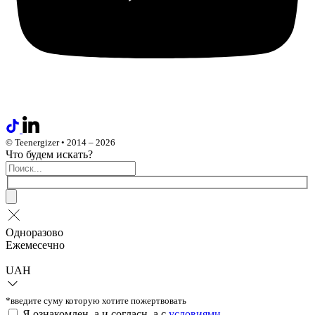
© Teenergizer • 2014 – 2026
Что будем искать?
Одноразово
Ежемесечно
UAH
*введите суму которую хотите пожертвовать
Я ознакомлен_а и согласн_а c
условиями