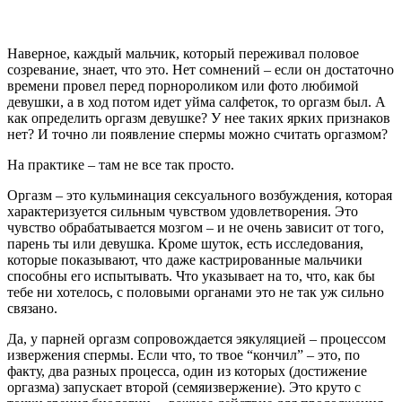
Наверное, каждый мальчик, который переживал половое
созревание, знает, что это. Нет сомнений – если он достаточно
времени провел перед порнороликом или фото любимой
девушки, а в ход потом идет уйма салфеток, то оргазм был. А
как определить оргазм девушке? У нее таких ярких признаков
нет? И точно ли появление спермы можно считать оргазмом?
На практике – там не все так просто.
Оргазм – это кульминация сексуального возбуждения, которая
характеризуется сильным чувством удовлетворения. Это
чувство обрабатывается мозгом – и не очень зависит от того,
парень ты или девушка. Кроме шуток, есть исследования,
которые показывают, что даже кастрированные мальчики
способны его испытывать. Что указывает на то, что, как бы
тебе ни хотелось, с половыми органами это не так уж сильно
связано.
Да, у парней оргазм сопровождается эякуляцией – процессом
извержения спермы. Если что, то твое “кончил” – это, по
факту, два разных процесса, один из которых (достижение
оргазма) запускает второй (семяизвержение). Это круто с