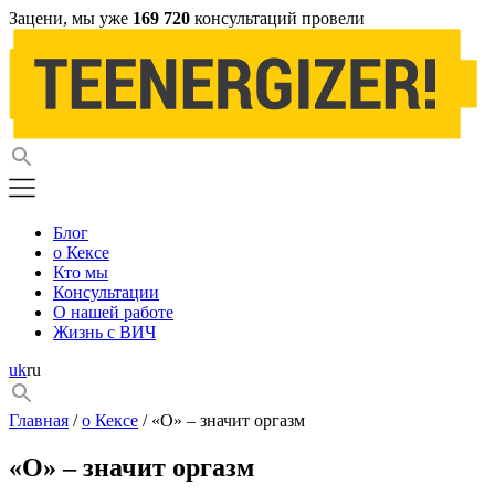
Зацени, мы уже
169 720
консультаций провели
Блог
о Кексе
Кто мы
Консультации
О нашей работе
Жизнь с ВИЧ
uk
ru
Главная
/
о Кексе
/ «О» – значит оргазм
«О» – значит оргазм