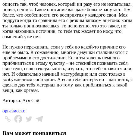
описать так, чтоб человек, который ни разу его не испытывал,
понял, о чем я. Такое описание вас даже больше запутает. Тем
более, что особенности его восприятия у каждого свои. Моя
подруга когда-то сравнила его с резким запахом ацетона: когда
ты только принюхиваешься, то непонятно, что это такое, но
когда находишь источник, то тебе так жахает по носу, что
сомнений уже нет.
Не нужно переживать, если у тебя по какой-то причине его
еще не было. К сожалению, многие девушки сталкиваются с
проблемами в его достижении. Если ты хочешь немного
приблизиться к этому чувству – не стесняйся познавать себя,
свое тело, свою сексуальность, изучать, что тебе нравится или
нет. И обязательно начинай мастурбацию или секс только в
возбужденном состоянии. А если тебе интересно – дай знать, я
сделаю для тебя материал по тому, как приблизиться к такой
вещи, как оргазм.
Авторка: Ася Сэй
оргазм
секс
Вам может понравиться