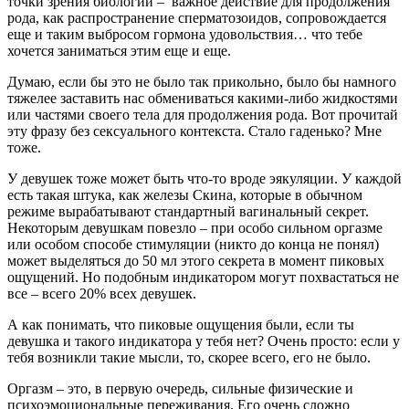
точки зрения биологии – важное действие для продолжения
рода, как распространение сперматозоидов, сопровождается
еще и таким выбросом гормона удовольствия… что тебе
хочется заниматься этим еще и еще.
Думаю, если бы это не было так прикольно, было бы намного
тяжелее заставить нас обмениваться какими-либо жидкостями
или частями своего тела для продолжения рода. Вот прочитай
эту фразу без сексуального контекста. Стало гаденько? Мне
тоже.
У девушек тоже может быть что-то вроде эякуляции. У каждой
есть такая штука, как железы Скина, которые в обычном
режиме вырабатывают стандартный вагинальный секрет.
Некоторым девушкам повезло – при особо сильном оргазме
или особом способе стимуляции (никто до конца не понял)
может выделяться до 50 мл этого секрета в момент пиковых
ощущений. Но подобным индикатором могут похвастаться не
все – всего 20% всех девушек.
А как понимать, что пиковые ощущения были, если ты
девушка и такого индикатора у тебя нет? Очень просто: если у
тебя возникли такие мысли, то, скорее всего, его не было.
Оргазм – это, в первую очередь, сильные физические и
психоэмоциональные переживания. Его очень сложно