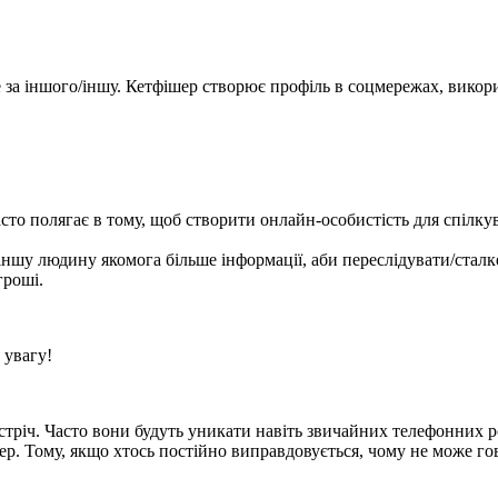
за іншого/іншу. Кетфішер створює профіль в соцмережах, викори
сто полягає в тому, щоб створити онлайн-особистість для спілкув
 іншу людину якомога більше інформації, аби переслідувати/сталк
гроші.
и увагу!
стріч. Часто вони будуть уникати навіть звичайних телефонних р
дер. Тому, якщо хтось постійно виправдовується, чому не може г