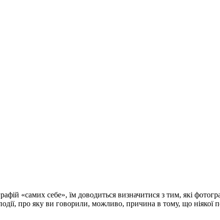
афій «самих себе», їм доводиться визначитися з тим, які фотогр
одії, про яку ви говорили, можливо, причина в тому, що ніякої по