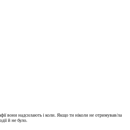
афії вони надсилають і коли. Якщо ти ніколи не отримував/ла
дії й не було.