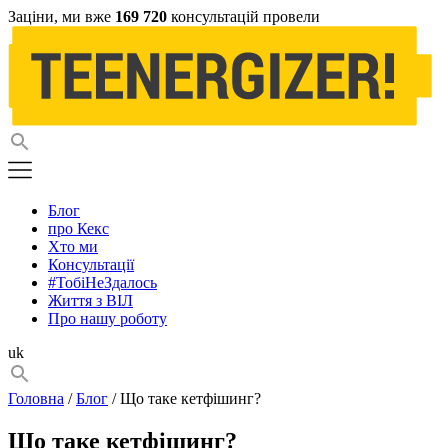
Заціни, ми вже
169 720
консультацій провели
Блог
про Кекс
Хто ми
Консультації
#ТобіНеЗдалось
Життя з ВІЛ
Про нашу роботу
uk
Головна
/
Блог
/ Що таке кетфішинг?
Що таке кетфішинг?