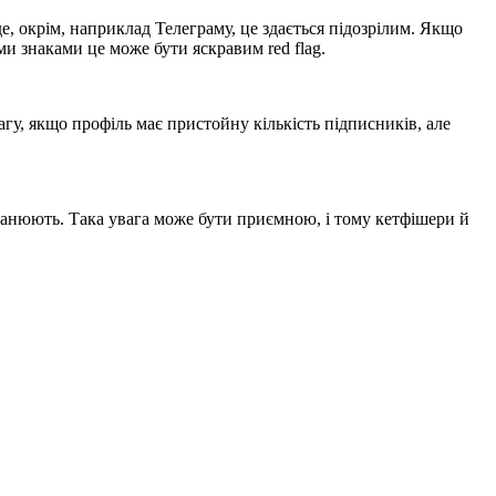
е, окрім, наприклад Телеграму, це здається підозрілим. Якщо
и знаками це може бути яскравим red flag.
у, якщо профіль має пристойну кількість підписників, але
манюють. Така увага може бути приємною, і тому кетфішери й