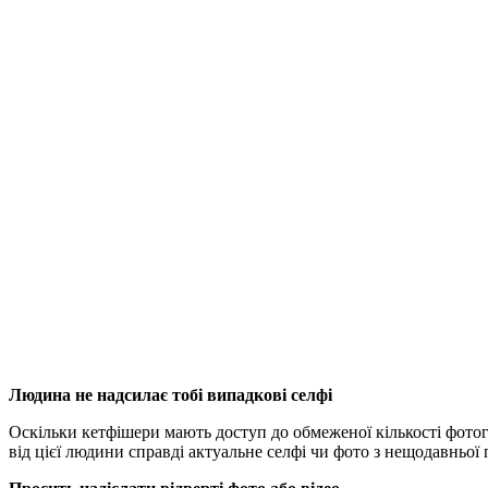
Людина не надсилає тобі випадкові селфі
Оскільки кетфішери мають доступ до обмеженої кількості фотогр
від цієї людини справді актуальне селфі чи фото з нещодавньої п