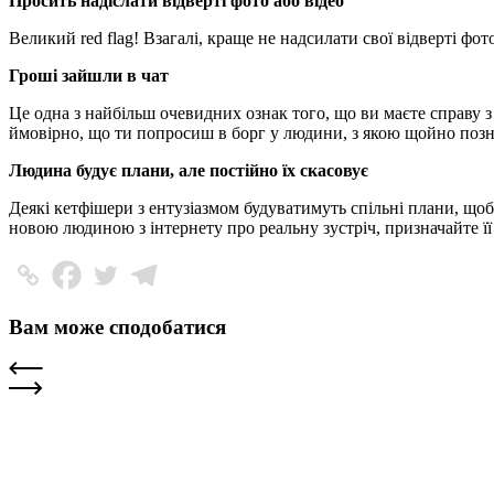
Просить надіслати відверті фото або відео
Великий red flag! Взагалі, краще не надсилати свої відверті фото
Гроші зайшли в чат
Це одна з найбільш очевидних ознак того, що ви маєте справу 
ймовірно, що ти попросиш в борг у людини, з якою щойно позн
Людина будує плани, але постійно їх скасовує
Деякі кетфішери з ентузіазмом будуватимуть спільні плани, що
новою людиною з інтернету про реальну зустріч, призначайте її 
Вам може сподобатися