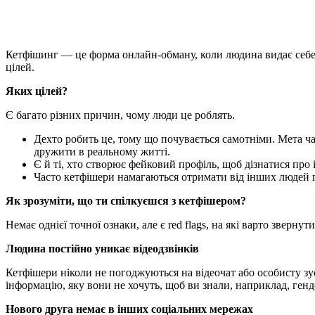
Кетфішинг — це форма онлайн-обману, коли людина видає себе 
цілей.
Яких цілей?
Є багато різних причин, чому люди це роблять.
Дехто робить це, тому що почувається самотніми. Мета ча
дружити в реальному житті.
Є й ті, хто створює фейковий профіль, щоб дізнатися про
Часто кетфішери намагаються отримати від інших людей 
Як зрозуміти, що ти спілкуєшся з кетфішером?
Немає однієї точної ознаки, але є red flags, на які варто звернут
Людина постійно уникає відеодзвінків
Кетфішери ніколи не погоджуються на відеочат або особисту зу
інформацію, яку вони не хочуть, щоб ви знали, наприклад, ген
Нового друга немає в інших соціальних мережах