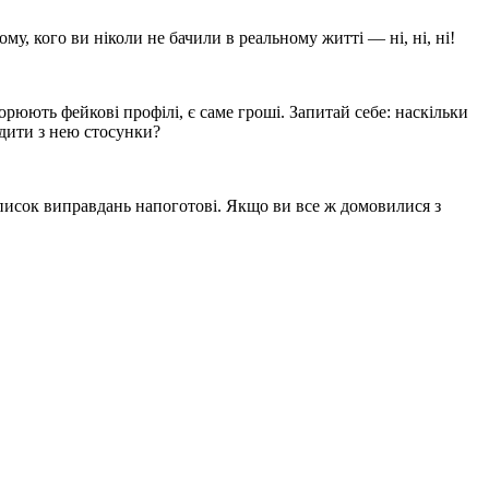
ому, кого ви ніколи не бачили в реальному житті — ні, ні, ні!
юють фейкові профілі, є саме гроші. Запитай себе: наскільки
одити з нею стосунки?
список виправдань напоготові. Якщо ви все ж домовилися з