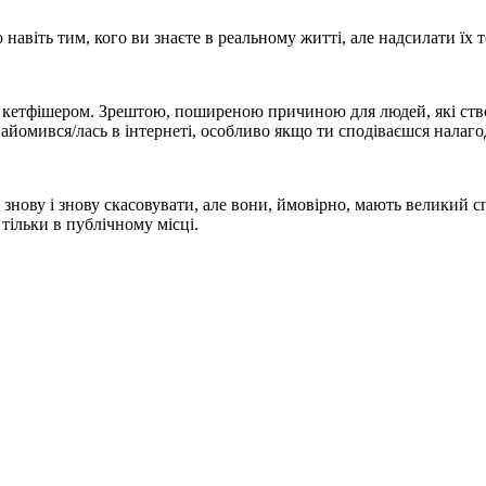
 навіть тим, кого ви знаєте в реальному житті, але надсилати їх т
з кетфішером. Зрештою, поширеною причиною для людей, які створ
айомився/лась в інтернеті, особливо якщо ти сподіваєшся налаг
б знову і знову скасовувати, але вони, ймовірно, мають великий 
тільки в публічному місці.