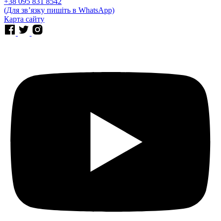
⁨+38 095 831 8542⁩
(Для звʼязку пишіть в WhatsApp)
Карта сайту