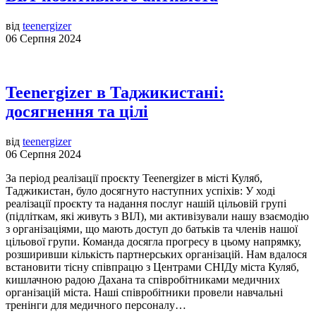
від
teenergizer
06 Серпня 2024
Teenergizer в Таджикистані:
досягнення та цілі
від
teenergizer
06 Серпня 2024
За період реалізації проєкту Teenergizer в місті Куляб,
Таджикистан, було досягнуто наступних успіхів: У ході
реалізації проєкту та надання послуг нашій цільовій групі
(підліткам, які живуть з ВІЛ), ми активізували нашу взаємодію
з організаціями, що мають доступ до батьків та членів нашої
цільової групи. Команда досягла прогресу в цьому напрямку,
розширивши кількість партнерських організацій. Нам вдалося
встановити тісну співпрацю з Центрами СНІДу міста Куляб,
кишлачною радою Дахана та співробітниками медичних
організацій міста. Наші співробітники провели навчальні
тренінги для медичного персоналу…