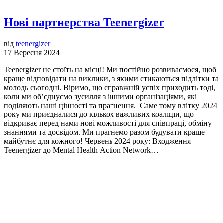
Нові партнерства Teenergizer
від
teenergizer
17 Вересня 2024
Teenergizer не стоїть на місці! Ми постійно розвиваємося, щоб
краще відповідати на виклики, з якими стикаються підлітки та
молодь сьогодні. Віримо, що справжній успіх приходить тоді,
коли ми об’єднуємо зусилля з іншими організаціями, які
поділяють наші цінності та прагнення. Саме тому влітку 2024
року ми приєдналися до кількох важливих коаліцій, що
відкриває перед нами нові можливості для співпраці, обміну
знаннями та досвідом. Ми прагнемо разом будувати краще
майбутнє для кожного! Червень 2024 року: Входження
Teenergizer до Mental Health Action Network…