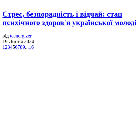
Стрес, безпорадність і відчай: стан
психічного здоров'я української молоді
від
teenergizer
19 Липня 2024
1
2
3
4
5
6
7
8
9
...
16