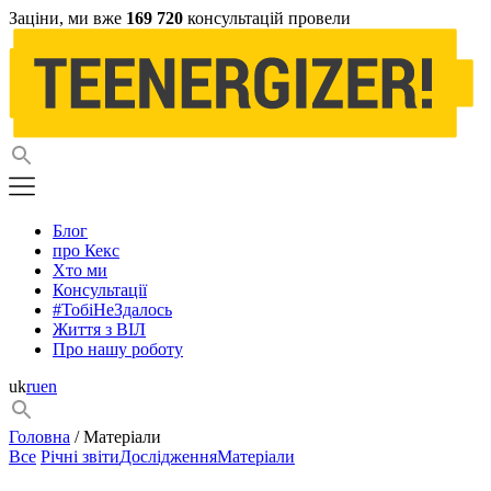
Заціни, ми вже
169 720
консультацій провели
Блог
про Кекс
Хто ми
Консультації
#ТобіНеЗдалось
Життя з ВІЛ
Про нашу роботу
uk
ru
en
Головна
/ Матеріали
Все
Річні звіти
Дослідження
Матеріали