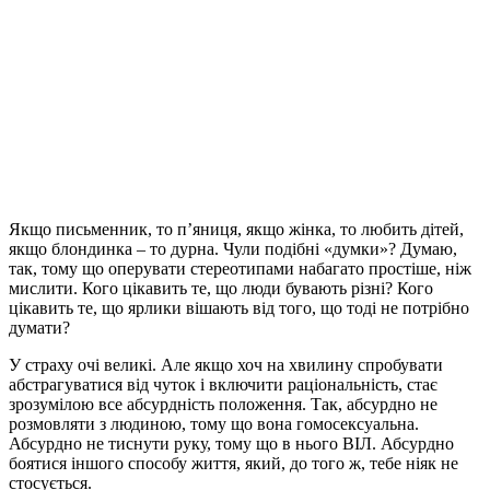
Якщо письменник, то п’яниця, якщо жінка, то любить дітей,
якщо блондинка – то дурна.
Чули подібні «думки»? Думаю,
так, тому що оперувати стереотипами набагато простіше, ніж
мислити. Кого цікавить те, що люди бувають різні? Кого
цікавить те, що ярлики вішають від того, що тоді не потрібно
думати?
У страху очі великі. Але якщо хоч на хвилину спробувати
абстрагуватися від чуток і включити раціональність, стає
зрозумілою все абсурдність положення. Так, абсурдно не
розмовляти з людиною, тому що вона гомосексуальна.
Абсурдно не тиснути руку, тому що в нього ВІЛ. Абсурдно
боятися іншого способу життя, який, до того ж, тебе ніяк не
стосується.