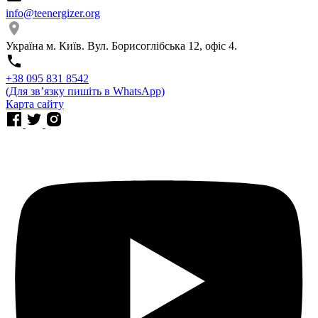
info@teenergizer.org
Україна м. Київ. Вул. Борисоглібська 12, офіс 4.
⁨+38 095 831 8542⁩
(Для звʼязку пишіть в WhatsApp)
Карта сайту