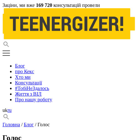
Заціни, ми вже
169 720
консультацій провели
Блог
про Кекс
Хто ми
Консультації
#ТобіНеЗдалось
Життя з ВІЛ
Про нашу роботу
uk
ru
Головна
/
Блог
/ Голос
Голос