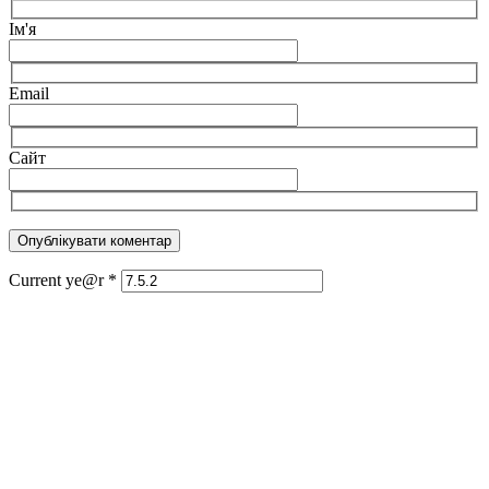
Ім'я
Email
Сайт
Current ye@r
*