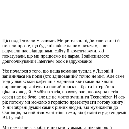
Цієї події чекали місяцями. Ми ретельно підбирали статті й
писали про те, що буде цікавіше нашим читачам, а ви
радували нас відвідинами сайту й коментарями, які
показували, що ми працюємо не дарма. І здійснилося:
довгоочікуваний Interview book надруковано!
Усе почалося з того, що наша команда тусила у Львові й
запізнилася на поїзд (хто здивований? точно не ми). Але саме
тоді у львівській кафешці з марними квитками на хлопці
вирішили організувати новий проєкт ‒ брати інтерв’ю в
цікавих людей. Амбітна затія, враховуючи, що журналістів
серед нас не було, але це не могло зупинити Teenergizer. Й ось
рік потому ми можемо з гордістю презентувати готову книгу!
У ній зібрані думки самих різних людей, від музикантів до
Оонівців, на найрізноманітніші теми, від фемінізму до епідемії
ВІЛ у світі.
Ми намагалися зробити цю книгу якомога цікавішою й