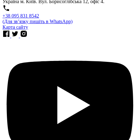
Україна м. Київ. Вул. Борисоглібська 12, офіс 4.
⁨+38 095 831 8542⁩
(Для звʼязку пишіть в WhatsApp)
Карта сайту