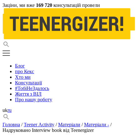
Заціни, ми вже
169 720
консультацій провели
Блог
про Кекс
Хто ми
Консультації
#ТобіНеЗдалось
Життя з ВІЛ
Про нашу роботу
uk
ru
Головна
/
Teener Activity
/
Матеріали
/
Матеріали -
/
Надруковано Interview book від Teenergizer