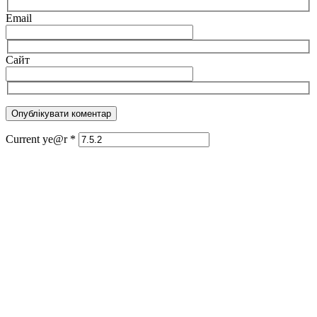
Email
Сайт
Current ye@r
*