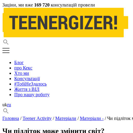
Заціни, ми вже
169 720
консультацій провели
Блог
про Кекс
Хто ми
Консультації
#ТобіНеЗдалось
Життя з ВІЛ
Про нашу роботу
uk
ru
Головна
/
Teener Activity
/
Матеріали
/
Матеріали -
/ Чи підліток 
Чи підліток може змінити світ?