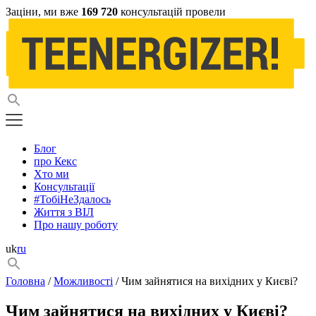
Заціни, ми вже
169 720
консультацій провели
Блог
про Кекс
Хто ми
Консультації
#ТобіНеЗдалось
Життя з ВІЛ
Про нашу роботу
uk
ru
Головна
/
Можливості
/ Чим зайнятися на вихідних у Києві?
Чим зайнятися на вихідних у Києві?