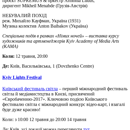
проєкт SUPREMUS & оркестр Armonia Ludus,
диригент Mikheil Menabde (Грузія-Австрія)
НЕБУВАЛИЙ ПОХІД
реж. Михайло Кауфман, Україна (1931)
Музика колектив Anton Baibakov (Україна)
Спеціальна подія в рамках «Німих ночей»
–
виставка курсу
художників та артменеджерів Kyiv Academy of Media Arts
(КАМА)
Коли:
12 травня, 20:00
Де:
Київ, Васильківська, 1 (Dovzhenko Centre)
Kyiv Lights Festival
Київський фестиваль світла
– перший міжнародний фестиваль
світла й медіамистецтва в Києві, присвячений
«Євробаченню-2017». Ключовою подією Київського
фестивалю світла є міжнародний конкурс відео-карт, і взагалі
буде дуже красиво!
Коли: з 10:00 12 травня до 20:00 14 травня
Де: Київ, усі локації можна переглянути
тут