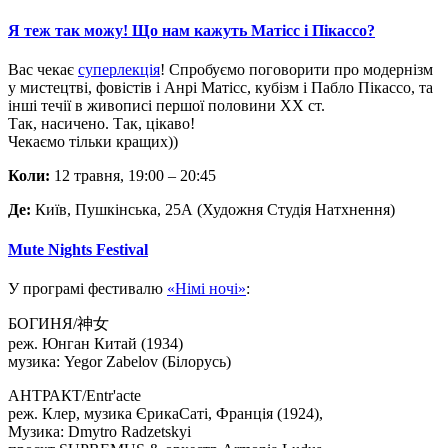
Я теж так можу! Що нам кажуть Матісс і Пікассо?
Вас чекає
суперлекція
! Спробуємо поговорити про модернізм
у мистецтві, фовістів і Анрі Матісс, кубізм і Пабло Пікассо, та
інші течії в живописі першої половини ХХ ст.
Так, насичено. Так, цікаво!
Чекаємо тільки кращих))
Коли:
12 травня, 19:00 – 20:45
Де:
Київ, Пушкінська, 25A (Художня Студія Натхнення)
Mute Nights Festival
У програмі фестивалю
«Німі ночі»
:
БОГИНЯ/神女
реж. Юнган Китай (1934)
музика: Yegor Zabelov (Білорусь)
АНТРАКТ/Entr'acte
реж. Клер, музика ЄрикаСаті, Франція (1924),
Музика: Dmytro Radzetskyi