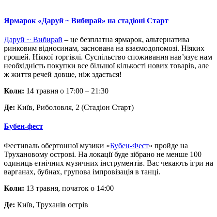
Ярмарок «Даруй ~ Вибирай» на стадіоні Старт
Даруй ~ Вибирай
– це безплатна ярмарок, альтернатива
ринковим відносинам, заснована на взаємодопомозі. Ніяких
грошей. Ніякої торгівлі. Суспільство споживання нав’язує нам
необхідність покупки все більшої кількості нових товарів, але
ж життя речей довше, ніж здається!
Коли:
14 травня о 17:00 – 21:30
Де:
Київ, Риболовля, 2 (Стадіон Старт)
Бубен-фест
Фестиваль обертонної музики «
Бубен-Фест
» пройде на
Трухановому острові. На локації буде зібрано не менше 100
одиниць етнічних музичних інструментів. Вас чекають ігри на
варганах, бубнах, групова імпровізація в танці.
Коли:
13 травня, початок о 14:00
Де:
Київ, Труханів острів