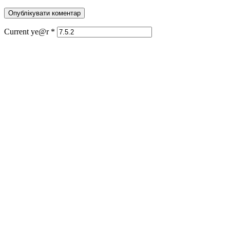
Current ye@r
*