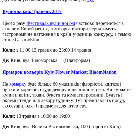
Вулична їжа. Травень 2017
Цього разу
Фестиваль вуличної їжі
частково перетнеться з
фіналом Євробачення, тому організатори черпатимуть
гастрономічне натхнення в країн-учасниць конкурсу, а темою
стане Gastrovision.
Коли:
з 11:00 13 травня до 23:00 14 травня
Де:
Київ, вул. Біломорська, 1 (Платформа)
Ярмарок кольорів Kyiv Flower Market: BloomNation
На
ярмарку
буде більше 60 учасників: флористи, квіткові
бутіки й корнери, студії декору й діячі мистецтва. Ви зможете
купити квіти, трави, букети та кімнатні рослини. Будуть і
окремі стенди для декору будинку. Тут представлять посуд,
аксесуари, одяг і предмети для інтер’єру.
Коли:
13 травня з 10:00 до 19:00
Де:
Київ, вул. Велика Васильківська, 100 (Торонто-Київ)