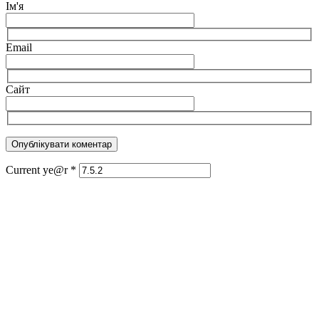
Ім'я
Email
Сайт
Current ye@r
*