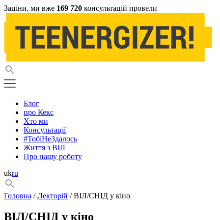
Заціни, ми вже
169 720
консультацій провели
Блог
про Кекс
Хто ми
Консультації
#ТобіНеЗдалось
Життя з ВІЛ
Про нашу роботу
uk
ru
Головна
/
Лекторій
/ ВІЛ/СНІД у кіно
ВІЛ/СНІД у кіно