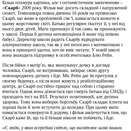
Більш похмура картина, але з оптимістичним закінченням –
«
Скарб
» 2009 року. Фільм має досить складний і напружений
сюжет. Темношкіра повна дівчина 16 років на прізвисько
Скарб, що живе в проблемній сім 'ї, намагається вижити в
цьому жорстокому світі. Батько регулярно ґвалтує її, у неї від
нього двоє дітей. Мати принижує її так само, як принижують
у школі. Перша її дитина неповноцінна й живе під опікою
бабусі. Директор школи радить Скарбу відвідувати
альтернативну школу, так як у неї непогано з математикою і
вона в принципі здатна, хоч не вміє читати. У новій школі
вона знаходить підтримку в особі вчительки Блю Рейн.
Після бійки з матір’ю, яка звинувачує дочку в догляді
чоловіка, Скарб, не витримавши, забирає свою другу
новонароджену дитину і йде. Міс Рейн дає їм притулок у
своєму будинку, а після вони живуть у реабілітаційному
центрі, де Скарб постійно працює над собою і старанно
вчиться. Однак вона дізнається про смерть батька від СНІДу, і
проходить тест на ВІЛ. Результат позитивний, але дитина
здорова. Тому вона вибирає боротьбу. Скарб складає іспити на
хороші бали й хоче вступити до коледжу. При цьому мати
намагається повернути її додому, і фільм закінчується тим, що
Скарб каже їй, що та її більше ніколи не побачить, і йде.
«Є люди, у яких всередині світло, що висвітлює шлях іншим.