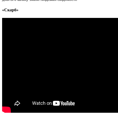
«
Скарб
»