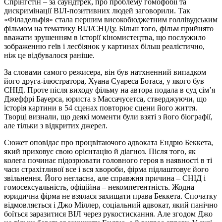
Спрінгстін – за саундтрек, про проблему гомофобії та
дискримінації ВІЛ-позитивних людей заговорили. Так
«Філадельфія» стала першим високобюджетним голлівудським
фільмом на тематику ВІЛ/СНІДу. Більш того, фільм прийнято
вважати зрушенням в історії кіномистецтва, що послужило
зображенню геїв і лесбіянок у картинах більш реалістично,
ніж це відбувалося раніше.
За словами самого режисера, він був натхненний випадком
його друга-ілюстратора, Хуана Суареса Ботаса, у якого був
СНІД. Проте після виходу фільму на автора подала в суд сім’я
Джеффрі Бауерса, юриста з Массачусетса, стверджуючи, що
історія картини в 54 сценах повторює сцени його життя.
Творці визнали, що деякі моменти були взяті з його біографії,
але тільки з відкритих джерел.
Сюжет оповідає про процвітаючого адвоката Ендрю Беккета,
який приховує свою орієнтацію й діагноз. Після того, як
колега починає підозрювати головного героя в наявності в ті
часи страхітливої все і вся хвороби, фірма підлаштовує його
звільнення. Його негласна, але справжня причина – СНІД і
гомосексуальність, офіційна – некомпетентність. Жодна
юридична фірма не взялася захищати права Беккета. Спочатку
відмовляється і Джо Міллер, соціальний адвокат, який панічно
боїться заразитися ВІЛ через рукостискання. Але згодом Джо