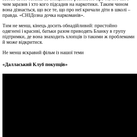
чим заразив і хто кого підсадив на наркотики. Таким чином
вона дізнається, що все те, що про неї кричали діти в школі –
правда. «СНІДозна дочка наркоманів».
Тим не менш, кінець досить обнадійливий: пристойно
одягнені і красиві, батьки разом приводять Бланку в групу
підтримки, де вона знаходить хлопців із такими ж проблемами
й може відкритися.
Не менш яскравий фільм із нашої теми
«
Далласький Клуб покупців
»