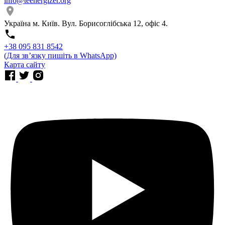
info@teenergizer.org
Україна м. Київ. Вул. Борисоглібська 12, офіс 4.
⁨+38 095 831 8542⁩
(Для звʼязку пишіть в WhatsApp)
Карта сайту