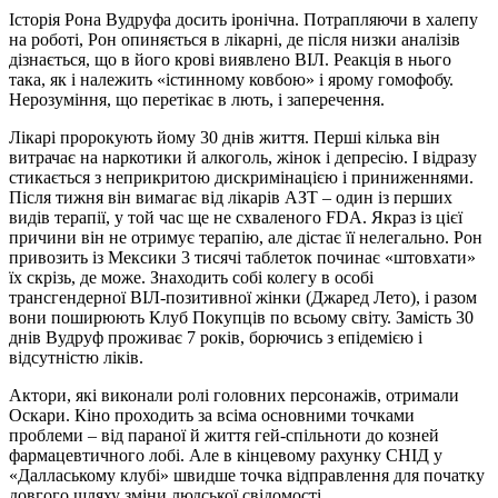
Історія Рона Вудруфа досить іронічна. Потрапляючи в халепу
на роботі, Рон опиняється в лікарні, де після низки аналізів
дізнається, що в його крові виявлено ВІЛ. Реакція в нього
така, як і належить «істинному ковбою» і ярому гомофобу.
Нерозуміння, що перетікає в лють, і заперечення.
Лікарі пророкують йому 30 днів життя. Перші кілька він
витрачає на наркотики й алкоголь, жінок і депресію. І відразу
стикається з неприкритою дискримінацією і приниженнями.
Після тижня він вимагає від лікарів АЗТ – один із перших
видів терапії, у той час ще не схваленого FDA. Якраз із цієї
причини він не отримує терапію, але дістає її нелегально. Рон
привозить із Мексики 3 тисячі таблеток починає «штовхати»
їх скрізь, де може. Знаходить собі колегу в особі
трансгендерної ВІЛ-позитивної жінки (Джаред Лето), і разом
вони поширюють Клуб Покупців по всьому світу. Замість 30
днів Вудруф проживає 7 років, борючись з епідемією і
відсутністю ліків.
Актори, які виконали ролі головних персонажів, отримали
Оскари. Кіно проходить за всіма основними точками
проблеми – від параної й життя гей-спільноти до козней
фармацевтичного лобі. Але в кінцевому рахунку СНІД у
«Даллаському клубі» швидше точка відправлення для початку
довгого шляху зміни людської свідомості.