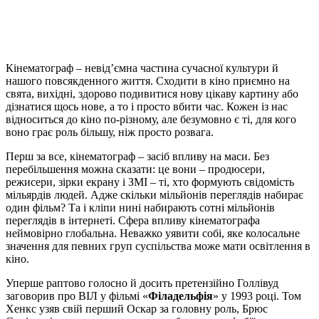
Кінематограф – невід’ємна частина сучасної культури й
нашого повсякденного життя. Сходити в кіно приємно на
свята, вихідні, здорово подивитися нову цікаву картину або
дізнатися щось нове, а то і просто вбити час. Кожен із нас
відноситься до кіно по-різному, але безумовно є ті, для кого
воно грає роль більшу, ніж просто розвага.
Перш за все, кінематограф – засіб впливу на маси. Без
перебільшення можна сказати: це вони – продюсери,
режисери, зірки екрану і ЗМІ – ті, хто формують свідомість
мільярдів людей. Адже скільки мільйонів переглядів набирає
один фільм? Та і кліпи нині набирають сотні мільйонів
переглядів в інтернеті. Сфера впливу кінематографа
неймовірно глобальна. Неважко уявити собі, яке колосальне
значення для певних груп суспільства може мати освітлення в
кіно.
Уперше раптово голосно й досить претензійно Голлівуд
заговорив про ВІЛ у фільмі «
Філадельфія
» у 1993 році. Том
Хенкс узяв свій перший Оскар за головну роль, Брюс