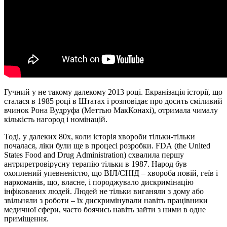
Гучний у не такому далекому 2013 році. Екранізація історії, що
сталася в 1985 році в Штатах і розповідає про досить сміливий
вчинок Рона Вудруфа (Меттью МакКонахі), отримала чималу
кількість нагород і номінацій.
Тоді, у далеких 80х, коли історія хвороби тільки-тільки
почалася, ліки були ще в процесі розробки. FDA (the United
States Food and Drug Administration) схвалила першу
антриретровірусну терапію тільки в 1987. Народ був
охоплений упевненістю, що ВІЛ/СНІД – хвороба повій, геїв і
наркоманів, що, власне, і породжувало дискримінацію
інфікованих людей. Людей не тільки виганяли з дому або
звільняли з роботи – їх дискримінували навіть працівники
медичної сфери, часто боячись навіть зайти з ними в одне
приміщення.