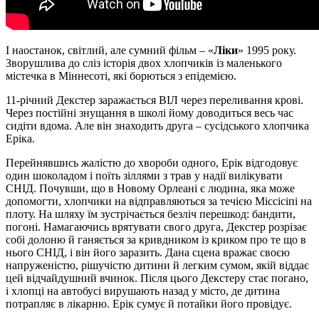
І наостанок, світлий, але сумний фільм – «
Ліки
» 1995 року.
Зворушлива до сліз історія двох хлопчиків із маленького
містечка в Міннесоті, які борються з епідемією.
11-річний Декстер заражається ВІЛ через переливання крові.
Через постійні знущання в школі йому доводиться весь час
сидіти вдома. Але він знаходить друга – сусідського хлопчика
Еріка.
Перейнявшись жалістю до хвороби одного, Ерік відгодовує
один шоколадом і поїть зіллями з трав у надії вилікувати
СНІД. Почувши, що в Новому Орлеані є людина, яка може
допомогти, хлопчики на відправляються за течією Міссісіпі на
плоту. На шляху їм зустрічається безліч перешкод: бандити,
погоні. Намагаючись врятувати свого друга, Декстер розрізає
собі долоню й ганяється за кривдником із криком про те що в
нього СНІД, і він його заразить. Дана сцена вражає своєю
напруженістю, рішучістю дитини й легким сумом, якій віддає
цей відчайдушний вчинок. Після цього Декстеру стає погано,
і хлопці на автобусі вирушають назад у місто, де дитина
потрапляє в лікарню. Ерік сумує й потайки його провідує.