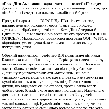
«
Божі Діти Америки
» – одна з частин антології «
Невидимі
Діти
» 2005 року, яких усього 7, про дітей звалища і сміття, про
дітей війни і смерті, насильства, злодійства й бідності.
Про дітей наркотиків і ВІЛ/СНІДу. П’ять із семи епізодів
названо іменами головних героїв (Танза, Білу й Жоао,
Джонатан і Чіро), ще два епізоди – Божі Діти Америки й
Циганенок. Фільм є частиною всесвітнього проєкту ЮНІСЕФ
(UNICEF) і Міжнародної продуктової програми ООН (WFF), і,
відповідно, уся виручка була спрямована на допомогу
нужденним дітям.
Обраний нами епізод – серія про ВІЛ позитивної дівчинки
Бланке, яка живе в бідній родині. Серія ця, як новела, показує
нам невеликий уривок із життя головної героїні. Вона живе
досить бідно, зі своїми залежними від героїну батьками.
Дівчинку змушують приймати «вітамінки», які вона
«нишком» ховає, поки батько йде в справах, мама лежить на
кухні під дозою, а на кухні горить обід. Ніхто не пояснює
дитині, що відбувається, що сталося, проте Бланка все ж
любить своїх батьків і хоче про них піклуватися. Наступного
дня вона зазнає насильства і приниження з боку дітей зі
школи, а на прийомі в директора отримує ще й від розлюченої
мамаші однокласниці. Кульмінація – момент, коли дівчинка
застає своїх батьків за емоційною розмовою про те, хто кого