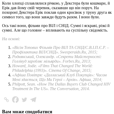
Коли хлопці сплавлялися річкою, у Декстера були кошмари, й
Ерік дав йому свій черевик, сказавши що він поруч. На
похороні Декстера Ерік поклав один кросівок у труну друга як
символ того, що вони завжди будуть разом. І вони були.
Ось такі вони, фільми про ВІЛ і СНІД. Сумні і яскраві, різкі й
сумні. Але що головне – впливають на суспільну свідомість.
На основі:
«
Вісім Топових Фільмів Про ВІЛ ТА СНІД/С.В.І.П.Є.Р. –
Профілактика ВІЛ/СНІД».
Sweeperaids.Ru
, 2015;
Роднянський, Олександр. «Секрети Майстерності:
Голлівуд заробляє мільярди». Forbes.Ru, 2013;
Howard, Jodie. «Films That Changed The World:
Philadelphia (1993)».
Cinema Of Change
, 2015;
«Афіша Повітря: «Далласький Клуб Покупців»: Часом
Мені здається, Що Ми Герої – Архів».
Афіша
, 2014;
Philpott, Sean. «How The Dallas Buyers Club Changed HIV
Treatment In The US». The Conversation, 2014.
Вам може сподобатися