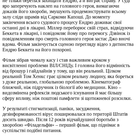
не тільки береться захищати Ендрю, а й виграє справу. У суді
яро заперечують наклеп на головного героя, вимагаючи
доказів його хвороби, змушують продемонструвати всьому
залу сліди шрамів від Саркоми Капоші. До моменту
закінчення всього судового процесу Ендрю доживає свої
останні дні в лікарні. Міллер переборює свій страх, відвідуючи
Беккета в лікарні, і повідомляє йому про перемогу. Дзвінок із
повідомленням про смерть головного героя застає Джо вночі
вдома. Фільм закінчується сценою перегляду відео з дитинства
Ендрю Беккета на його похороні.
Фільм зібрав чималу касу і став важливим кроком у
висвітленні проблеми ВІЛ/СНІДу. І головна його відмінність
від брошур і гайдлайнів у тому, що він реальний. Цілком
реальний Том Хенкс грає цілком реальну людину, яка бореться
з дуже реальною, глобальною проблемою. Кінематограф
ближчий, ніж підручник із біології або медицини. Кіно –
видозмінена рефлексія людського існування й має більшу
сферу впливу, ніж поштові памфлети зі щотижневої розсилки.
У результаті стигматизації, паніки, засудження,
дезінформованості вірус поширювалася по території Штатів
досить швидко. Після 12 років відчайдушної боротьби з
хворобою «Філадельфія» – перший фільм, що піднімає в
суспільстві подібні питання.