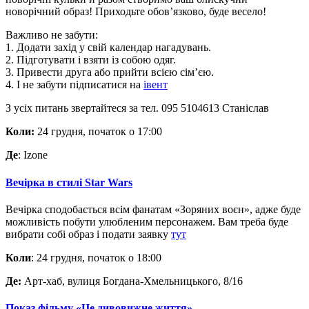
новорічний образ! Приходьте обов’язково, буде весело!
Важливо не забути:
1. Додати захід у свій календар нагадувань.
2. Підготувати і взяти із собою одяг.
3. Привести друга або прийти всією сім’єю.
4. І не забути підписатися на
івент
З усіх питань звертайтеся за тел. 095 5104613 Станіслав
Коли:
24 грудня, початок о 17:00
Де
: Izone
Вечірка в стилі Star Wars
Вечірка сподобається всім фанатам «Зоряних воєн», адже буде
можливість побути улюбленим персонажем. Вам треба буде
вибрати собі образ і подати заявку
тут
Коли
: 24 грудня, початок о 18:00
Де:
Арт-хаб, вулиця Богдана-Хмельницького, 8/16
Показ фільму «Це дивовижне життя»