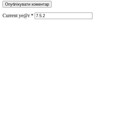
Current ye@r
*