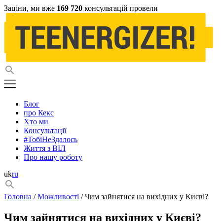
Заціни, ми вже
169 720
консультацій провели
Блог
про Кекс
Хто ми
Консультації
#ТобіНеЗдалось
Життя з ВІЛ
Про нашу роботу
uk
ru
Головна
/
Можливості
/ Чим зайнятися на вихідних у Києві?
Чим зайнятися на вихідних у Києві?