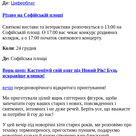
Де:
Циферблат
Різдво на Софійській площі
Святкові вистави та інтерактиви розпочнуться о 13:00 на
Софійській площі. О 17:00 вас чекає конкурс різдвяних
колядок, а о 17:00 початок святкового концерту.
Коли
: 24 грудня
Де:
Софійська площа
Ворк-шоп: Кастомізуй свій одяг під Новий Рік! Будь
яскравіше ялинки!
вечір
передноворічного відкритого принтування!
Ми приготували цілий ящик гліттерних фігурок, щоби
запечатати гору ваших старих і нових, повсякденних і
святкових, інтимних і не дуже речей. Беріть усе, що вважаєте
за потрібне й гоу до нас!
У цей вечір під новорічні хіти старих років, ми розповімо про
техніку термопереносу, пригостимо пуншем, подаруємо
новорічні кульки й разом створимо ваш блискучий