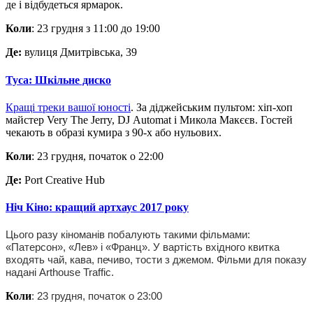
де і відбудеться ярмарок.
Коли
: 23 грудня з 11:00 до 19:00
Де:
вулиця Дмитрівська, 39
Туса: Шкільне диско
Кращі треки вашої юності
. За діджейським пультом: хіп-хоп
майстер Very The Jerry, DJ Automat і Микола Макєєв. Гостей
чекають в образі кумира з 90-х або нульових.
Коли
: 23 грудня, початок о 22:00
Де:
Port Creative Hub
Ніч Кіно: кращий артхаус 2017 року
Цього разу кіноманів побалують такими фільмами:
«Патерсон», «Лев» і «Франц». У вартість вхідного квитка
входять чай, кава, печиво, тости з джемом. Фільми для показу
надані Arthouse Traffic.
Коли
: 23 грудня, початок о 23:00