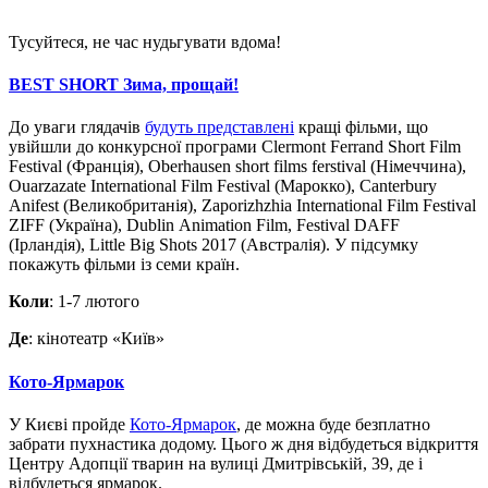
Тусуйтеся, не час нудьгувати вдома!
BEST SHORT Зима, прощай!
До уваги глядачів
будуть представлені
кращі фільми, що
увійшли до конкурсної програми Clermont Ferrand Short Film
Festival (Франція), Oberhausen short films ferstival (Німеччина),
Ouarzazate International Film Festival (Марокко), Canterbury
Anifest (Великобританія), Zaporizhzhia International Film Festival
ZIFF (Україна), Dublin Animation Film, Festival DAFF
(Ірландія), Little Big Shots 2017 (Австралія). У підсумку
покажуть фільми із семи країн.
Коли
: 1-7 лютого
Де
: кінотеатр «Київ»
Кото-Ярмарок
У Києві пройде
Кото-Ярмарок
, де можна буде безплатно
забрати пухнастика додому. Цього ж дня відбудеться відкриття
Центру Адопції тварин на вулиці Дмитрівській, 39, де і
відбудеться ярмарок.