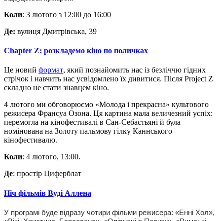
Коли
: 3 лютого з 12:00 до 16:00
Де:
вулиця Дмитрівська, 39
Chapter Z: розкладемо кіно по поличках
Це новий
формат
, який познайомить нас із безліччю гідних
стрічок і навчить нас усвідомлено їх дивитися. Після Project Z
складно не стати знавцем кіно.
4 лютого ми обговорюємо «Молода і прекрасна» культового
режисера Франсуа Озона. Ця картина мала величезний успіх:
перемогла на кінофестивалі в Сан-Себастьяні й була
номінована на Золоту пальмову гілку Каннського
кінофестивалю.
Коли
: 4 лютого, 13:00.
Де
: простір Циферблат
Ніч фільмів Вуді Аллена
У програмі буде відразу чотири фільми режисера: «Енні Хол»,