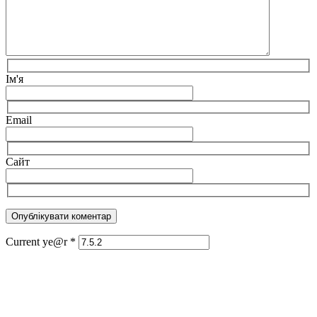
Ім'я
Email
Сайт
Current ye@r
*