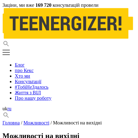
Заціни, ми вже
169 720
консультацій провели
Блог
про Кекс
Хто ми
Консультації
#ТобіНеЗдалось
Життя з ВІЛ
Про нашу роботу
uk
ru
Головна
/
Можливості
/ Можливості на вихідні
Можливості на вихідні