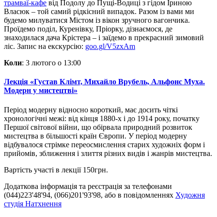
трамваї-кафе
від Подолу до Пущі-Водиці з гідом Іриною
Власюк – той самий рідкісний випадок. Разом із вами ми
будемо милуватися Містом із вікон зручного вагончика.
Проїдемо поділ, Куренівку, Пріорку, дізнаємося, де
знаходилася дача Крістера – і заїдемо в прекрасний зимовий
ліс. Запис на екскурсію:
goo.gl/V5zxAm
Коли
: 3 лютого о 13:00
Лекція «Густав Клімт, Михайло Врубель, Альфонс Муха.
Модерн у мистецтві»
Період модерну відносно короткий, має досить чіткі
хронологічні межі: від кінця 1880-х і до 1914 року, початку
Першої світової війни, що обірвала природний розвиток
мистецтва в більшості країн Європи. У період модерну
відбувалося стрімке переосмислення старих художніх форм і
прийомів, зближення і злиття різних видів і жанрів мистецтва.
Вартість участі в лекції 150грн.
Додаткова інформація та реєстрація за телефонами
(044)223'48'94, (066)201'93'98, або в повідомленнях
Художня
студія Натхнення