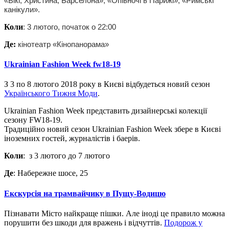
«Вікі, Христина, Барселона», «Опівночі в Парижі», «Римські
канікули».
Коли
: 3 лютого, початок о 22:00
Де:
кінотеатр «Кінопанорама»
Ukrainian Fashion Week fw18-19
З 3 по 8 лютого 2018 року в Києві відбудеться новий сезон
Українського Тижня Моди
.
Ukrainian Fashion Week представить дизайнерські колекції
сезону FW18-19.
Традиційно новий сезон Ukrainian Fashion Week збере в Києві
іноземних гостей, журналістів і баерів.
Коли
: з 3 лютого до 7 лютого
Де
: Набережне шосе, 25
Екскурсія на трамвайчику в Пущу-Водицю
Пізнавати Місто найкраще пішки. Але іноді це правило можна
порушити без шкоди для вражень і відчуттів.
Подорож у