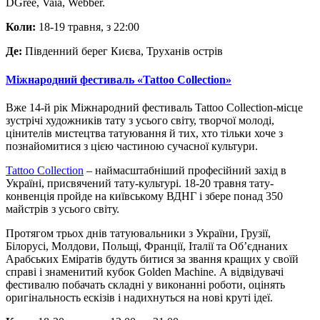
DGree, Vaia, Webber.
Коли:
18-19 травня, з 22:00
Де:
Південний берег Києва, Труханів острів
Міжнародний фестиваль «Tattoo Collection»
Вже 14-й рік Міжнародний фестиваль Tattoo Collection-місце
зустрічі художників тату з усього світу, творчої молоді,
цінителів мистецтва татуювання й тих, хто тільки хоче з
познайомитися з цією частиною сучасної культури.
Tattoo Collection
– наймасштабніший професійний захід в
Україні, присвячений тату-культурі. 18-20 травня тату-
конвенція пройде на київському ВДНГ і збере понад 350
майстрів з усього світу.
Протягом трьох днів татуювальники з України, Грузії,
Білорусі, Молдови, Польщі, Франції, Італії та Об’єднаних
Арабських Еміратів будуть битися за звання кращих у своїй
справі і знаменитий кубок Golden Machine. А відвідувачі
фестивалю побачать складні у виконанні роботи, оцінять
оригінальнос
ть ескізів і надихнуться на нові круті ідеї.