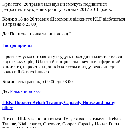
Крім того, 20 травня відвідувачі зможуть подивитися
ретроспективу кращих робіт учасників 2017-2018 років.
Коли
: з 18 по 20 травня (Церемонія відкриття KLF відбудеться
18 травня о 21:00)
Де
: Поштова площа та інші локації
Гастро причал
Протягом усього травня тут будуть проходити майстер-класи
від шеф-кухарів, DJ-сети й танцювальні вечірки, сферичний
кінотеатр, парк атракціонів із колесом огляду, велосипеди,
ролики й багато іншого.
Коли:
весь травень, з 09:00 до 23:00
Де:
Річковий вокзал
ПБК. Пролог: Kebab Traume, Capacity House and many
other
Літо на ПБК уже починається. Тут для вас гратимуть: Kebab
Traume, Nightcourier, Onemore, Cooper, Capacity House, Dima