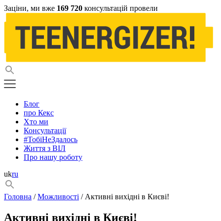
Заціни, ми вже
169 720
консультацій провели
Блог
про Кекс
Хто ми
Консультації
#ТобіНеЗдалось
Життя з ВІЛ
Про нашу роботу
uk
ru
Головна
/
Можливості
/ Активні вихідні в Києві!
Активні вихідні в Києві!