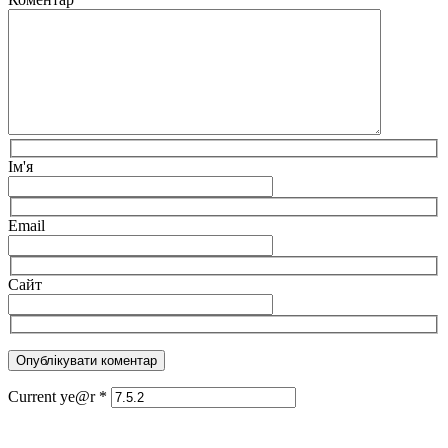
Ім'я
Email
Сайт
Current ye@r
*