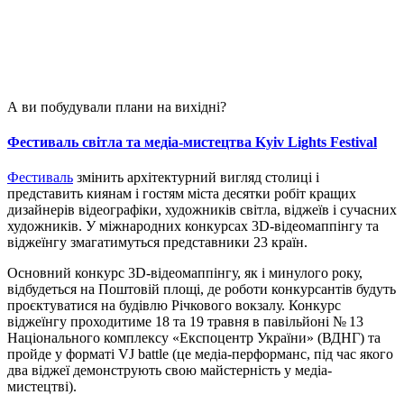
А ви побудували плани на вихідні?
Фестиваль світла та медіа-мистецтва Kyiv Lights Festival
Фестиваль
змінить архітектурний вигляд столиці і
представить киянам і гостям міста десятки робіт кращих
дизайнерів відеографіки, художників світла, віджеїв і сучасних
художників. У міжнародних конкурсах 3D-відеомаппінгу та
віджеїнгу змагатимуться представники 23 країн.
Основний конкурс 3D-відеомаппінгу, як і минулого року,
відбудеться на Поштовій площі, де роботи конкурсантів будуть
проєктуватися на будівлю Річкового вокзалу. Конкурс
віджеїнгу проходитиме 18 та 19 травня в павільйоні № 13
Національного комплексу «Експоцентр України» (ВДНГ) та
пройде у форматі VJ battle (це медіа-перформанс, під час якого
два віджеї демонструють свою майстерність у медіа-
мистецтві).