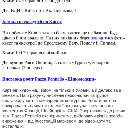
Коли
: 18-20 травня з 12:00 до 21:00
Де
:
ВДНГ,
Київ, пр-т Ак. Глушкова, 1
Безплатні екскурсії по Києву
Ви побачите Київ із такого боку, з якого ще не бачили. Буде
цікаво й пізнавально. На цих вихідних буде
проводитися
фото-
квест та екскурсії по Ярославому Валу, Подолу й Липкам.
Коли
: 19 і 20 травня в різний час
Де
: вулиця Раїси Окіпної, 2, готель «Турист», коворкінг
«Толока» (3 поверх)
Виставка робіт Pazza Pennello «Шик-модерн»
Картини художниці відомі не тільки в Україні, а й далеко за її
межами. На її рахунку численні персональні та групові
виставки, участі в міжнародних конкурсах. Роботи автора
прикрашають приватні колекції поціновувачів сучасного
мистецтва Франції, Швейцарії та США. Звертаючись до різних
тем, Pazza Pennello експериментує, вибираючи різні способи
вираження – від ілюстрацій маркером, до відео-арту та
інсталяцій.