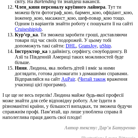
світу. На
Bartending
ти знайдеш вакансії.
Член_киня персоналу круїзного лайнера
. Тут ти
можеш бути фотограф_кою, бармен_кою, офіціант_кою,
інженер_кою, масажист_кою, шеф-повар_кою тощо.
Одним із варіантів знайти роботу є пошукати її на сайті
Cruiseshipjob
.
Кур’єр_ка
. Ти зможеш заробити гроші, доставляючи
товари під час своїх подорожей. У цьому тобі
допоможуть такі сайти:
DHL
,
GransJoy
,
uShip
.
Інструктор_ка
з дайвінгу, серфінгу, сноубордингу. В
Азії та Південній Америці таких можливостей буде
більше.
Няня
. Людина, яка любить дітей і вміє за ними
доглядати, готова допомагати з домашніми справами.
Відправляйся на сайт
AuPair
. (
Читай також
враження
учасниці цієї програми).
І це ще не весь перелік! Людина майже будь-якої професії
може знайти для себе відповідну роботу. Але їздити в
різноманітні країни, у більшості випадках, ти зможеш будучи
справжнім профі. Пам’ятай, що лише улюблена справа й
наполеглива праця дають свої плоди!
Автор тексту: Дар’я Батуренко