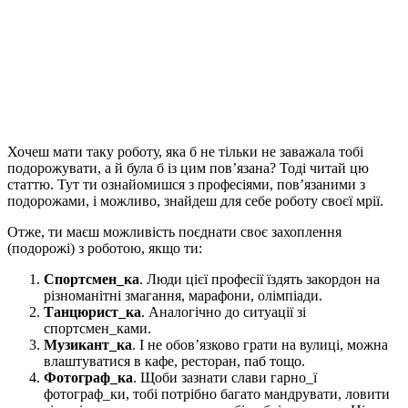
Хочеш мати таку роботу, яка б не тільки не заважала тобі
подорожувати, а й була б із цим пов’язана? Тоді читай цю
статтю.
Тут ти ознайомишся з професіями, пов’язаними з
подорожами, і можливо, знайдеш для себе роботу своєї мрії.
Отже, ти маєш можливість поєднати своє захоплення
(подорожі) з роботою, якщо ти:
Спортсмен_ка
. Люди цієї професії їздять закордон на
різноманітні змагання, марафони, олімпіади.
Танцюрист_ка
. Аналогічно до ситуації зі
спортсмен_ками.
Музикант_ка
. І не обов’язково грати на вулиці, можна
влаштуватися в кафе, ресторан, паб тощо.
Фотограф_ка
. Щоби зазнати слави гарно_ї
фотограф_ки, тобі потрібно багато мандрувати, ловити