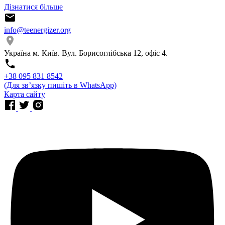
Дізнатися більше
info@teenergizer.org
Україна м. Київ. Вул. Борисоглібська 12, офіс 4.
⁨+38 095 831 8542⁩
(Для звʼязку пишіть в WhatsApp)
Карта сайту