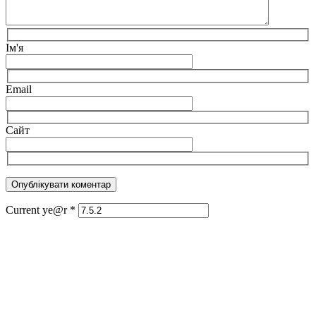
Ім'я
Email
Сайт
Current ye@r
*