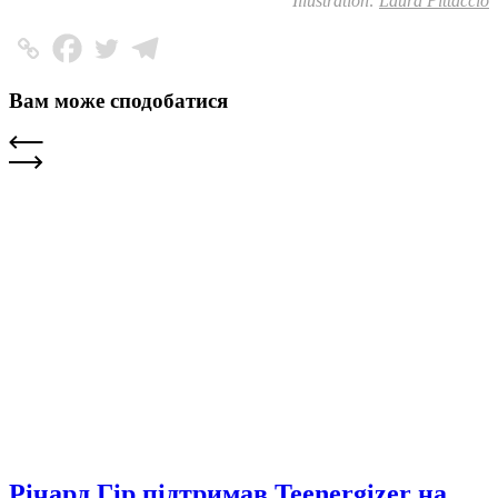
Illustration:
Laura Pittaccio
Вам може сподобатися
Річард Гір підтримав Teenergizer на