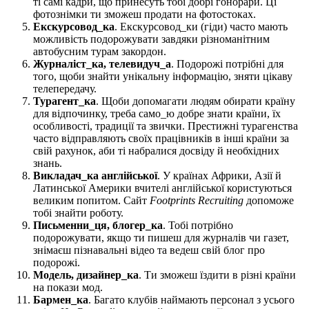
ті самі кадри, що принесуть тобі добрі гонорари. Ці
фотознімки ти зможеш продати на фотостоках.
Екскурсовод_ка
. Екскурсовод_ки (гіди) часто мають
можливість подорожувати завдяки різноманітним
автобусним турам закордон.
Журналіст_ка, телевидуч_а
. Подорожі потрібні для
того, щоби знайти унікальну інформацію, зняти цікаву
телепередачу.
Турагент_ка
. Щоби допомагати людям обирати країну
для відпочинку, треба само_ю добре знати країни, їх
особливості, традиції та звички. Престижні турагенства
часто відправляють своїх працівників в інші країни за
свій рахунок, аби ті набралися досвіду й необхідних
знань.
Викладач_ка англійської
. У країнах Африки, Азії й
Латинської Америки вчителі англійської користуються
великим попитом. Сайт
Footprints Recruiting
допоможе
тобі знайти роботу.
Письменни_ця, блогер_ка
. Тобі потрібно
подорожувати, якщо ти пишеш для журналів чи газет,
знімаєш пізнавальні відео та ведеш свій блог про
подорожі.
Модель, дизайнер_ка
. Ти зможеш їздити в різні країни
на покази мод.
Бармен_ка
. Багато клубів наймають персонал з усього