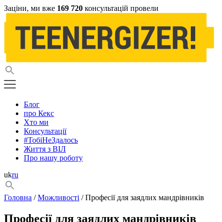
Заціни, ми вже
169 720
консультацій провели
Блог
про Кекс
Хто ми
Консультації
#ТобіНеЗдалось
Життя з ВІЛ
Про нашу роботу
uk
ru
Головна
/
Можливості
/ Професії для заядлих мандрівників
Професії для заядлих мандрівників