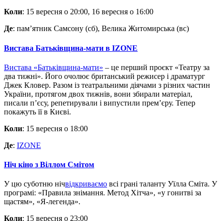
Коли
: 15 вересня о 20:00, 16 вересня о 16:00
Де
: пам’ятник Самсону (сб), Велика Житомирська (вс)
Вистава Батьківщина-мати в IZONE
Вистава «Батьківщина-мати»
– це перший проєкт «Театру за
два тижні». Його очолює британський режисер і драматург
Джек Кловер. Разом із театральними діячами з різних частин
України, протягом двох тижнів, вони збирали матеріал,
писали п’єсу, репетирували і випустили прем’єру. Тепер
покажуть її в Києві.
Коли
: 15 вересня о 18:00
Де
:
IZONE
Ніч кіно з Віллом Смітом
У цю суботню ніч
відкриваємо
всі грані таланту Уїлла Сміта. У
програмі: «Правила знімання. Метод Хітча», «у гонитві за
щастям», «Я-легенда».
Коли
: 15 вересня о 23:00