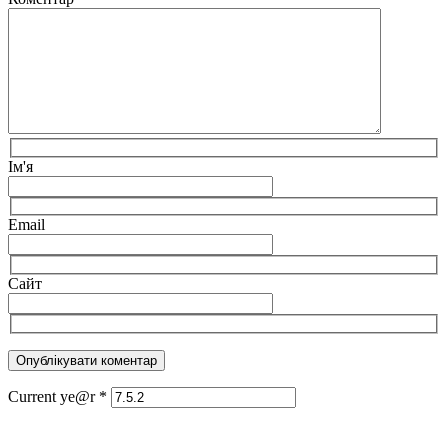
Ім'я
Email
Сайт
Current ye@r
*