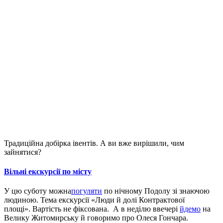
Традиційна добірка івентів. А ви вже вирішили, чим
зайнятися?
Вільні екскурсії по місту
У цю суботу можна
погуляти
по нічному Подолу зі знаючою
людиною. Тема екскурсії «Люди й долі Контрактової
площі». Вартість не фіксована. А в неділю ввечері
йдемо
на
Велику Житомирську й говоримо про Олеся Гончара.