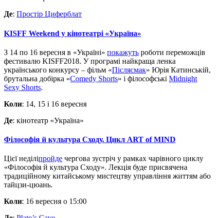
Де
:
Простір Циферблат
KISFF Weekend у кінотеатрі «Україна»
З 14 по 16 вересня в «Україні»
покажуть
роботи переможців
фестивалю KISFF2018. У програмі найкраща ленка
українського конкурсу – фільм «
Післясмак
» Юрія Катинській,
брутальна добірка «
Comedy Shorts
» і філософські
Midnight
Sexy Shorts
.
Коли
: 14, 15 і 16 вересня
Де
: кінотеатр «Україна»
Філософія й культура Сходу. Цикл ART of MIND
Цієї неділі
пройде
чергова зустріч у рамках чарівного циклу
«Філософія й культура Сходу». Лекція буде присвячена
традиційному китайському мистецтву управління життям або
тайцзи-цюань.
Коли
: 16 вересня о 15:00
Де
:
Plato’s Cave