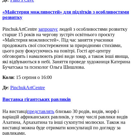
«Майстерня можливостей» для підлітків з особливостями
розвитку
PinchukArtCentre
запрошує
людей з особливостями розвитку
старше 15 років на чергову зустріч освітнього проєкту
«Майстерня можливостей». Під час заняття учасники
продовжать свої спостереження за природними стихіями,
цього разу фокусуючись на повітрі. Гості арт-центру
обговорять і намалюють різні види хмар, а також інші явища,
які відбуваються в небі. Заняття проведе художниця Катерина
Бучатська та психолог Ольга Шишлова.
Коли
: 15 серпня о 16:00
Де
:
PinchukArtCentre
Виставка гігантських равликів
На виставці
представлять
близько 30 родів, видів, морф і
варіацій африканських равликів, у тому числі равлики видів
Ахатина, Архахатина та інші сухопутні молюски. Також на
виставці можна буде отримати консультації по догляду за
равликами.