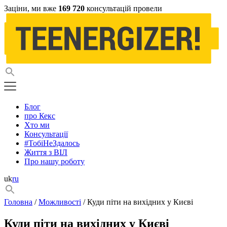
Заціни, ми вже
169 720
консультацій провели
Блог
про Кекс
Хто ми
Консультації
#ТобіНеЗдалось
Життя з ВІЛ
Про нашу роботу
uk
ru
Головна
/
Можливості
/ Куди піти на вихідних у Києві
Куди піти на вихідних у Києві