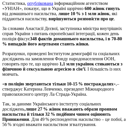
Статистика,
опублікована
інформаційним агентством
«УНІАН», показує, що в Україні щорічно
600 жінок гинуть
від домашнього насильства,
лише 10 % з 1 млн жінок
, які
піддаються насильству,
вирішуються розповісти про це
.
За словами Анастасії Дєєвої, заступника міністра внутрішніх
справ України з питань європейської інтеграції, кожен день
поліція фіксує
348 фактів домашнього насильства, і в 70-80
% випадків його жертвами стають жінки.
Розрахунки, проведені Інститутом демографії та соціальних
досліджень на замовлення Фонду народонаселення ООН,
говорять про те, що щорічно
1,1 млн українок стикаються з
фізичною й сексуальною агресією в сім’ї
. І більшість із них
мовчать.
«
в поліцію звертаються тільки 10-15 % постраждалих
»,–
стверджує Катерина Левченко, президент Міжнародного
правозахисного центру Ла Страда-Україна.
Так, за даними Українського інституту соціальних
досліджень,
лише 27 % жінок вважають образи проявом
насильства й тільки 32 % подібним чином оцінюють
Приниження
. Для 49 % респонденток насильство – це побої, а
56 % згодні вважати насильством згвалтування.