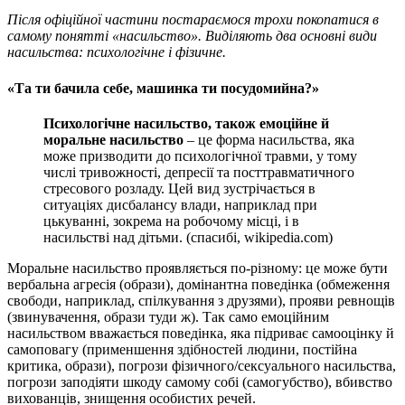
Після офіційної частини постараємося трохи покопатися в
самому понятті «насильство». Виділяють два основні види
насильства: психологічне і фізичне.
«Та ти бачила себе, машинка ти посудомийна?»
Психологічне насильство, також емоційне й
моральне насильство
– це форма насильства, яка
може призводити до психологічної травми, у тому
числі тривожності, депресії та посттравматичного
стресового розладу. Цей вид зустрічається в
ситуаціях дисбалансу влади, наприклад при
цькуванні, зокрема на робочому місці, і в
насильстві над дітьми. (спасибі, wikipedia.com)
Моральне насильство проявляється по-різному: це може бути
вербальна агресія (образи), домінантна поведінка (обмеження
свободи, наприклад, спілкування з друзями), прояви ревнощів
(звинувачення, образи туди ж). Так само емоційним
насильством вважається поведінка, яка підриває самооцінку й
самоповагу (применшення здібностей людини, постійна
критика, образи), погрози фізичного/сексуального насильства,
погрози заподіяти шкоду самому собі (самогубство), вбивство
вихованців, знищення особистих речей.