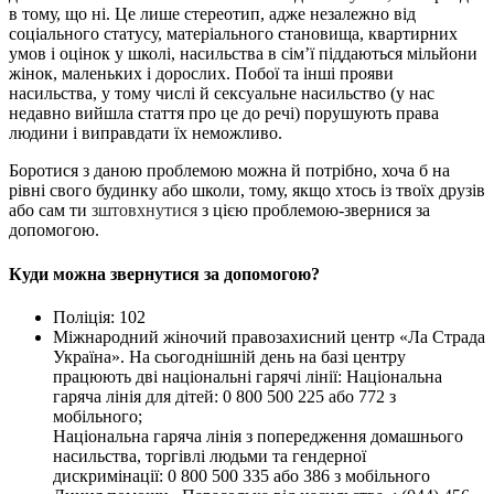
в тому, що ні. Це лише стереотип, адже незалежно від
соціального статусу, матеріального становища, квартирних
умов і оцінок у школі, насильства в сім’ї піддаються мільйони
жінок, маленьких і дорослих. Побої та інші прояви
насильства, у тому числі й сексуальне насильство (у нас
недавно вийшла стаття про це до речі) порушують права
людини і виправдати їх неможливо.
Боротися з даною проблемою можна й потрібно, хоча б на
рівні свого будинку або школи, тому, якщо хтось із твоїх друзів
або сам ти
зштовхнутися
з цією проблемою-звернися за
допомогою.
Куди можна звернутися за допомогою?
Поліція: 102
Міжнародний жіночий правозахисний центр «Ла Страда
Україна». На сьогоднішній день на базі центру
працюють дві національні гарячі лінії: Національна
гаряча лінія для дітей: 0 800 500 225 або 772 з
мобільного;
Національна гаряча лінія з попередження домашнього
насильства, торгівлі людьми та гендерної
дискримінації: 0 800 500 335 або 386 з мобільного