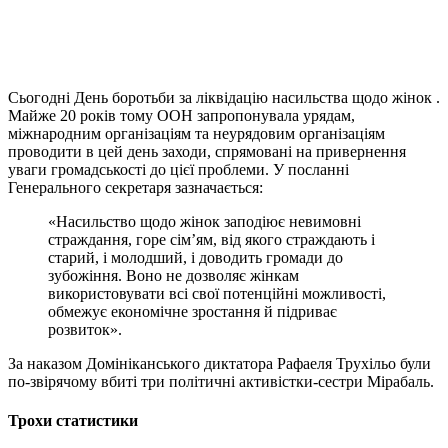
Сьогодні День боротьби за ліквідацію насильства щодо жінок
.
Майже 20 років тому ООН запропонувала урядам,
міжнародним організаціям та неурядовим організаціям
проводити в цей день заходи, спрямовані на привернення
уваги громадськості до цієї проблеми. У посланні
Генерального секретаря зазначається:
«Насильство щодо жінок заподіює невимовні
страждання, горе сім’ям, від якого страждають і
старий, і молодший, і доводить громади до
зубожіння. Воно не дозволяє жінкам
використовувати всі свої потенційні можливості,
обмежує економічне зростання й підриває
розвиток».
За наказом Домініканського диктатора Рафаеля Трухільо були
по-звірячому вбиті три політичні активістки-сестри Мірабаль.
Трохи статистики