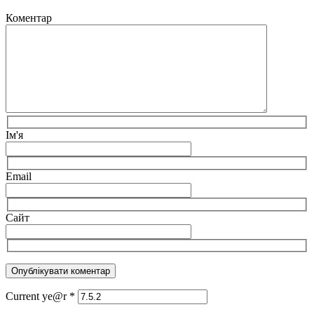
Коментар
Ім'я
Email
Сайт
Current ye@r
*