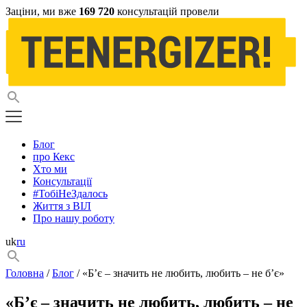
Заціни, ми вже
169 720
консультацій провели
Блог
про Кекс
Хто ми
Консультації
#ТобіНеЗдалось
Життя з ВІЛ
Про нашу роботу
uk
ru
Головна
/
Блог
/ «Б’є – значить не любить, любить – не б’є»
«Б’є – значить не любить, любить – не