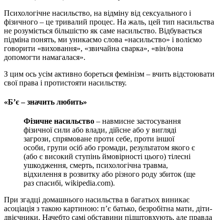
Психологічне насильство, на відміну від сексуального і
фізичного – це тривалий процес. На жаль, цей тип насильства
не розуміється більшістю як саме насильство. Відбувається
підміна понять, ми уникаємо слова «насильство» і воліємо
говорити «виховання», «звичайна сварка», «він/вона
допомогти намагалася».
З цим ось усім активно бореться фемінізм – вчить відстоювати
свої права і протистояти насильству.
«Б’є – значить любить»
Фізичне насильство
– навмисне застосування
фізичної сили або влади, дійсне або у вигляді
загрози, спрямоване проти себе, проти іншої
особи, групи осіб або громади, результатом якого є
(або є високий ступінь ймовірності цього) тілесні
ушкодження, смерть, психологічна травма,
відхилення в розвитку або різного роду збиток (ще
раз спасибі, wikipedia.com).
При згадці домашнього насильства в багатьох виникає
асоціація з такою картиною: п’є батько, безробітна мати, діти-
двієчники. Начебто самі обставини підштовхують, але правда