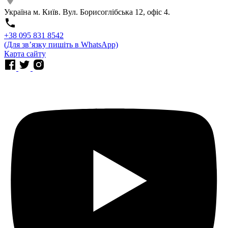
Україна м. Київ. Вул. Борисоглібська 12, офіс 4.
⁨+38 095 831 8542⁩
(Для звʼязку пишіть в WhatsApp)
Карта сайту