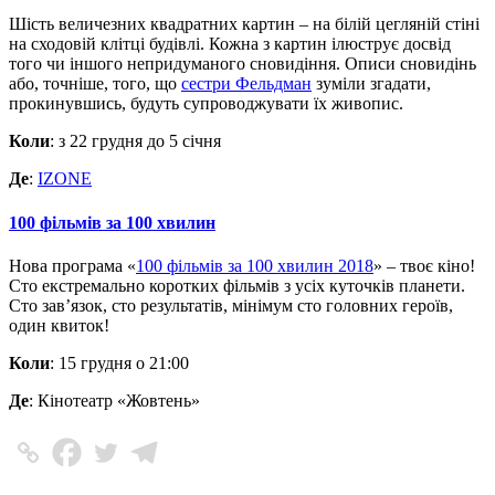
Шість величезних квадратних картин – на білій цегляній стіні
на сходовій клітці будівлі. Кожна з картин ілюструє досвід
того чи іншого непридуманого сновидіння. Описи сновидінь
або, точніше, того, що
сестри Фельдман
зуміли згадати,
прокинувшись, будуть супроводжувати їх живопис.
Коли
: з 22 грудня до 5 січня
Де
:
IZONE
100 фільмів за 100 хвилин
Нова програма «
100 фільмів за 100 хвилин 2018
» – твоє кіно!
Сто екстремально коротких фільмів з усіх куточків планети.
Сто зав’язок, сто результатів, мінімум сто головних героїв,
один квиток!
Коли
: 15 грудня о 21:00
Де
: Кінотеатр «Жовтень»