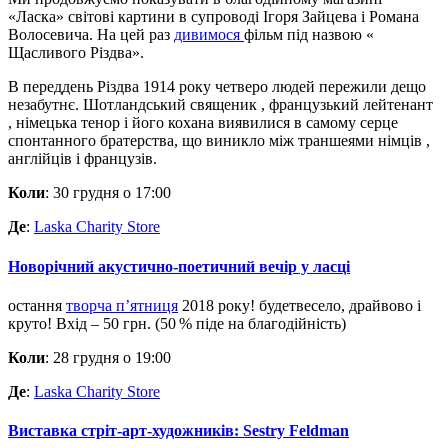
«Ласка»
світові
картини
в
супроводі
Ігоря
Зайцева
і
Романа
Волосевича
.
На цей раз
дивимося
фільм
під назвою «
Щасливого
Різдва».
В
переддень Різдва 1914
року четверо
людей
пережили дещо
незабутнє.
Шотландський
священик
,
французький
лейтенант
,
німецька
тенор
і його кохана
виявилися
в самому
серце
спонтанного
братерства, що виникло
між
траншеями
німців
,
англійців
і французів.
Коли
: 30 грудня о 17:00
Де
:
Laska Charity Store
Новорічний акустично-поетичний вечір у ласці
остання
творча
п’ятниця
2018 року! б
удет
весело
,
драйвово
і
круто!
Вхід
–
50 грн.
(50 %
піде
на благодійність
)
Коли
: 28 грудня о 19:00
Де
:
Laska Charity Store
Виставка стріт-арт-художників: Sestry Feldman