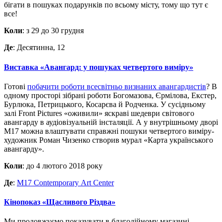
бігати в пошуках подарунків по всьому місту, тому що тут є
все!
Коли
: з 29 до 30 грудня
Де
: Десятинна, 12
Виставка «Авангард: у пошуках четвертого виміру»
Готові
побачити роботи всесвітньо визнаних авангардистів
? В
одному просторі зібрані роботи Богомазова, Єрмілова, Екстер,
Бурлюка, Петрицького, Косарєва й Родченка. У сусідньому
залі Front Pictures «оживили» яскраві шедеври світового
авангарду в аудіовізуальній інсталяції. А у внутрішньому дворі
M17 можна влаштувати справжні пошуки четвертого виміру-
художник Роман Чизенко створив мурал «Карта українського
авангарду».
Коли
: до 4 лютого 2018 року
Де
:
M17 Contemporary Art Center
Кінопоказ «Щасливого Різдва»
Ми
продовжуємо
показувати
в
благодійному
магазині