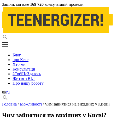
Заціни, ми вже
169 720
консультацій провели
Блог
про Кекс
Хто ми
Консультації
#ТобіНеЗдалось
Життя з ВІЛ
Про нашу роботу
uk
ru
Головна
/
Можливості
/ Чим зайнятися на вихідних у Києві?
Чим зайнятися на вихідних у Києві?