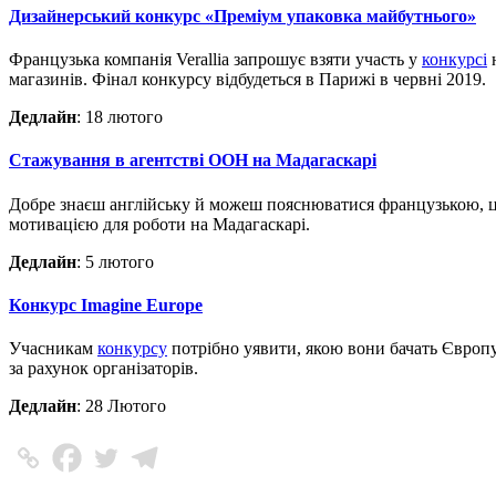
Дизайнерський конкурс «Преміум упаковка майбутнього»
Французька компанія Verallia запрошує взяти участь у
конкурсі
н
магазинів. Фінал конкурсу відбудеться в Парижі в червні 2019.
Дедлайн
: 18 лютого
Стажування в агентстві ООН на Мадагаскарі
Добре знаєш англійську й можеш пояснюватися французькою, ці
мотивацією для роботи на Мадагаскарі.
Дедлайн
: 5 лютого
Конкурс Imagine Europe
Учасникам
конкурсу
потрібно уявити, якою вони бачать Європу у
за рахунок організаторів.
Дедлайн
: 28 Лютого