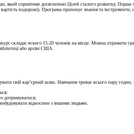
тап, який сприятиме досягненню Цілей сталого розвитку. Перша 
артість подорожі). Програма пропонує знання та інструменти, сп
курс складає всього 15-20 чоловік на місце. Можна отримати гр
бібліотеці або архіві США.
увати свій кар’єрний шлях. Навчання триває всього пару годин, за
ься;
го дотримуватися;
і вибудовувати відносини з іншими людьми.