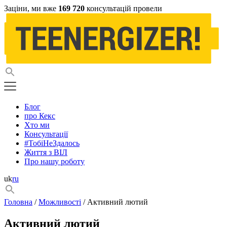
Заціни, ми вже
169 720
консультацій провели
Блог
про Кекс
Хто ми
Консультації
#ТобіНеЗдалось
Життя з ВІЛ
Про нашу роботу
uk
ru
Головна
/
Можливості
/ Активний лютий
Активний лютий