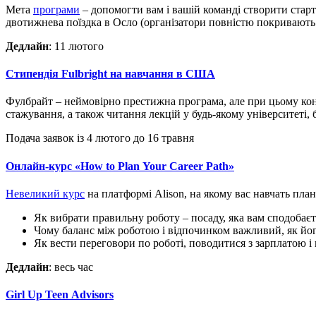
Мета
програми
– допомогти вам і вашій команді створити стар
двотижнева поїздка в Осло (організатори повністю покривають в
Дедлайн
: 11 лютого
Стипендія Fulbright на навчання в США
Фулбрайт – неймовірно престижна програма, але при цьому кон
стажування, а також читання лекцій у будь-якому університеті, 
Подача заявок із 4 лютого до 16 травня
Онлайн-курс «How to Plan Your Career Path»
Невеликий курс
на платформі Alison, на якому вас навчать план
Як вибрати правильну роботу – посаду, яка вам сподобаєт
Чому баланс між роботою і відпочинком важливий, як йо
Як вести переговори по роботі, поводитися з зарплатою 
Дедлайн
: весь час
Girl Up Teen Advisors