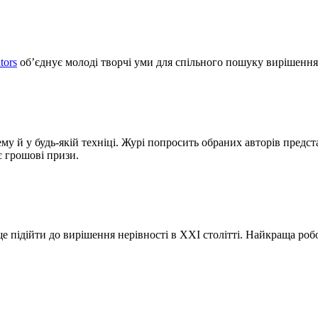
tors
об’єднує молоді творчі уми для спільного пошуку вирішення
изько 70 художників для
є грошові призи.
ще підійти до вирішення нерівності в XXI столітті. Найкраща роб