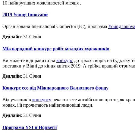
10 найкрутіших можливостей місяця
.
2019 Young Innovator
Організована International Connector (IC), програма
Young Innova
Дедлайн
: 31 Січня
Міжнародний конкурс робіт молодих художників
Ви можете відправити на
конкурс
до трьох творів на будь-яку тему й у будь-якій техніці. Журі попросить обраних авторів представити оригінали робіт і вибере бл
виставки у Відні до кінця квітня 2019. А трійка кращий отрима
Дедлайн
: 31 Січня
Конкурс есе від Міжнародного Валютного фонду
Від учасників
конкурсу
чекають есе англійською про те, як кра
мовах, і її прочитають найвпливовіші люди.
Дедлайн
: 31 Січня
Програма YSI в Норвегії