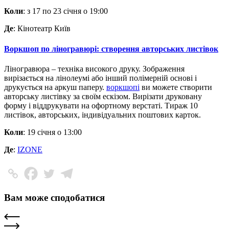
Коли
: з 17 по 23 січня о 19:00
Де
: Кінотеатр Київ
Воркшоп по ліногравюрі: створення авторських листівок
Ліногравюра – техніка високого друку. Зображення
вирізається на лінолеумі або інший полімерній основі і
друкується на аркуш паперу.
воркшопі
ви можете створити
авторську листівку за своїм ескізом. Вирізати друковану
форму і віддрукувати на офортному верстаті. Тираж 10
листівок, авторських, індивідуальних поштових карток.
Коли
: 19 січня о 13:00
Де
:
IZONE
Вам може сподобатися