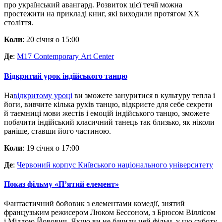
про український авангард. Розвиток цієї течії можна
простежити на прикладі книг, які виходили протягом ХХ
століття.
Коли
: 20 січня о 15:00
Де
:
M17 Contemporary Art Center
Відкритий урок індійського танцю
На
відкритому уроці
ви зможете зануритися в культуру тепла і
йоги, вивчите кілька рухів танцю, відкриєте для себе секрети
й таємниці мови жестів і емоцій індійського танцю, зможете
побачити індійський класичний танець так близько, як ніколи
раніше, ставши його частиною.
Коли
: 19 січня о 17:00
Де
:
Червоний корпус Київського національного університету
Показ фільму «П’ятий елемент»
Фантастичний бойовик з елементами комедії, знятий
французьким режисером Люком Бессоном, з Брюсом Віллісом
і Міллою Йовович. Якщо ви не бачили цей фільм, у цю суботу