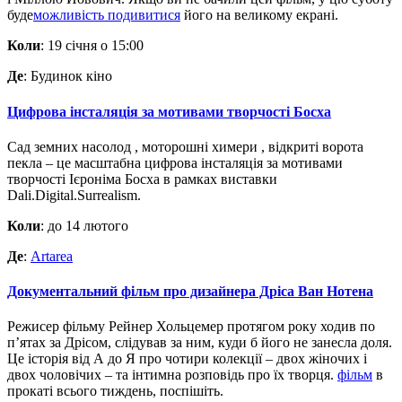
буде
можливість подивитися
його на великому екрані.
Коли
: 19 січня о 15:00
Де
: Будинок кіно
Цифрова інсталяція за мотивами творчості Босха
Сад
земних насолод
,
моторошні
химери
,
відкриті
ворота
пекла – це масштабна
цифрова інсталяція
за мотивами
творчості
Ієроніма Босха в рамках виставки
Dali.Digital.Surrealism.
Коли
: до 14 лютого
Де
:
Artarea
Документальний фільм про дизайнера Дріса Ван Нотена
Режисер фільму Рейнер Хольцемер протягом року ходив по
п’ятах за Дрісом, слідував за ним, куди б його не занесла доля.
Це історія від А до Я про чотири колекції – двох жіночих і
двох чоловічих – та інтимна розповідь про їх творця.
фільм
в
прокаті всього тиждень, поспішіть.