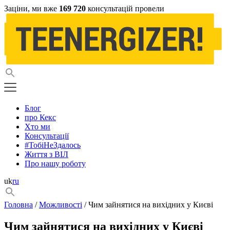
Заціни, ми вже
169 720
консультацій провели
Блог
про Кекс
Хто ми
Консультації
#ТобіНеЗдалось
Життя з ВІЛ
Про нашу роботу
uk
ru
Головна
/
Можливості
/ Чим зайнятися на вихідних у Києві
Чим зайнятися на вихідних у Києві