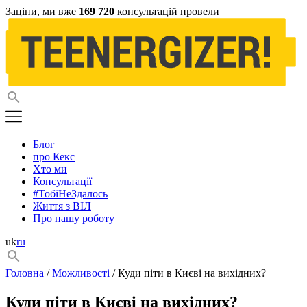
Заціни, ми вже
169 720
консультацій провели
Блог
про Кекс
Хто ми
Консультації
#ТобіНеЗдалось
Життя з ВІЛ
Про нашу роботу
uk
ru
Головна
/
Можливості
/ Куди піти в Києві на вихідних?
Куди піти в Києві на вихідних?