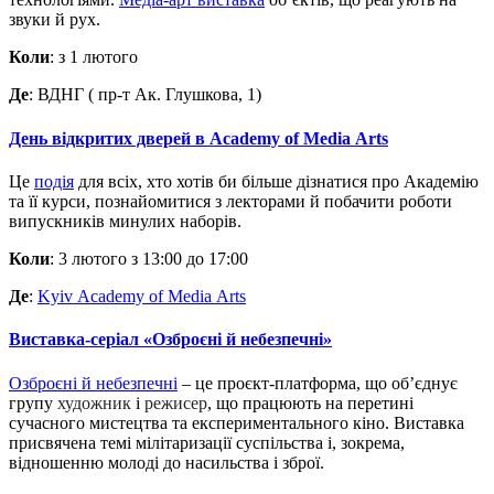
звуки й рух.
Коли
: з 1 лютого
Де
:
ВДНГ (
пр-т Ак. Глушкова, 1)
День відкритих дверей в Academy of Media Arts
Це
подія
для всіх, хто хотів би більше дізнатися про Академію
та її курси, познайомитися з лекторами й побачити роботи
випускників минулих наборів.
Коли
: 3 лютого з 13:00 до 17:00
Де
:
Kyiv Academy of Media Arts
Виставка-серіал «Озброєні й небезпечні»
Озброєні й небезпечні
– це проєкт-платформа, що об’єднує
групу
художник
і
режисер
, що працюють на перетині
сучасного мистецтва та експериментального кіно. Виставка
присвячена темі мілітаризації суспільства і, зокрема,
відношенню молоді до насильства і зброї.