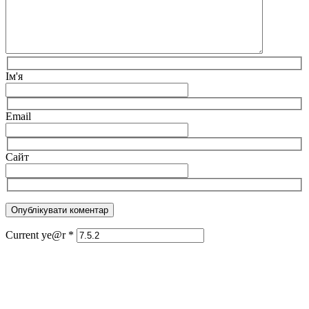
Ім'я
Email
Сайт
Current ye@r
*