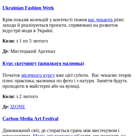
Ukrainian Fashion Week
Крім показів колекцій у контексті тижня
вас чекають
різні
заходи й реалізуються проєкти, спрямовані на розвиток
індустрії моди в Україні.
Коли
: з 1 по 5 лютого
Де
: Мистецький Арсенал
Курс скетчингу (швидкого малюнка)
Початок
місячного курсу
вже цієї суботи. Вас чекаємо теорія
плюс практика, малюнки по фото і з натури. Заняття будуть
проходити в майстерні або на вулиці.
Коли
: з 2 лютого
Де
:
IZONE
Carbon Media Art Festival
Дивовижний світ, де стирається грань між мистецтвом і
технологіями.
Медіа-арт виставка
об’єктів, що реагують на