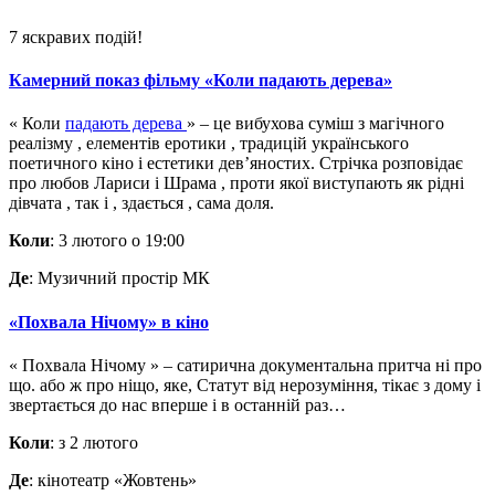
7 яскравих подій!
Камерний показ фільму «Коли падають дерева»
«
Коли
падають дерева
» – це
вибухова
суміш з
магічного
реалізму
,
елементів
еротики
, традицій
українського
поетичного
кіно
і
естетики
дев’яностих.
Стрічка
розповідає
про любов
Лариси
і
Шрама
,
проти
якої
виступають як
рідні
дівчата
,
так
і
,
здається
,
сама
доля.
Коли
: 3 лютого о 19:00
Де
: Музичний простір МК
«Похвала Нічому» в кіно
«
Похвала Нічому
» –
сатирична
документальна
притча
ні про
що.
або ж
про
ніщо
,
яке
,
Статут
від нерозуміння
,
тікає
з дому
і
звертається
до нас
вперше
і
в останній раз…
Коли
: з 2 лютого
Де
: кінотеатр «Жовтень»