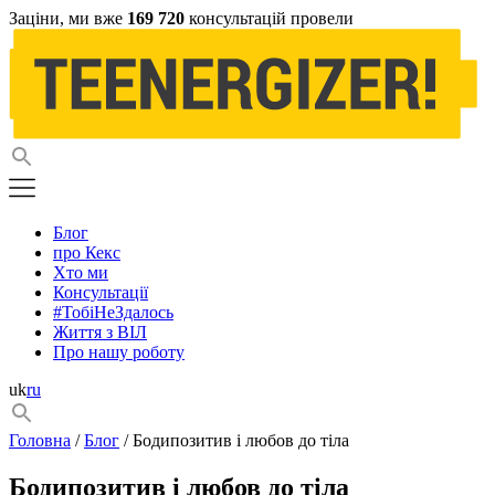
Заціни, ми вже
169 720
консультацій провели
Блог
про Кекс
Хто ми
Консультації
#ТобіНеЗдалось
Життя з ВІЛ
Про нашу роботу
uk
ru
Головна
/
Блог
/ Бодипозитив і любов до тіла
Бодипозитив і любов до тіла