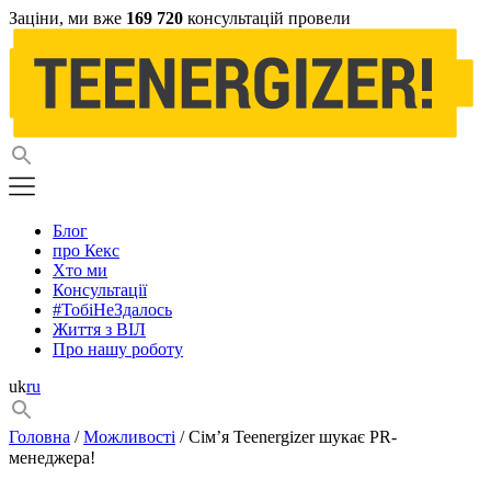
Заціни, ми вже
169 720
консультацій провели
Блог
про Кекс
Хто ми
Консультації
#ТобіНеЗдалось
Життя з ВІЛ
Про нашу роботу
uk
ru
Головна
/
Можливості
/ Сім’я Teenergizer шукає PR-
менеджера! ⠀⠀