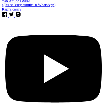
⁨+38 095 831 8542⁩
(Для звʼязку пишіть в WhatsApp)
Карта сайту