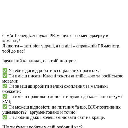
Сім’я Teenergizer шукає PR-менеджера / менеджерку в
команду!
Якщо ти – активіст у душі, а на ділі – справжній PR-монстр,
тобі до нас!
Ідеальний кандидат, ось твій портрет:
У тебе є досвід роботи в соціальних проєктах;
Ти вмієш писати Класні тексти англійською та російською
мовами;
Ти знаєш як зробити великі охоплення за маленькі
бюджети;
Ти вмієш правильно доносити думки до колег «по цеху» і
ЗМІ;
Ти можеш відповісти на питання “а що, ВІЛ-позитивних
ущемляють?” аргументовано й точно;
Ти любиш двіж і хочеш змінювати світ на краще.
Що ти будеш робити у свій робочий час?