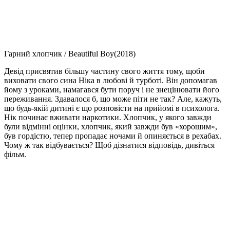
Гарний хлопчик / Beautiful Boy(2018)
Девід присвятив більшу частину свого життя тому, щоби
виховати свого сина Ніка в любові й турботі. Він допомагав
йому з уроками, намагався бути поруч і не знецінювати його
переживання. Здавалося б, що може піти не так? Але, кажуть,
що будь-якій дитині є що розповісти на прийомі в психолога.
Нік починає вживати наркотики. Хлопчик, у якого завжди
були відмінні оцінки, хлопчик, який завжди був «хорошим»,
був гордістю, тепер пропадає ночами й опиняється в рехабах.
Чому ж так відбувається? Щоб дізнатися відповідь, дивіться
фільм.