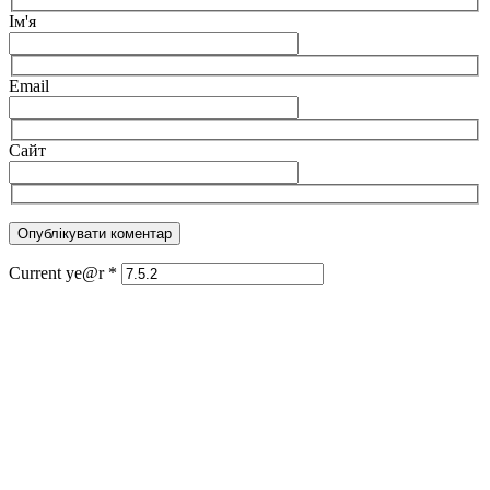
Ім'я
Email
Сайт
Current ye@r
*