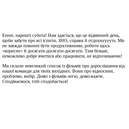
Еееее, нарешті субота! Нам здається, що це відмінний день,
щоби забути про всі іспити, ЗНО, справи й отдохнууууть. Ми
не завжди повинні бути продуктивними, робити щось
«корисне» й досягати-досягати-досягати. Тим більше,
неможливо добре вчитися або працювати, не відпочиваючи!
Ми склали невеликий список із фільмів про дорослішання від
нашої команди для твоїх вихідних. Вони про відносини,
проблеми, вибір. Деякі з фільмів-легкі, деякі-важче.
Сподіваємося, тобі сподобається!