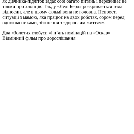
як дівчинка-підліток задає собі багато питань і переживає не
тільки про хлопців. Так, у «Леді Берд» розкривається тема
відносин, але в цьому фільмі вона не головна. Непрості
ситуації з мамою, яка працює на двох роботах, сором перед
однокласниками, зіткнення з «дорослим життям».
Два «Золотих глобуси «і п’ять номінацій на «Оскар».
Відмінний фільм про дорослішання.