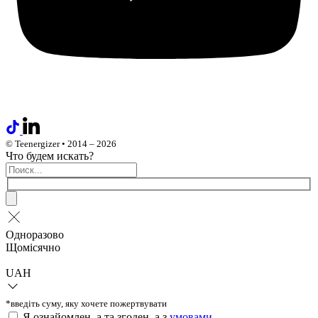
© Teenergizer • 2014 – 2026
Что будем искать?
Одноразово
Щомісячно
UAH
*введіть суму, яку хочете пожертвувати
Я ознайомлен_а та згоден_а з
умовами