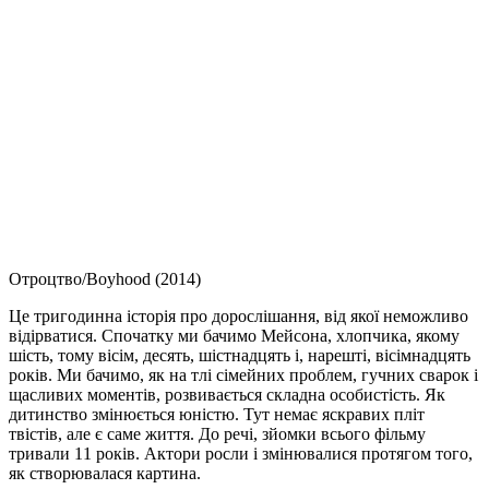
Отроцтво/Boyhood (2014)
Це тригодинна історія про дорослішання, від якої неможливо
відірватися. Спочатку ми бачимо Мейсона, хлопчика, якому
шість, тому вісім, десять, шістнадцять і, нарешті, вісімнадцять
років. Ми бачимо, як на тлі сімейних проблем, гучних сварок і
щасливих моментів, розвивається складна особистість. Як
дитинство змінюється юністю. Тут немає яскравих пліт
твістів, але є саме життя. До речі, зйомки всього фільму
тривали 11 років. Актори росли і змінювалися протягом того,
як створювалася картина.