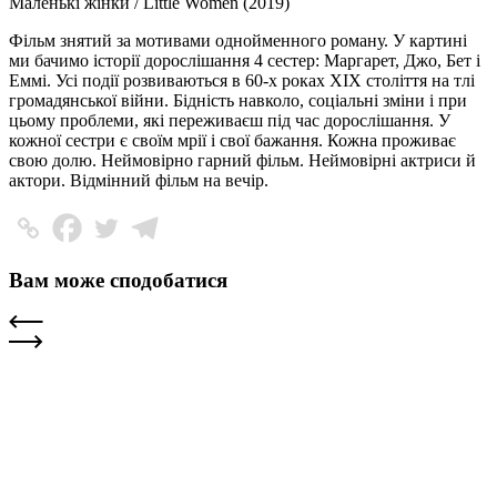
Маленькі жінки / Little Women (2019)
Фільм знятий за мотивами однойменного роману. У картині
ми бачимо історії дорослішання 4 сестер: Маргарет, Джо, Бет і
Еммі. Усі події розвиваються в 60-х роках XIX століття на тлі
громадянської війни. Бідність навколо, соціальні зміни і при
цьому проблеми, які переживаєш під час дорослішання. У
кожної сестри є своїм мрії і свої бажання. Кожна проживає
свою долю. Неймовірно гарний фільм. Неймовірні актриси й
актори. Відмінний фільм на вечір.
Вам може сподобатися