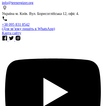
info@teenergizer.org
Україна м. Київ. Вул. Борисоглібська 12, офіс 4.
⁨+38 095 831 8542⁩
(Для звʼязку пишіть в WhatsApp)
Карта сайту