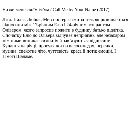
Назви мене своїм ім’ям / Call Me by Your Name (2017)
Літо. Італія. Любов. Ми спостерігаємо за тим, як розвиваються
відносини між 17-річним Еліо і 24-річним аспірантом
Олівером, якого запросив пожити в будинку батько підлітка.
Спочатку Еліо до Олівера відчуває неприязнь, але незабаром
між ними виникає симпатія й зав’язуються відносини.
Купання на річці, прогулянки на велосипедах, персики,
музика, спекотне літо, чуттєвість, краса й потік емоцій. І
Тімоті Шаламе.