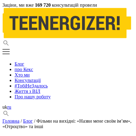
Заціни, ми вже
169 720
консультацій провели
Блог
про Кекс
Хто ми
Консультації
#ТобіНеЗдалось
Життя з ВІЛ
Про нашу роботу
uk
ru
Головна
/
Блог
/ Фільми на вихідні: «Назви мене своїм ім’ям»,
«Отроцтво» та інші