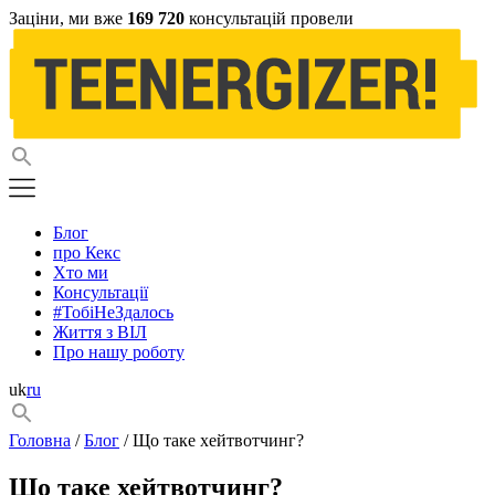
Заціни, ми вже
169 720
консультацій провели
Блог
про Кекс
Хто ми
Консультації
#ТобіНеЗдалось
Життя з ВІЛ
Про нашу роботу
uk
ru
Головна
/
Блог
/ Що таке хейтвотчинг?
Що таке хейтвотчинг?