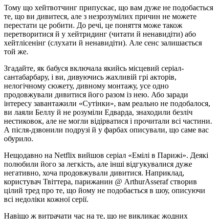
Тому що хейтвотчинг припускає, що вам дуже не подобається
те, що ви дивитеся, але з незрозумілих причин не можете
перестати це робити. До речі, це поняття може також
перетворитися й у хейтридинг (читати й ненавидіти) або
хейтлісенінг (слухати й ненавидіти). Але сенс залишається
той же.
Згадайте, як бабуся включала якийсь місцевий серіал-
сантабарбару, і ви, дивуючись жахливій грі акторів,
нелогічному сюжету, дивному монтажу, усе одно
продовжували дивитися його разом із нею. Або заради
інтересу завантажили «Сутінки», вам реально не подобалося,
ви лаяли Беллу й не розуміли Едварда, знаходили безліч
нестиковок, але не могли відірватися і прочитали всі частини.
А після-дзвонили подрузі й у фарбах описували, що саме вас
обурило.
Нещодавно на Netflix вийшов серіал «Емілі в Парижі». Деякі
полюбили його за легкість, але інші відгукувалися дуже
негативно, хоча продовжували дивитися. Наприклад,
користувач Твіттера, парижанин @ ArthurAsseraf створив
цілий тред про те, що йому не подобається в шоу, описуючи
всі недоліки кожної серії.
Навіщо ж витрачати час на те, що не викликає жодних