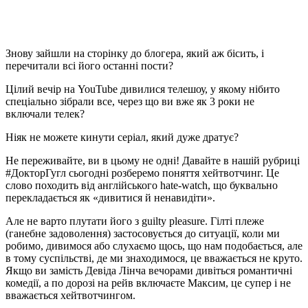
Знову зайшли на сторінку до блогера, який аж бісить, і
перечитали всі його останні пости?
Цілий вечір на YouTube дивилися телешоу, у якому нібито
спеціально зібрали все, через що ви вже як 3 роки не
включали телек?
Ніяк не можете кинути серіал, який дуже дратує?
Не переживайте, ви в цьому не одні! Давайте в нашій рубриці
#ДокторГугл сьогодні розберемо поняття хейтвотчинг. Це
слово походить від англійського hate-watch, що буквально
перекладається як «дивитися й ненавидіти».
Але не варто плутати його з guilty pleasure. Гілті плеже
(ганебне задоволення) застосовується до ситуації, коли ми
робимо, дивимося або слухаємо щось, що нам подобається, але
в тому суспільстві, де ми знаходимося, це вважається не круто.
Якщо ви замість Девіда Лінча вечорами дивіться романтичні
комедії, а по дорозі на рейв включаєте Максим, це супер і не
вважається хейтвотчингом.