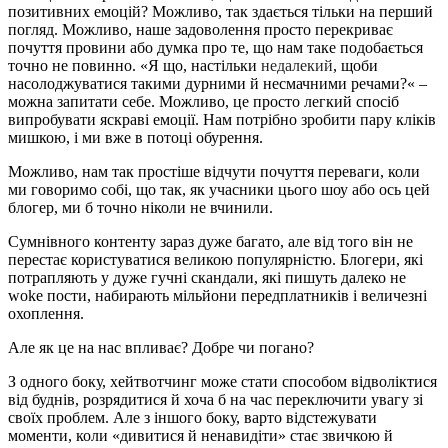
позитивних емоцій? Можливо, так здається тільки на перший
погляд. Можливо, наше задоволення просто перекриває
почуття провини або думка про те, що нам таке подобається
точно не повинно. «Я що, настільки
недалекий
, щоби
насолоджуватися такими дурними й несмачними речами?« –
можна запитати себе. Можливо, це просто легкий спосіб
випробувати яскраві емоції. Нам потрібно зробити пару кліків
мишкою, і ми вже в потоці обурення.
Можливо, нам так простіше відчути почуття переваги, коли
ми говоримо собі, що так, як учасники цього шоу або ось цей
блогер, ми б точно ніколи не вчинили.
Сумнівного контенту зараз дуже багато, але від того він не
перестає користуватися великою популярністю. Блогери, які
потрапляють у дуже гучні скандали, які пишуть далеко не
woke пости, набирають мільйони передплатників і величезні
охоплення.
Але як це на нас впливає? Добре чи погано?
З одного боку, хейтвотчинг може стати способом відволіктися
від буднів, розрядитися й хоча б на час переключити увагу зі
своїх проблем. Але з іншого боку, варто відстежувати
моменти, коли «дивитися й ненавидіти» стає звичкою й