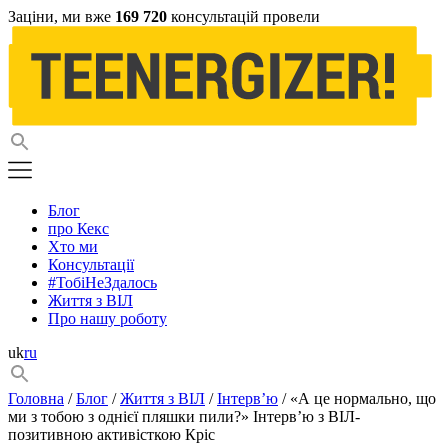
Заціни, ми вже
169 720
консультацій провели
Блог
про Кекс
Хто ми
Консультації
#ТобіНеЗдалось
Життя з ВІЛ
Про нашу роботу
uk
ru
Головна
/
Блог
/
Життя з ВІЛ
/
Інтерв’ю
/ «А це нормально, що
ми з тобою з однієї пляшки пили?» Інтерв’ю з ВІЛ-
позитивною активісткою Кріс