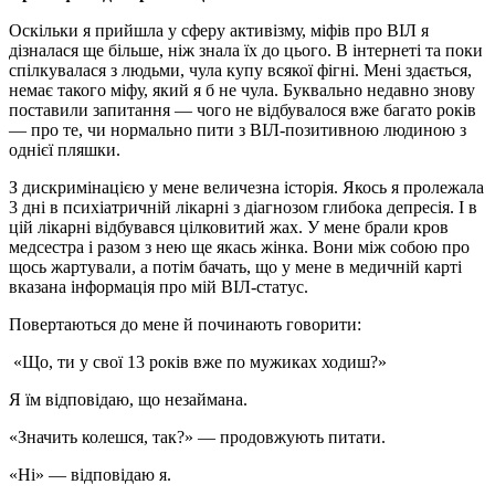
Оскільки я прийшла у сферу активізму, міфів про ВІЛ я
дізналася ще більше, ніж знала їх до цього. В інтернеті та поки
спілкувалася з людьми, чула купу всякої фігні. Мені здається,
немає такого міфу, який я б не чула. Буквально недавно знову
поставили запитання
—
чого не відбувалося вже багато років
—
про те, чи нормально пити з ВІЛ-позитивною людиною з
однієї пляшки.
З дискримінацією у мене величезна історія. Якось я пролежала
3 дні в психіатричній лікарні з діагнозом глибока депресія. І в
цій лікарні відбувався цілковитий жах. У мене брали кров
медсестра і разом з нею ще якась жінка. Вони між собою про
щось жартували, а потім бачать, що у мене в медичній карті
вказана інформація про мій ВІЛ-статус.
Повертаються до мене й починають говорити:
«Що, ти у свої 13 років вже по мужиках ходиш?»
Я їм відповідаю, що незаймана.
«Значить колешся, так?»
—
продовжують питати.
«Ні»
—
відповідаю я.