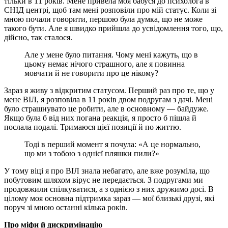
тільки в 11 років. Мене привела моя бабуся до психолога в
СНІД центрі, щоб там мені розповіли про мій статус. Коли зі
мною почали говорити, першою була думка, що не може
такого бути. Але я швидко прийшла до усвідомлення того, що,
дійсно, так сталося.
Але у мене було питання. Чому мені кажуть, що в
цьому немає нічого страшного, але я повинна
мовчати й не говорити про це нікому?
Зараз я живу з відкритим статусом. Перший раз про те, що у
мене ВІЛ, я розповіла в 11 років двом подругам з дачі. Мені
було страшнувато це робити, але в основному
—
байдуже.
Якщо була б від них погана реакція, я просто б пішла й
послала подалі. Тримаюся цієї позиції й по життю.
Тоді в перший момент я почула: «А це нормально,
що ми з тобою з однієї пляшки пили?»
У тому віці я про ВІЛ знала небагато, але вже розуміла, що
побутовим шляхом вірус не передається. З подругами ми
продовжили спілкуватися, а з однією з них дружимо досі. В
цілому моя основна підтримка зараз
—
мої близькі друзі, які
поруч зі мною останні кілька років.
Про міфи й дискримінацію