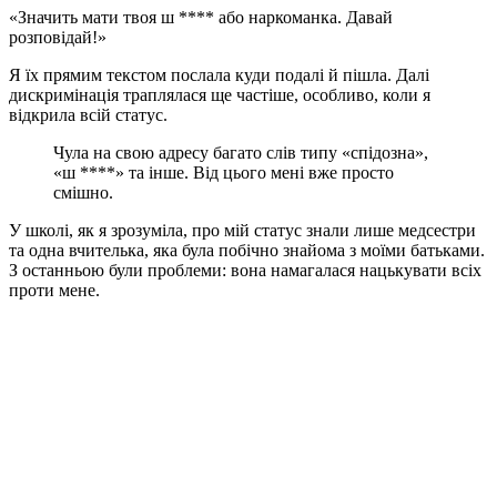
«Значить мати твоя ш **** або наркоманка. Давай
розповідай!»
Я їх прямим текстом послала куди подалі й пішла. Далі
дискримінація траплялася ще частіше, особливо, коли я
відкрила всій статус.
Чула на свою адресу багато слів типу «спідозна»,
«ш ****» та інше. Від цього мені вже просто
смішно.
У школі, як я зрозуміла, про мій статус знали лише медсестри
та одна вчителька, яка була побічно знайома з моїми батьками.
З останньою були проблеми: вона намагалася нацькувати всіх
проти мене.