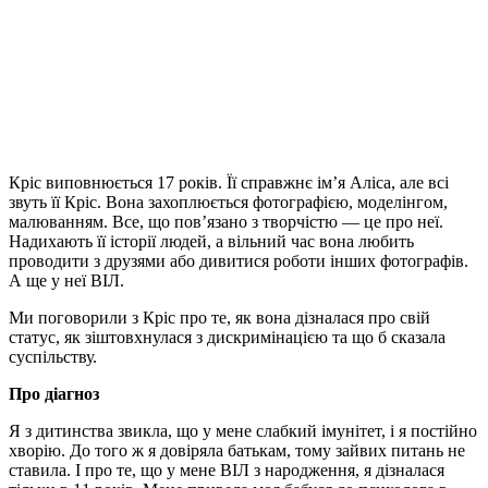
Кріс виповнюється 17 років. Її справжнє ім’я Аліса, але всі
звуть її Кріс. Вона захоплюється фотографією, моделінгом,
малюванням. Все, що пов’язано з творчістю
—
це про неї.
Надихають її історії людей, а вільний час вона любить
проводити з друзями або дивитися роботи інших фотографів.
А ще у неї ВІЛ.
Ми поговорили з Кріс про те, як вона дізналася про свій
статус, як зіштовхнулася з дискримінацією та що б сказала
суспільству.
Про діагноз
Я з дитинства звикла, що у мене слабкий імунітет, і я постійно
хворію. До того ж я довіряла батькам, тому зайвих питань не
ставила. І про те, що у мене ВІЛ з народження, я дізналася