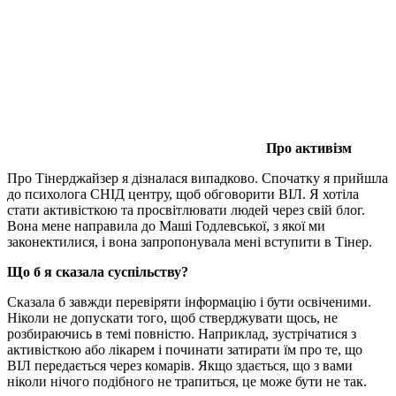
Про активізм
Про Тінерджайзер я дізналася випадково. Спочатку я прийшла
до психолога СНІД центру, щоб обговорити ВІЛ. Я хотіла
стати активісткою та просвітлювати людей через свій блог.
Вона мене направила до Маші Годлевської, з якої ми
законектилися, і вона запропонувала мені вступити в Тінер.
Що б я сказала суспільству?
Сказала б завжди перевіряти інформацію і бути освіченими.
Ніколи не допускати того, щоб стверджувати щось, не
розбираючись в темі повністю. Наприклад, зустрічатися з
активісткою або лікарем і починати затирати їм про те, що
ВІЛ передається через комарів. Якщо здається, що з вами
ніколи нічого подібного не трапиться, це може бути не так.