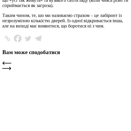
що «усі так живуть» та вузького світогляду (коли чиясь різні ти
сприймається як загроза).
Таким чином, те, шо ми називаємо страхом – це лабіринт із
незрозумілою кількістю дверей. Із одної відкривається інша,
але на виході має виявитися, що боротися ні з чим.
Вам може сподобатися