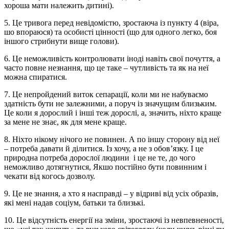
хороша мати належить дитині).
5. Це тривога перед невідомістю, зростаюча із пункту 4 (віра,
шо впораюся) та особисті цінності (що для одного легко, боя
іншого стрибнути вище голови).
6. Це неможливість контролювати іноді навіть свої почуття, а
часто повне незнання, що це таке – чутливість та як на неї
можна спиратися.
7. Це непройдений виток сепарації, коли ми не набуваємо
здатність бути не залежними, а поруч із значущим близьким.
Це коли я дорослий і інші теж дорослі, а, значить, ніхто краще
за мене не знає, як для мене краще.
8. Ніхто нікому нічого не повинен. А по іншу сторону від неї
– потреба давати й ділитися. Із хочу, а не з обов’язку. І це
природна потреба дорослої людини
і це не те, до чого
неможливо дотягнутися, Якшо постійно бути повинним і
чекати від когось дозволу.
9. Це не знання, а хто я насправді – у відриві від усіх образів,
які мені надав соціум, батьки та близькі.
10. Це відсутність енергії на зміни, зростаючі із невпевненості,