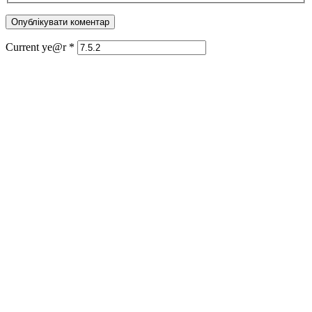
Current ye@r
*