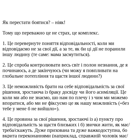
Як перестати боятися? – ніяк!
Тому що переважно це не страх, це комплекс.
1. Це перевернуте поняття відповідальності, коли ми
відповідаємо не за свої дії, а за те, як би ці дії не поранили
іншу людину (те саме: мама засмутиться).
2. Це спроба контролювати весь світ і полон незнання, де я
починаюсь, а де закінчуюсь (чи можу я повпливати на
глобальне потепління та щастя іншої людини?)
3. Це неможливість брати на себе відповідальність за свої
рішення, зростаюча із браку досвіду чи його асиміляції. Це
коли ми або не знаємо, шо нам по плечу і з чим ми можемо
впоратися, або ми не фіксуємо це як нашу можливість («без
тебе у мене б не вийшло»).
4. Це провина за свої рішення, зростаючі із а) пункту про
відповідальність за щастя близьких і б) звички жити, як має/
треба/скажуть. Дуже прихована та дуже важкодоступна, бо
вкрита переконаннями (наприклад, справжній чоловік має/