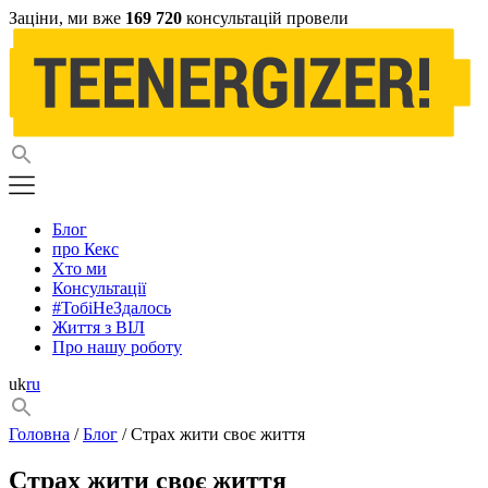
Заціни, ми вже
169 720
консультацій провели
Блог
про Кекс
Хто ми
Консультації
#ТобіНеЗдалось
Життя з ВІЛ
Про нашу роботу
uk
ru
Головна
/
Блог
/ Страх жити своє життя
Страх жити своє життя