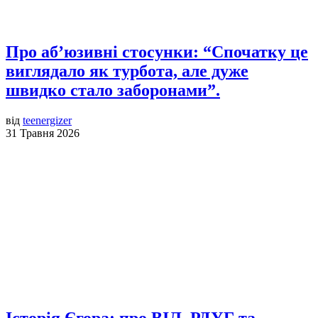
Про аб’юзивні стосунки: “Спочатку це
виглядало як турбота, але дуже
швидко стало заборонами”.
від
teenergizer
31 Травня 2026
Історія Єгора: про ВІЛ, РДУГ та