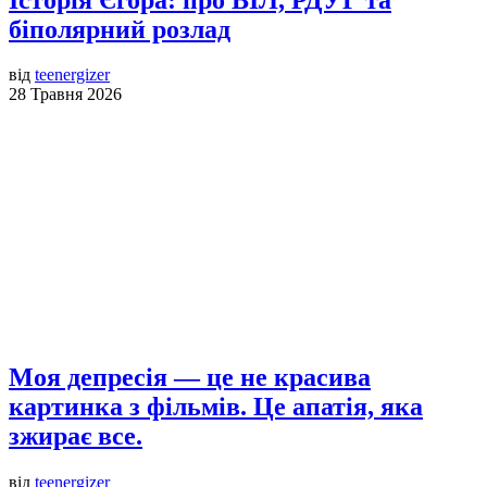
біполярний розлад
від
teenergizer
28 Травня 2026
Моя депресія — це не красива
картинка з фільмів. Це апатія, яка
зжирає все.
від
teenergizer