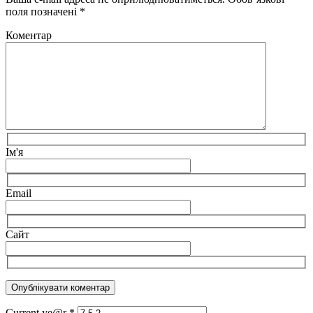
поля позначені
*
Коментар
Ім'я
Email
Сайт
Current ye@r
*