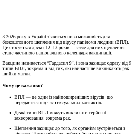
З 2026 року в Україні з’явиться нова можливість для
безкоштовного щеплення від вірусу папіломи людини (ВПЛ).
Це стосується дівчат 12–13 років — саме для них щеплення
стане частиною національного календаря вакцинації.
Вакцина називається “Гардасил 9”, і вона захищає одразу від 9
типів ВПЛ, зокрема й від тих, які найчастіше викликають рак
шийки матки.
Чому це важливо?
ВПЛ — це один із найпоширеніших вірусів, що
передається під час сексуальних контактів.
Деякі типи ВПЛ можуть викликати серйозні
захворювання, зокрема рак.
Щеплення захищає до того, як організм зустрінеться з
вірусом. Тому найкраще робити його ще до початку