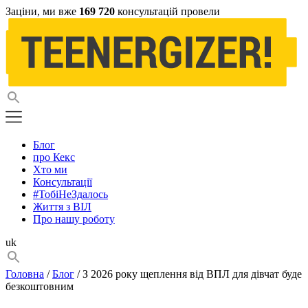
Заціни, ми вже
169 720
консультацій провели
Блог
про Кекс
Хто ми
Консультації
#ТобіНеЗдалось
Життя з ВІЛ
Про нашу роботу
uk
Головна
/
Блог
/ З 2026 року щеплення від ВПЛ для дівчат буде
безкоштовним