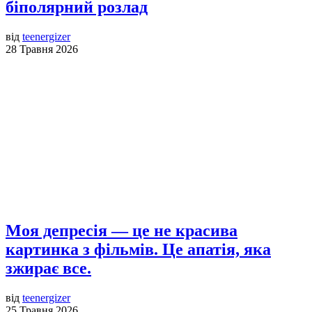
біполярний розлад
від
teenergizer
28 Травня 2026
Моя депресія — це не красива
картинка з фільмів. Це апатія, яка
зжирає все.
від
teenergizer
25 Травня 2026