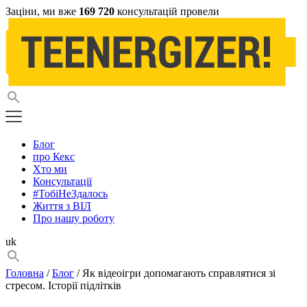
Заціни, ми вже
169 720
консультацій провели
Блог
про Кекс
Хто ми
Консультації
#ТобіНеЗдалось
Життя з ВІЛ
Про нашу роботу
uk
Головна
/
Блог
/ Як відеоігри допомагають справлятися зі
стресом. Історії підлітків