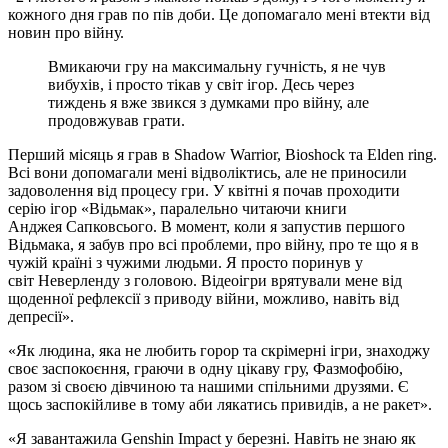
кожного дня грав по пів доби. Це допомагало мені втекти від
новин про війну.
Вмикаючи гру на максимальну гучність, я не чув
вибухів, і просто тікав у світ ігор. Десь через
тиждень я вже звикся з думками про війну, але
продовжував грати.
Перший місяць я грав в Shadow Warrior, Bioshock та Elden ring.
Всі вони допомагали мені відволіктись, але не приносили
задоволення від процесу гри. У квітні я почав проходити
серію ігор «Відьмак», паралельно читаючи книги
Анджея Сапковсього. В момент, коли я запустив першого
Відьмака, я забув про всі проблеми, про війну, про те що я в
чужій країні з чужими людьми. Я просто поринув у
світ Неверленду з головою. Відеоігри врятували мене від
щоденної рефлексії з приводу війни, можливо, навіть від
депресії».
«Як людина, яка не любить горор та скрімерні ігри, знаходжу
своє заспокоєння, граючи в одну цікаву гру, Фазмофобію,
разом зі своєю дівчиною та нашими спільними друзями. Є
щось заспокійливе в тому аби лякатись привидів, а не ракет».
«Я завантажила Genshin Impact у березні. Навіть не знаю як