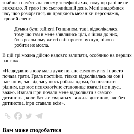
знайшла пам’ять на своєму телефоні ахах, тому що раніше не
виходило. Я граю і по сьогоднішній день. Мені знадобився
час, щоб розібратися, як працюють механіки персонажів,
ігровий сленг.
Думки були зайняті Геншином, так і відволікалася,
тому що там в мене з’являлись цілі, я йшла до них,
бо в реальному житті світ просто рухнув, нічого
робити не могла.
В цій грі можна дійсно надовго залипати, особливо на перших
рангах».
«Нещодавно знову мала дуже погане самопочуття і просто
почала грати. Грала постійно, тільки відволікалась на сон і
навчання, час від часу щось робила вдома, бо пояснити
рідним, що моє психологічне становище взагалі не в дусі,
важко. Взагалі ігри почали мене відволікати з самого
дитинства, коли батьки сваряться і я жила дитиною, але без
дитинства, ігри ставали всім».
Вам може сподобатися