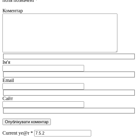
поля позначені
*
Коментар
Ім'я
Email
Сайт
Current ye@r
*