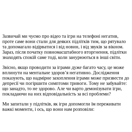
Зазвичай ми чуємо про відео та ігри на телефоні негатив,
проте саме вони стали для деяких підлітків тим, що рятувало
та допомагало відірватися і від новин, і від звуків за вікном.
Зараз, після початку повномасштабного вторгнення, підлітки
знаходять спокій саме тоді, коли занурюються в інші світи.
Звісно, якщо проводити за іграми дуже багато часу, це може
вплинути на ментальне здоров’я негативно. Дослідження
показують, що надмірне захоплення іграми може призвести до
депресії чи погіршити симптоми тривоги. Тому не забувайте:
що занадто, то не здорово. Але чи варто демонізувати ігри,
покладаючи на них відповідальність за всі проблеми?
Ми запитали у підлітків, як ігри допомогли їм переживати
важкі моменти, і ось, що вони нам розповіли: