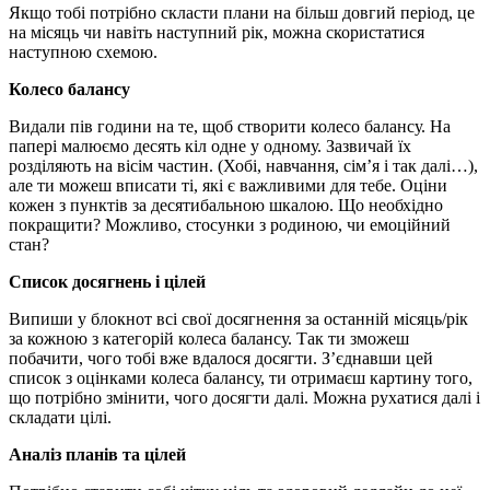
Якщо тобі потрібно скласти плани на більш довгий період, це
на місяць чи навіть наступний рік, можна скористатися
наступною схемою.
Колесо балансу
Видали пів години на те, щоб створити колесо балансу. На
папері малюємо десять кіл одне у одному. Зазвичай їх
розділяють на вісім частин. (Хобі, навчання, сім’я і так далі…),
але ти можеш вписати ті, які є важливими для тебе. Оціни
кожен з пунктів за десятибальною шкалою. Що необхідно
покращити? Можливо, стосунки з родиною, чи емоційний
стан?
Список досягнень і цілей
Випиши у блокнот всі свої досягнення за останній місяць/рік
за кожною з категорій колеса балансу. Так ти зможеш
побачити, чого тобі вже вдалося досягти. З’єднавши цей
список з оцінками колеса балансу, ти отримаєш картину того,
що потрібно змінити, чого досягти далі. Можна рухатися далі і
складати цілі.
Аналіз планів та цілей