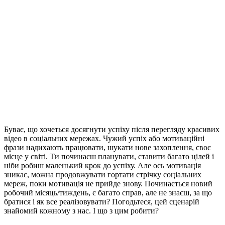
Буває, що хочеться досягнути успіху після перегляду красивих
відео в соціальних мережах. Чужий успіх або мотиваційні
фрази надихають працювати, шукати нове захоплення, своє
місце у світі. Ти починаєш планувати, ставити багато цілей і
ніби робиш маленький крок до успіху. Але ось мотивація
зникає, можна продовжувати гортати стрічку соціальних
мереж, поки мотивація не прийде знову. Починається новий
робочий місяць/тиждень, є багато справ, але не знаєш, за що
братися і як все реалізовувати? Погодьтеся, цей сценарій
знайомий кожному з нас. І що з цим робити?