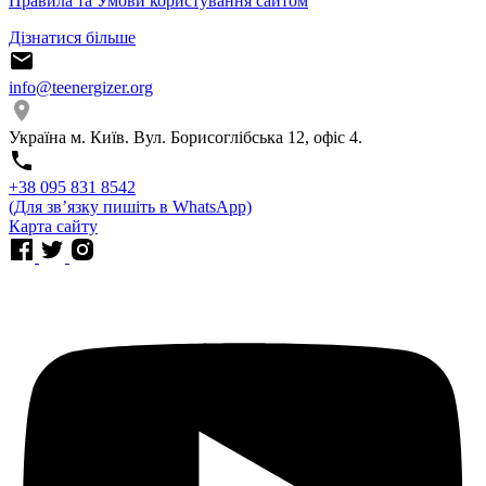
Правила та Умови користування сайтом
Дізнатися більше
info@teenergizer.org
Україна м. Київ. Вул. Борисоглібська 12, офіс 4.
⁨+38 095 831 8542⁩
(Для звʼязку пишіть в WhatsApp)
Карта сайту