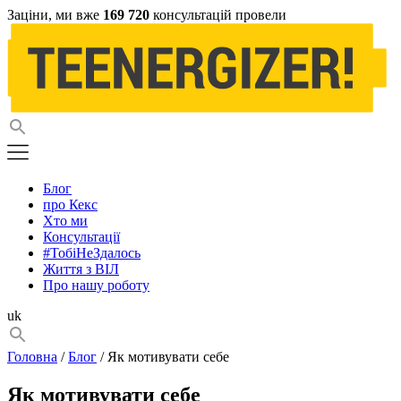
Заціни, ми вже
169 720
консультацій провели
Блог
про Кекс
Хто ми
Консультації
#ТобіНеЗдалось
Життя з ВІЛ
Про нашу роботу
uk
Головна
/
Блог
/ Як мотивувати себе
Як мотивувати себе