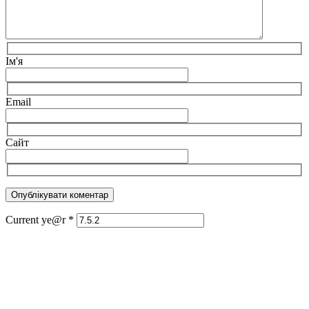
Ім'я
Email
Сайт
Current ye@r
*