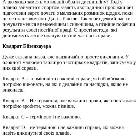
А що якщо замість мотивації обрати дисципліну? Тоді у
планах займатися спортом замість двогодинної пробіжки без
підготовки варто почати з маленьких розминок щодня, поки
це не стане звичкою. Далі – більше. Так через деякий час ти
почуватимешся впевненішим і сильнішим, а пізніше побачиш
результати своєї постійної праці. Є прості методи, які
допоможуть легше планувати свій час і всі справи.
Квадрат Ейзенхауера
Дуже складна назва, але надзвичайно просте виконання. У
блокноті малюємо таблицю з чотирьох квадратів, записуємо у
них свої справи.
Квадрат А – термінові та важливі справи, які обов’язково
потрібно виконати, на які є дедлайни та наслідки, якщо не
виконаєш.
Квадрат В – Не термінові, але важливі справи, які обов’язково
потрібно зробити, можна пізніше.
Квадрат С – терміново і не важливо.
Квадрат D – не термінові і не важливі справи, які можна
навіть викинути зі своїх планів.