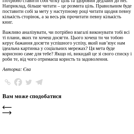
Потрібно ставити собі чітку ціль та здоровий дедлайн до неї.
Наприклад, більше читати – це розмита ціль. Правильним буде
поставити собі за мету у наступному році читати щодня певну
кількість сторінок, а за весь рік прочитати певну кількість
книг.
Важливо аналізувати, чи потрібно взагалі виконувати тобі всі
ті плани, яких ти хочеш досягти. Цього хочеш ти чи тобою
керує бажання досягти успішного успіху, який нав’язує нам
ідеальна картинка у соціальних мережах? Ця мета буде
корисною саме для тебе? Якщо ні, викидай це зі свого списку і
роби те, від чого отримаєш користь та задоволення.
Авторка: Єва
Вам може сподобатися