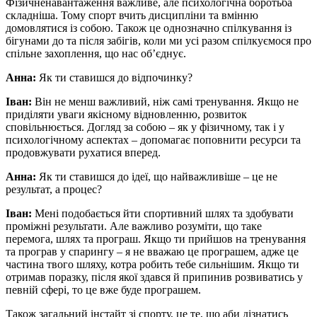
Фізичненавантаження важливе, але психологічна боротьба
складніша. Тому спорт вчить дисципліни та вмінню
домовлятися із собою. Також це однозначно спілкування із
бігунами до та після забігів, коли ми усі разом спілкуємося про
спільне захоплення, що нас об’єднує.
Анна:
Як ти ставишся до відпочинку?
Іван:
Він не менш важливий, ніж самі тренування. Якщо не
приділяти уваги якісному відновленню, розвиток
сповільнюється. Догляд за собою – як у фізичному, так і у
психологічному аспектах – допомагає поповнити ресурси та
продовжувати рухатися вперед.
Анна:
Як ти ставишся до ідеї, що найважливіше – це не
результат, а процес?
Іван:
Мені подобається йти спортивний шлях та здобувати
проміжні результати. Але важливо розуміти, що таке
перемога, шлях та програш. Якщо ти прийшов на тренування
та програв у спарингу – я не вважаю це програшем, адже це
частина твого шляху, котра робить тебе сильнішим. Якщо ти
отримав поразку, після якої здався й припинив розвиватись у
певній сфері, то це вже буде програшем.
Також загальний інстайт зі спорту, це те, що аби дізнатись