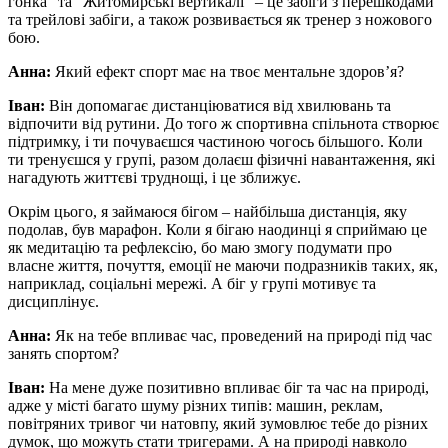
гонка” та “Житомирські вертикалі” – це забіги з перешкодами
та трейлові забіги, а також розвивається як тренер з ножового
бою.
Анна:
Який ефект спорт має на твоє ментальне здоров’я?
Іван:
Він допомагає дистанціюватися від хвилювань та
відпочити від рутини. До того ж спортивна спільнота створює
підтримку, і ти почуваєшся частиною чогось більшого. Коли
ти тренуєшся у групі, разом долаєш фізичні навантаження, які
нагадують життєві труднощі, і це зближує.
Окрім цього, я займаюся бігом – найбільша дистанція, яку
подолав, був марафон. Коли я бігаю наодинці я сприймаю це
як медитацію та рефлексію, бо маю змогу подумати про
власне життя, почуття, емоції не маючи подразників таких, як,
наприклад, соціальні мережі. А біг у групі мотивує та
дисциплінує.
Анна:
Як на тебе впливає час, проведений на природі під час
занять спортом?
Іван:
На мене дуже позитивно впливає біг та час на природі,
адже у місті багато шуму різних типів: машин, реклам,
повітряних тривог чи натовпу, який зумовлює тебе до різних
думок, що можуть стати тригерами. А на природі навколо