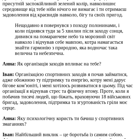
присутній заспокійливий зелений колір, навколишнє
середовище від тебе ніби нічого не вимагає і ти отримаєш
задоволення від краєвидів навколо, бігу та своїх пригод.
Нещодавно я повернувся з походу полонинами, і
коли піднявся туди за 5 хвилин після заходу сонця,
дивився на помаранчеве небо та морозний світ
навколо і відчував себе мавпою, котра намагається
знайти гармонію з природою, яка водночас така
велична та небезпечна.
Анна:
Як організація заходів впливає на тебе?
Іван:
Організацією спортивних заходів я почав займатися,
адже обожнюю ту підтримку та енергію, котру мені дарує
бігове комʼюніті, і мені хотілось розвиватися в цьому. Під час
організації я відчував стрес та фізичну втому. Проте, коли я
побачив тисячі людей, що біжать, враховуючи 18 військових
бригад, задоволення, підтримка та згуртованість гріли моє
серце.
Анна:
Яку психологічну користь ти бачиш у спортивних
змаганнях?
Іван:
Найбільший виклик – це боротьба із самим собою.