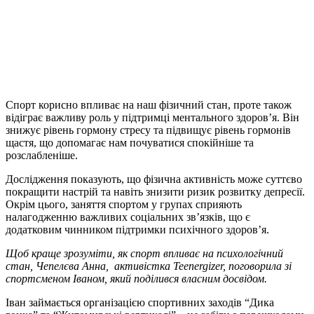
Спорт корисно впливає на наш фізичний стан, проте також
відіграє важливу роль у підтримці ментального здоров’я. Він
знижує рівень гормону стресу та підвищує рівень гормонів
щастя, що допомагає нам почуватися спокійніше та
розслабленіше.
Дослідження показують, що фізична активність може суттєво
покращити настрій та навіть знизити ризик розвитку депресії.
Окрім цього, заняття спортом у групах сприяють
налагодженню важливих соціальних зв’язків, що є
додатковим чинником підтримки психічного здоров’я.
Щоб краще зрозуміти, як спорт впливає на психологічний
стан, Чепелєва Анна,
активістка Teenergizer, поговорила зі
спортсменом Іваном, який поділився власним досвідом.
Іван
займається організацією спортивних заходів “Дика