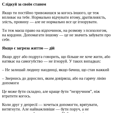
Слідкуй за своїм станом
Якщо ти постійно тривожишся за когось іншого, це теж
впливає на тебе. Нормально відчувати втому, дратівливість,
злість, провину — але не нормально все це ігнорувати.
Ти теж маєш право на відпочинок, на розмову з психологом,
на кордони. Допомагати іншому — це не значить забувати про
себе.
Якщо є загроза життю — дій
Якщо друг або подруга говорить, що більше не хоче жити, або
натякає на самогубство — не ігноруй. У таких випадках:
– Не залишай людину наодинці, якщо бачиш, що стан важкий
– Звернись до дорослих, яким довіряєш, або на гарячу лінію
допомоги
Це може бути складно, але краще бути “незручним”, ніж
втратити когось.
Коли друг у депресії — хочеться допомогти, врятувати,
витягнути. Але найважливіше — бути поруч, а не