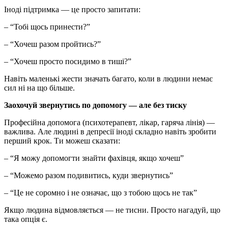
Іноді підтримка — це просто запитати:
– “Тобі щось принести?”
– “Хочеш разом пройтись?”
– “Хочеш просто посидимо в тиші?”
Навіть маленькі жести значать багато, коли в людини немає
сил ні на що більше.
Заохочуй звернутись по допомогу — але без тиску
Професійна допомога (психотерапевт, лікар, гаряча лінія) —
важлива. Але людині в депресії іноді складно навіть зробити
перший крок. Ти можеш сказати:
– “Я можу допомогти знайти фахівця, якщо хочеш”
– “Можемо разом подивитись, куди звернутись”
– “Це не соромно і не означає, що з тобою щось не так”
Якщо людина відмовляється — не тисни. Просто нагадуй, що
така опція є.