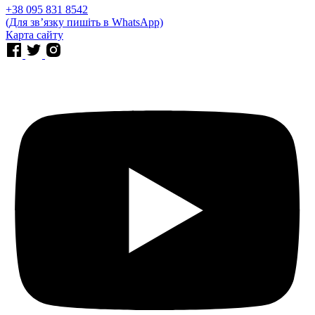
⁨+38 095 831 8542⁩
(Для звʼязку пишіть в WhatsApp)
Карта сайту