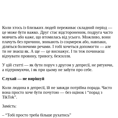
Коли хтось із близьких людей переживає складний період —
це може бути важко. Друг стає відстороненим, подруга часто
мовчить або каже, що втомилась від усього. Можливо, вони
плачуть без причини, зникають із соцмереж або, навпаки,
діляться болючими речами. І тобі хочеться допомогти — але
ти не знаєш як. А ще — це виснажує. І ти теж починаєш
відчувати провину, тривогу, безсилля.
У цій статті — як бути поруч з другом у депресії, не рятуючи,
а підтримуючи, і як при цьому не забути про себе.
Слухай — не вирішуй
Коли людина в депресії, їй не завжди потрібна порада. Часто
вона просто хоче бути почутою — без оцінок і “порад з
TikTok”.
Замість:
– “Тобі просто треба більше рухатись”