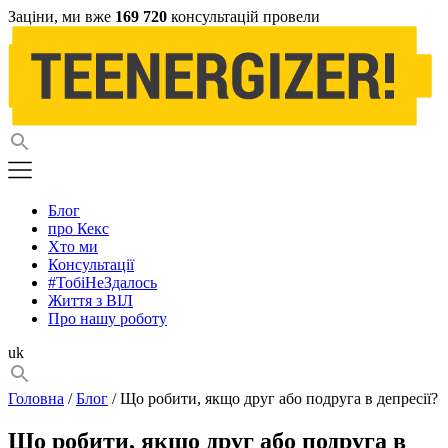
Заціни, ми вже
169 720
консультацій провели
Блог
про Кекс
Хто ми
Консультації
#ТобіНеЗдалось
Життя з ВІЛ
Про нашу роботу
uk
Головна
/
Блог
/ Що робити, якщо друг або подруга в депресії?
Що робити, якщо друг або подруга в