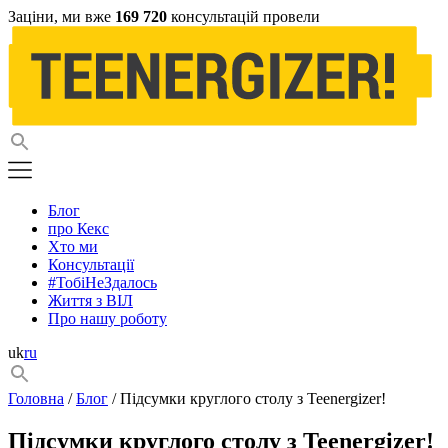
Заціни, ми вже
169 720
консультацій провели
Блог
про Кекс
Хто ми
Консультації
#ТобіНеЗдалось
Життя з ВІЛ
Про нашу роботу
uk
ru
Головна
/
Блог
/ Підсумки круглого столу з Teenergizer!
Підсумки круглого столу з Teenergizer!