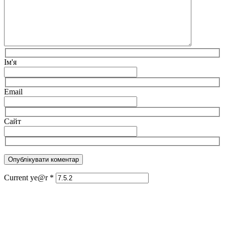
Ім'я
Email
Сайт
Current ye@r
*