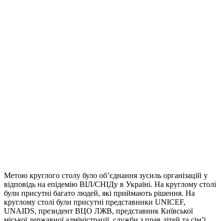
Метою круглого столу було об’єднання зусиль організацій у
відповідь на епідемію ВІЛ/СНІДу в Україні. На круглому столі
були присутні багато людей, які приймають рішення. На
круглому столі були присутні представники UNICEF,
UNAIDS, президент ВЦО ЛЖВ, представник Київської
міської державної адміністрації, служби з прав дітей та сім’ї,