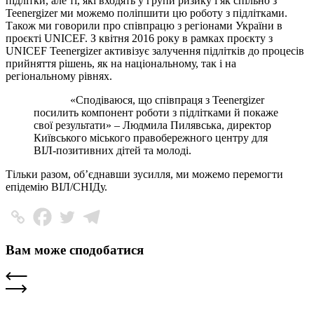
підлітки, але ті, які входять у групи ризику і як спільно з
Teenergizer ми можемо поліпшити цю роботу з підлітками.
Також ми говорили про співпрацю з регіонами України в
проєкті UNICEF. З квітня 2016 року в рамках проєкту з
UNICEF Teenergizer активізує залучення підлітків до процесів
прийняття рішень, як на національному, так і на
регіональному рівнях.
«Сподіваюся, що співпраця з Teenergizer
посилить компонент роботи з підлітками й покаже
свої результати» – Людмила Пилявська, директор
Київського міського правобережного центру для
ВІЛ-позитивних дітей та молоді.
Тільки разом, об’єднавши зусилля, ми можемо перемогти
епідемію ВІЛ/СНІДу.
Вам може сподобатися