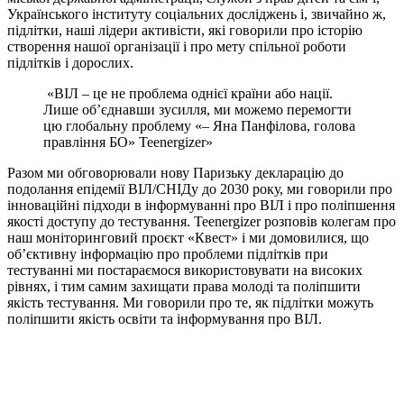
Українського інституту соціальних досліджень і, звичайно ж,
підлітки, наші лідери активісти, які говорили про історію
створення нашої організації і про мету спільної роботи
підлітків і дорослих.
«ВІЛ – це не проблема однієї країни або нації.
Лише об’єднавши зусилля, ми можемо перемогти
цю глобальну проблему «– Яна Панфілова, голова
правління БО» Teenergizer»
Разом ми обговорювали нову Паризьку декларацію до
подолання епідемії ВІЛ/СНІДу до 2030 року, ми говорили про
інноваційні підходи в інформуванні про ВІЛ і про поліпшення
якості доступу до тестування. Teenergizer розповів колегам про
наш моніторинговий проєкт «Квест» і ми домовилися, що
об’єктивну інформацію про проблеми підлітків при
тестуванні ми постараємося використовувати на високих
рівнях, і тим самим захищати права молоді та поліпшити
якість тестування. Ми говорили про те, як підлітки можуть
поліпшити якість освіти та інформування про ВІЛ.