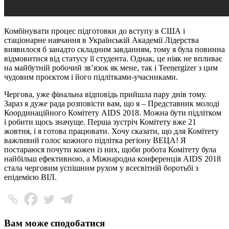
Комбінувати процес підготовки до вступу в США і
стаціонарне навчання в Українській Академії Лідерства
виявилося б занадто складним завданням, тому я була повинна
відмовитися від статусу її студента. Однак, це ніяк не впливає
на майбутній робочий зв’язок як мене, так і Teenergizer з цим
чудовим проєктом і його підлітками-учасниками.
Чергова, уже фінальна відповідь прийшла пару днів тому.
Зараз я дуже рада розповісти вам, що я – Представник молоді
Координаційного Комітету AIDS 2018. Можна бути підлітком
і робити щось значуще. Перша зустріч Комітету вже 21
жовтня, і я готова працювати. Хочу сказати, що для Комітету
важливий голос кожного підлітка регіону ВЕЦА! Я
постараюся почути кожен із них, щоби робота Комітету була
найбільш ефективною, а Міжнародна конференція AIDS 2018
стала черговим успішним рухом у всесвітній боротьбі з
епідемією ВІЛ.
Вам може сподобатися