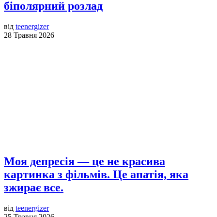
біполярний розлад
від
teenergizer
28 Травня 2026
Моя депресія — це не красива
картинка з фільмів. Це апатія, яка
зжирає все.
від
teenergizer
25 Травня 2026