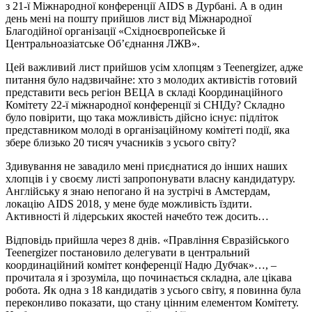
з 21-ї Міжнародної конференції AIDS в Дурбані. А в один
день мені на пошту прийшов лист від Міжнародної
Благодійної організації «Східноєвропейське й
Центральноазіатське Об’єднання ЛЖВ».
Цей важливий лист прийшов усім хлопцям з Teenergizer, адже
питання було надзвичайне: хто з молодих активістів готовий
представити весь регіон ВЕЦА в складі Координаційного
Комітету 22-ї міжнародної конференції зі СНІДу? Складно
було повірити, що така можливість дійсно існує: підліток
представником молоді в організаційному комітеті події, яка
збере близько 20 тисяч учасників з усього світу?
Здивування не завадило мені приєднатися до інших наших
хлопців і у своєму листі запропонувати власну кандидатуру.
Англійську я знаю непогано й на зустрічі в Амстердам,
локацію AIDS 2018, у мене буде можливість їздити.
Активності й лідерських якостей начебто теж досить…
Відповідь прийшла через 8 днів. «Правління Євразійського
Teenergizer постановило делегувати в центральний
координаційний комітет конференції Надю Дубчак»…, –
прочитала я і зрозуміла, що починається складна, але цікава
робота. Як одна з 18 кандидатів з усього світу, я повинна була
переконливо показати, що стану цінним елементом Комітету.