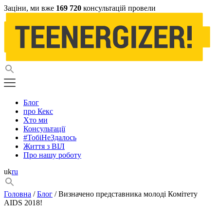
Заціни, ми вже
169 720
консультацій провели
Блог
про Кекс
Хто ми
Консультації
#ТобіНеЗдалось
Життя з ВІЛ
Про нашу роботу
uk
ru
Головна
/
Блог
/ Визначено представника молоді Комітету
AIDS 2018!