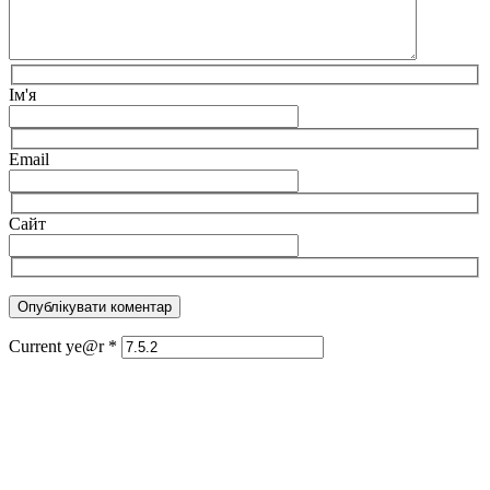
Ім'я
Email
Сайт
Current ye@r
*