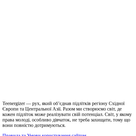
Teenergizer — рух, який об’єднав підлітків регіону Східної
Європи та Центральної Азії. Разом ми створюємо світ, де
кожен підліток може реалізувати свій потенціал. Світ, у якому
права молоді, особливо дівчаток, не треба захищати, тому що
вони повністю дотримуються.
Правила та Умови користування сайтом