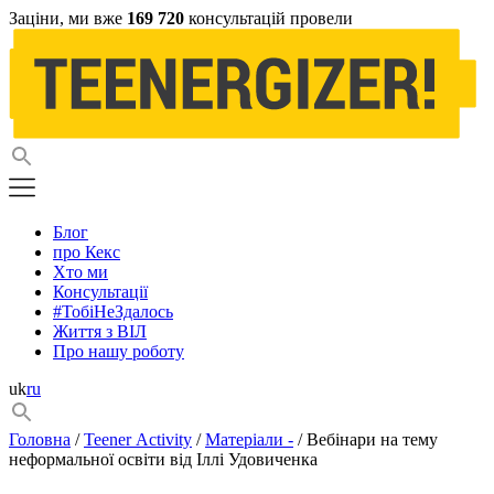
Заціни, ми вже
169 720
консультацій провели
Блог
про Кекс
Хто ми
Консультації
#ТобіНеЗдалось
Життя з ВІЛ
Про нашу роботу
uk
ru
Головна
/
Teener Activity
/
Матеріали -
/ Вебінари на тему
неформальної освіти від Іллі Удовиченка