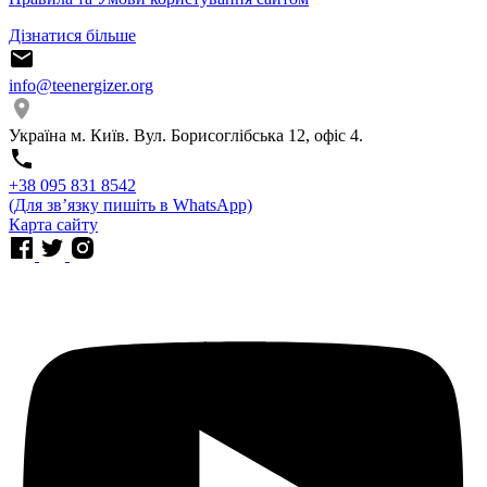
Дізнатися більше
info@teenergizer.org
Україна м. Київ. Вул. Борисоглібська 12, офіс 4.
⁨+38 095 831 8542⁩
(Для звʼязку пишіть в WhatsApp)
Карта сайту