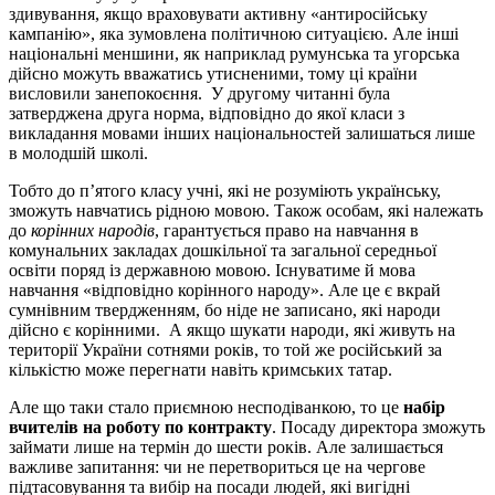
здивування, якщо враховувати активну «антиросійську
кампанію», яка зумовлена політичною ситуацією. Але інші
національні меншини, як наприклад румунська та угорська
дійсно можуть вважатись утисненими, тому ці країни
висловили занепокоєння. У другому читанні була
затверджена друга норма, відповідно до якої класи з
викладання мовами інших національностей залишаться лише
в молодшій школі.
Тобто до п’ятого класу учні, які не розуміють українську,
зможуть навчатись рідною мовою. Також особам, які належать
до
корінних народів
, гарантується право на навчання в
комунальних закладах дошкільної та загальної середньої
освіти поряд із державною мовою. Існуватиме й мова
навчання «відповідно корінного народу». Але це є вкрай
сумнівним твердженням, бо ніде не записано, які народи
дійсно є корінними. А якщо шукати народи, які живуть на
території України сотнями років, то той же російський за
кількістю може перегнати навіть кримських татар.
Але що таки стало приємною несподіванкою, то це
набір
вчителів на роботу по контракту
. Посаду директора зможуть
займати лише на термін до шести років. Але залишається
важливе запитання: чи не перетвориться це на чергове
підтасовування та вибір на посади людей, які вигідні