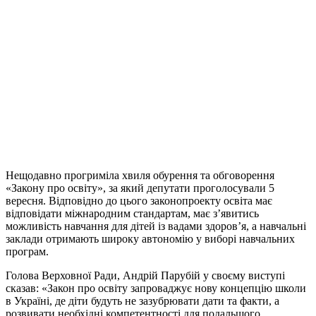
Нещодавно прогриміла хвиля обурення та обговорення
«Закону про освіту», за який депутати проголосували 5
вересня.
Відповідно до цього законопроекту освіта має
відповідати міжнародним стандартам, має з’явитись
можливість навчання для дітей із вадами здоров’я, а навчальні
заклади отримають широку автономію у виборі навчальних
програм.
Голова Верховної Ради, Андрій Парубій у своєму виступі
сказав: «Закон про освіту запроваджує нову концепцію школи
в Україні, де діти будуть не зазубрювати дати та факти, а
розвивати необхідні компетентності для подальшого