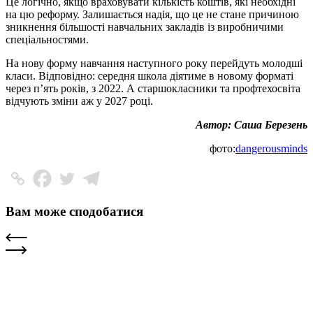
Це логічно, якщо враховувати кількість коштів, які необхідні
на цю реформу. Залишається надія, що це не стане причиною
зникнення більшості навчальних закладів із виробничими
спеціальностями.
На нову форму навчання наступного року перейдуть молодші
класи. Відповідно: середня школа діятиме в новому форматі
через п’ять років, з 2022. А старшокласники та профтехосвіта
відчують зміни аж у 2027 році.
Автор: Саша Березень
фото:
dangerousminds
Вам може сподобатися