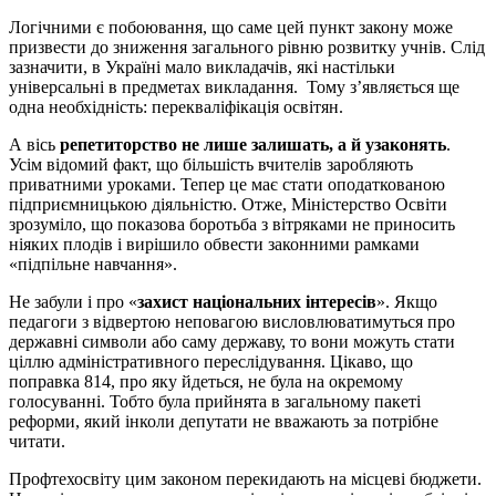
Логічними є побоювання, що саме цей пункт закону може
призвести до зниження загального рівню розвитку учнів. Слід
зазначити, в Україні мало викладачів, які настільки
універсальні в предметах викладання. Тому з’являється ще
одна необхідність: перекваліфікація освітян.
А вісь
репетиторство не лише залишать, а й узаконять
.
Усім відомий факт, що більшість вчителів заробляють
приватними уроками. Тепер це має стати оподаткованою
підприємницькою діяльністю. Отже, Міністерство Освіти
зрозуміло, що показова боротьба з вітряками не приносить
ніяких плодів і вирішило обвести законними рамками
«підпільне навчання».
Не забули і про «
захист національних інтересів
». Якщо
педагоги з відвертою неповагою висловлюватимуться про
державні символи або саму державу, то вони можуть стати
ціллю адміністративного переслідування. Цікаво, що
поправка 814, про яку йдеться, не була на окремому
голосуванні. Тобто була прийнята в загальному пакеті
реформи, який інколи депутати не вважають за потрібне
читати.
Профтехосвіту цим законом перекидають на місцеві бюджети.