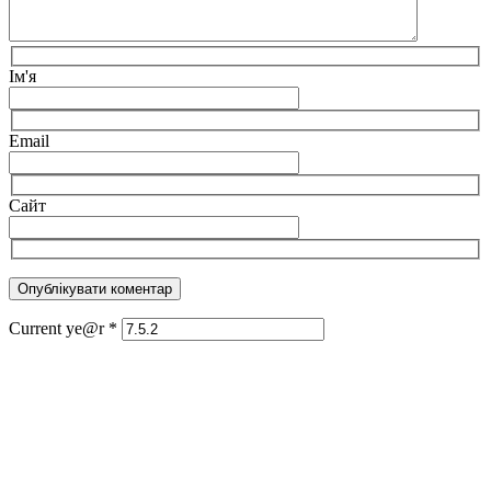
Ім'я
Email
Сайт
Current ye@r
*