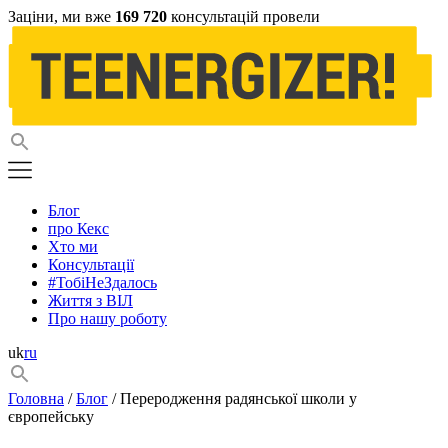
Заціни, ми вже
169 720
консультацій провели
Блог
про Кекс
Хто ми
Консультації
#ТобіНеЗдалось
Життя з ВІЛ
Про нашу роботу
uk
ru
Головна
/
Блог
/ Переродження радянської школи у
європейську