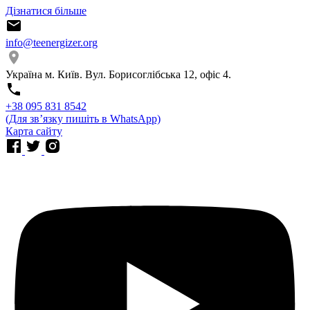
Дізнатися більше
info@teenergizer.org
Україна м. Київ. Вул. Борисоглібська 12, офіс 4.
⁨+38 095 831 8542⁩
(Для звʼязку пишіть в WhatsApp)
Карта сайту