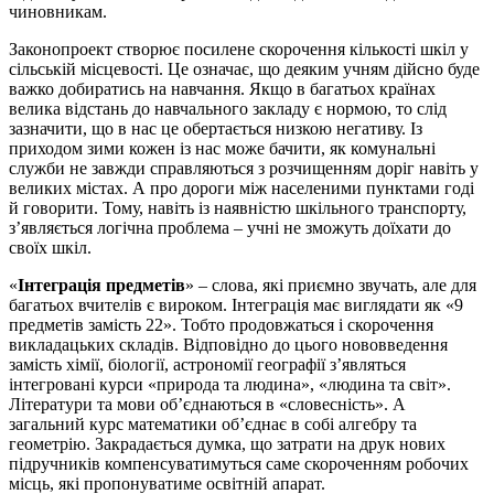
чиновникам.
Законопроект створює посилене скорочення кількості шкіл у
сільській місцевості. Це означає, що деяким учням дійсно буде
важко добиратись на навчання. Якщо в багатьох країнах
велика відстань до навчального закладу є нормою, то слід
зазначити, що в нас це обертається низкою негативу. Із
приходом зими кожен із нас може бачити, як комунальні
служби не завжди справляються з розчищенням доріг навіть у
великих містах. А про дороги між населеними пунктами годі
й говорити. Тому, навіть із наявністю шкільного транспорту,
з’являється логічна проблема – учні не зможуть доїхати до
своїх шкіл.
«
Інтеграція предметів
» – слова, які приємно звучать, але для
багатьох вчителів є вироком. Інтеграція має виглядати як «9
предметів замість 22». Тобто продовжаться і скорочення
викладацьких складів. Відповідно до цього нововведення
замість хімії, біології, астрономії географії з’являться
інтегровані курси «природа та людина», «людина та світ».
Літератури та мови об’єднаються в «словесність». А
загальний курс математики об’єднає в собі алгебру та
геометрію. Закрадається думка, що затрати на друк нових
підручників компенсуватимуться саме скороченням робочих
місць, які пропонуватиме освітній апарат.