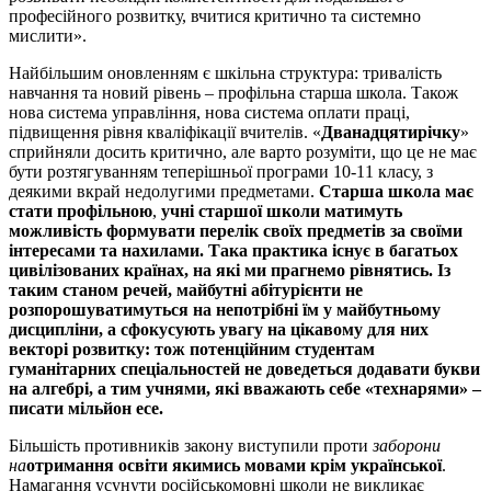
професійного розвитку, вчитися критично та системно
мислити».
Найбільшим оновленням є шкільна структура: тривалість
навчання та новий рівень – профільна старша школа. Також
нова система управління, нова система оплати праці,
підвищення рівня кваліфікації вчителів. «
Дванадцятирічку
»
сприйняли досить критично, але варто розуміти, що це не має
бути розтягуванням теперішньої програми 10-11 класу, з
деякими вкрай недолугими предметами.
Старша школа має
стати профільною
,
учні старшої школи матимуть
можливість формувати перелік своїх предметів за своїми
інтересами та нахилами. Така практика існує в багатьох
цивілізованих країнах, на які ми прагнемо рівнятись. Із
таким станом речей, майбутні абітурієнти не
розпорошуватимуться на непотрібні їм у майбутньому
дисципліни, а сфокусують увагу на цікавому для них
векторі розвитку: тож потенційним студентам
гуманітарних спеціальностей не доведеться додавати букви
на алгебрі, а тим учнями, які вважають себе «технарями» –
писати мільйон есе.
Більшість противників закону виступили проти
заборони
на
отримання освіти якимись мовами крім української
.
Намагання усунути російськомовні школи не викликає