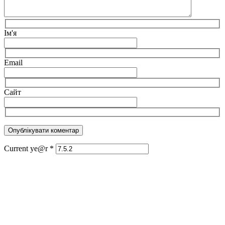
Ім'я
Email
Сайт
Current ye@r
*