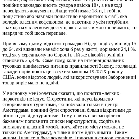
подібних закладах висить сувора вивіска 18+, а на вході
перевіряють документи. Якщо тобі немає 18ти, і тобі не
пощастило або навпаки пощастило народитися в сім’ї, яка
володіє власним
кофешопом
, де пакетики з усім потрібним
знаходяться в легкому доступі, як сталося в мого знайомого, то
навряд чи тобі щось перепаде.
При всьому цьому, відсоток громадян Нідерландів у віці від 15
до 64, які вживали
канабіс
хоча б раз у житті, дорівнює 24,1 %,
тоді як у середньому по Європі в тій же віковій групі він
становить 25,8 %. Саме тому, коли на інтернаціональних
тусовках піднімається питання правильності Закону, голландці
завжди порівнюють це із сухим законом 1920ИХ років у
США, коли відсоток людей, які використовували Заборонений
товар виріс мало не вдвічі.
У висновку мені хочеться сказати, що поняття «легких»
наркотиків не існує. Стереотипи, які неусвідомлено
створювалися туристами, які побували тільки в центрі
Амстердама
, повинні бути спростовані більш відкритими до
різного досвіду туристами. Тому, навіть є ви загорілися
бажанням поповнити списки
наркотуристів
, сходіть на
виставку в класний музей, погуляйте по місту (можна не
тільки по Амстердаму), а тільки потім йдіть диміти. Таким
чином, і ваш тріп буде яскравіше, і
плюсик
в с
писок
корисних