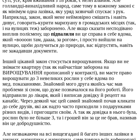
суті, усе, крім вживання з 18 років, є нелегальним. Але
голландці-винахідливий народ, саме тому в кожному законі є
як мінімум одна лазівка, яку уряд зазвичай спускає з рук.
Наприклад, закон, який мене неймовірно смішить і навіть
дивує, говорить-курити марихуану в громадських місцях (так,
і на вулицях теж) заборонено. Але якщо сказати несподівано
виплив полісмену, що
підпалили
ви це справа в себе вдома,
який «воооон там, даааа, за рогом», і просто вийшли на
вулицю, щоби долучиться до природи, вас відпустять, навіть
не зажадавши документи.
Інший цікавий закон стосується вирощування. Якщо ви не
знімаєте квартиру (так як найчастіше заборона на
ВИРОЩУВАННЯ прописаний у контракті), ви маєте право
вирощувати до 3 невеликих рослин у себе вдома по
мед.
показаннями
. Знайомий мого друга якийсь час мав
проблеми зі сном, що дуже позначалося на його роботі. Його
відправили до лікаря, який і виписав довідку й рецепт на
канабіс
. Через деякий час цей самий знайомий почав кликати
до себе друзів, які аж надто часто приходили з подарунками
різних видів, і пригощати своїм. А так як довідка в нього була,
рослин було не більше 3, та і грошей він за це не брав, називав
він це добродушністю.
Але незважаючи на всі вищезгадані й багато інших лазівки в
законах, наркотики є наркотики, саме тому
на всіх
кофешопах
і