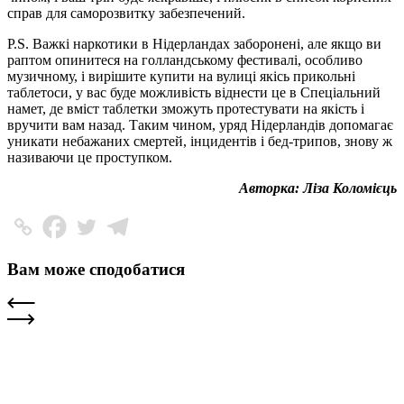
справ для саморозвитку забезпечений.
P.S. Важкі наркотики в Нідерландах заборонені, але якщо ви
раптом опинитеся на голландському фестивалі, особливо
музичному, і вирішите купити на вулиці якісь прикольні
таблетоси
, у вас буде можливість віднести це в Спеціальний
намет, де вміст таблетки зможуть протестувати на якість і
вручити вам назад. Таким чином, уряд Нідерландів допомагає
уникати небажаних смертей, інцидентів і
бед-трипов
, знову ж
називаючи це проступком.
Авторка: Ліза Коломієць
Вам може сподобатися