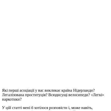
Які перші асоціації у вас викликає країна Нідерланди?
Легалізована проституція? Всюдисущі велосипеди? «Легкі»
наркотики?
У цій статті мені б хотілося розповісти і, може навіть,