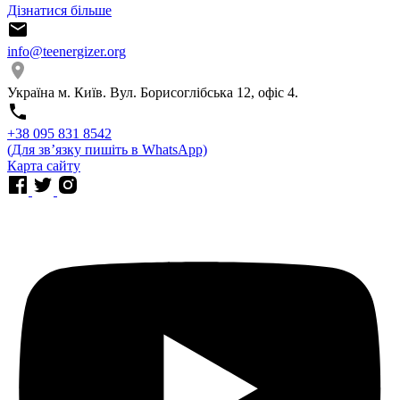
Дізнатися більше
info@teenergizer.org
Україна м. Київ. Вул. Борисоглібська 12, офіс 4.
⁨+38 095 831 8542⁩
(Для звʼязку пишіть в WhatsApp)
Карта сайту