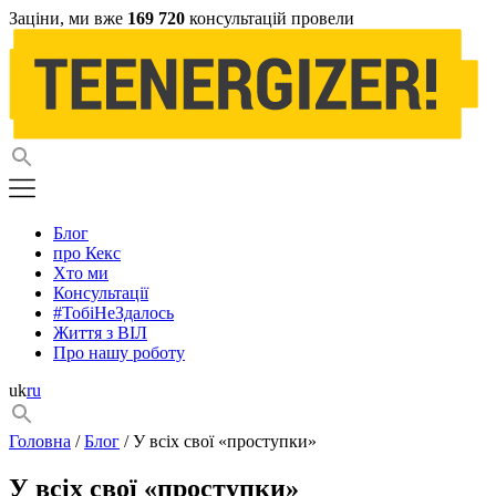
Заціни, ми вже
169 720
консультацій провели
Блог
про Кекс
Хто ми
Консультації
#ТобіНеЗдалось
Життя з ВІЛ
Про нашу роботу
uk
ru
Головна
/
Блог
/ У всіх свої «проступки»
У всіх свої «проступки»