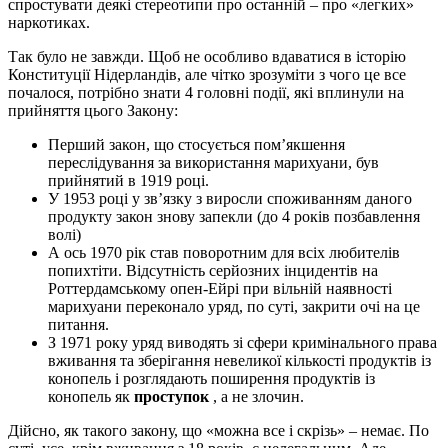
спростувати деякі стереотипи про останній – про «легких»
наркотиках.
Так було не завжди. Щоб не особливо вдаватися в історію
Конституції Нідерландів, але чітко зрозуміти з чого це все
почалося, потрібно знати 4 головні події, які вплинули на
прийняття цього Закону:
Перший закон, що стосується пом’якшення
переслідування за використання марихуани, був
прийнятий в 1919 році.
У 1953 році у зв’язку з виросли споживанням даного
продукту закон знову запекли (до 4 років позбавлення
волі)
А ось 1970 рік став поворотним для всіх любителів
попихтіти. Відсутність серйозних інцидентів на
Роттердамському опен-Ейрі при вільній наявності
марихуани переконало уряд, по суті, закрити очі на це
питання.
З 1971 року уряд виводять зі сфери кримінального права
вживання та зберігання невеликої кількості продуктів із
конопель і розглядають поширення продуктів із
конопель як
проступок
, а не злочин.
Дійсно, як такого закону, що «можна все і скрізь» – немає. По