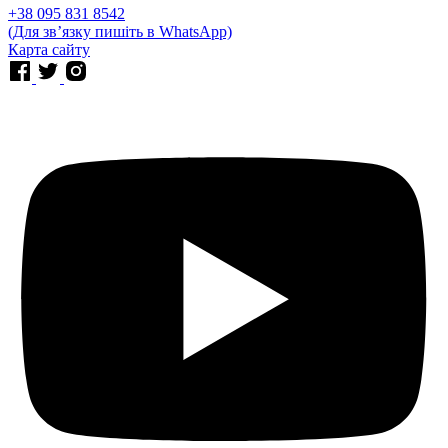
⁨+38 095 831 8542⁩
(Для звʼязку пишіть в WhatsApp)
Карта сайту