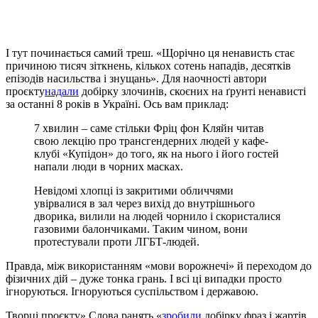
І тут починається самий треш. «Щорічно ця ненависть стає
причиною тисяч зіткнень, кількох сотень нападів, десятків
епізодів насильства і знущань». Для наочності автори
проєкту
надали
добірку злочинів, скоєних на ґрунті ненависті
за останні 8 років в Україні. Ось вам приклад:
7 хвилин – саме стільки Фріц фон Кляйн читав
свою лекцію про трансгендерних людей у кафе-
клубі «Купідон» до того, як на нього і його гостей
напали люди в чорних масках.
Невідомі хлопці із закритими обличчями
увірвалися в зал через вихід до внутрішнього
дворика, вилили на людей чорнило і скористалися
газовими балончиками. Таким чином, вони
протестували проти ЛГБТ-людей.
Правда, між використанням «мови ворожнечі» й переходом до
фізичних дій – дуже тонка грань. І всі ці випадки просто
ігноруються. Ігноруються суспільством і державою.
Творці проєкту» Слова ранять «
зробили
добірку фраз і жартів,