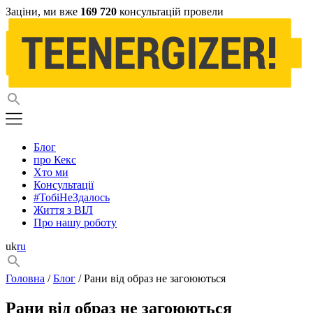
Заціни, ми вже
169 720
консультацій провели
Блог
про Кекс
Хто ми
Консультації
#ТобіНеЗдалось
Життя з ВІЛ
Про нашу роботу
uk
ru
Головна
/
Блог
/ Рани від образ не загоюються
Рани від образ не загоюються