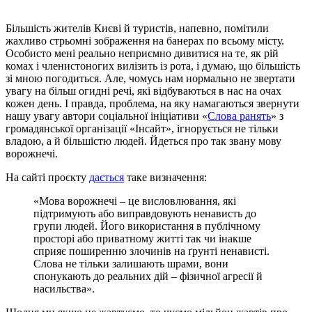
Більшість жителів Києві й туристів, напевно, помітили
жахливо стрьомні зображення на банерах по всьому місту.
Особисто мені реально неприємно дивитися на те, як рій
комах і членистоногих вилізить із рота, і думаю, що більшість
зі мною погодиться. Але, чомусь нам нормально не звертати
увагу на більш огидні речі, які відбуваються в нас на очах
кожен день. І правда, проблема, на яку намагаються звернути
нашу увагу автори соціальної ініціативи «
Слова ранять
» з
громадянської організації «Інсайт», ігнорується не тільки
владою, а й більшістю людей. Йдеться про так звану мову
ворожнечі.
На сайті проєкту
дається
таке визначення:
«Мова ворожнечі – це висловлювання, які
підтримують або виправдовують ненависть до
групи людей. Його використання в публічному
просторі або приватному житті так чи інакше
сприяє поширенню злочинів на ґрунті ненависті.
Слова не тільки залишають шрами, вони
спонукають до реальних дій – фізичної агресії й
насильства».