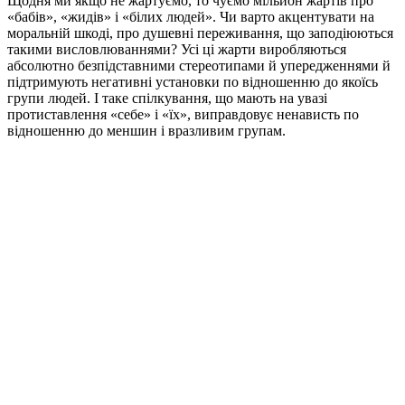
Щодня ми якщо не жартуємо, то чуємо мільйон жартів про
«бабів», «жидів» і «білих людей». Чи варто акцентувати на
моральній шкоді, про душевні переживання, що заподіюються
такими висловлюваннями? Усі ці жарти виробляються
абсолютно безпідставними стереотипами й упередженнями й
підтримують негативні установки по відношенню до якоїсь
групи людей. І таке спілкування, що мають на увазі
протиставлення «себе» і «їх», виправдовує ненависть по
відношенню до меншин і вразливим групам.