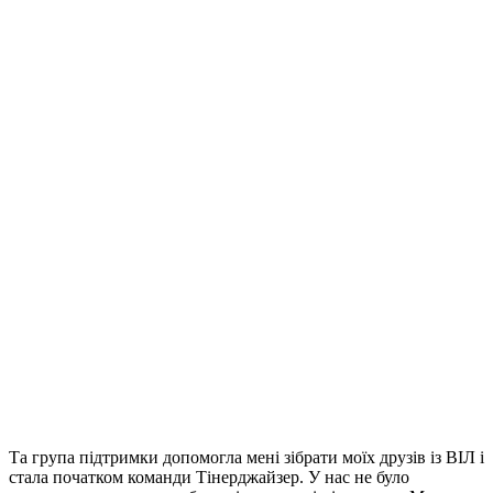
Та група підтримки допомогла мені зібрати моїх друзів із ВІЛ і
стала початком команди Тінерджайзер. У нас не було