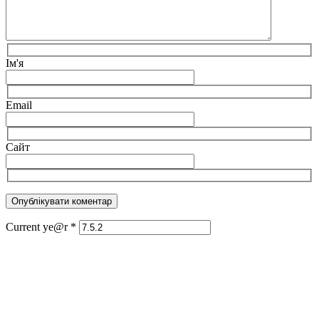
Ім'я
Email
Сайт
Current ye@r
*