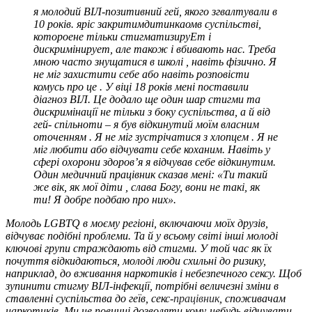
я молодий ВІЛ-позитивний ге
й
, якого згвалтували в
10 років. я
ріс закритим
дитинка
ом
в суспільстві,
котор
ое
не тільки стигматизиру
Е
т і
дискриміниру
е
т, але також і вбивають нас.
Треба
мною часто знущатися в школі
,
навіть
фізично. Я
не міг захистити себе або навіть
розповісти
комусь про це
. У віці 18 років мені поставили
діагноз ВІЛ. Це додало ще один шар стигми та
дискримінації не тільки
з боку
суспільства, а й
від
гей- спільноти
–
я був відкинутий моїм власним
оточенням
. Я не міг зустрічатися з хлопцем
.
Я не
міг любити або відчувати себе коханим. Навіть у
сфері охорони здоров’я я відчував себе відкинутим.
Один медичний працівник сказав мені: «Ти
такий
же вік, як мої діти
, слава Богу, вони не такі, як
ти! Я добре подбаю про них».
Молодь LGBTQ в моєму регіоні, включаючи моїх друзів,
відчуває подібні проблеми. Та й у всьому світі інші молоді
ключові групи страждають від стигми. У той час як їх
почуття відкидаються, молоді люди схильні до ризику,
наприклад, до вживання наркотиків і небезпечного сексу. Щоб
зупинити стигму ВІЛ-інфекції, потрібні величезні зміни в
ставленні суспільства до геїв, секс-
працівник
, споживачам
наркотиків. Ми не повинні дозволяти кому-небудь відчувати