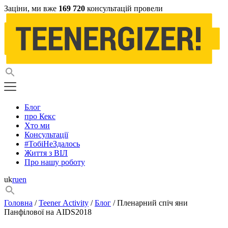
Заціни, ми вже
169 720
консультацій провели
Блог
про Кекс
Хто ми
Консультації
#ТобіНеЗдалось
Життя з ВІЛ
Про нашу роботу
uk
ru
en
Головна
/
Teener Activity
/
Блог
/ Пленарний спіч яни
Панфілової на AIDS2018