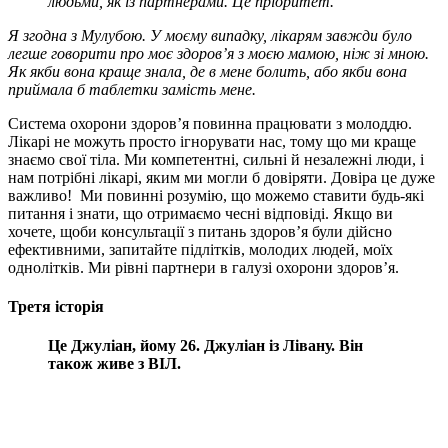
людьми,
як із партнерами.
Це пріоритет.
Я згодна з Мулубою. У моєму випадку, лікарям завжди було
легше говорити про моє здоров’я з моєю мамою, ніж зі мною.
Як якби вона краще знала, де в мене болить, або якби вона
приймала б таблетки замість мене.
Система охорони здоров’я повинна працювати з молоддю.
Лікарі не можуть просто ігнорувати нас, тому що ми краще
знаємо свої тіла. Ми компетентні, сильні й незалежні люди, і
нам потрібні лікарі, яким ми могли б довіряти. Довіра це дуже
важливо! Ми повинні розумію, що можемо ставити будь-які
питання і знати, що отримаємо чесні відповіді. Якщо ви
хочете, щоби консультації з питань здоров’я були дійсно
ефективними, запитайте підлітків, молодих людей, моїх
однолітків. Ми рівні партнери в галузі охорони здоров’я.
Третя історія
Це Джуліан, йому 26. Джуліан із Лівану. Він
також живе з ВІЛ.