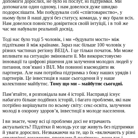
допомоги дорослих, не було ні послуг, ні підтримки. Ми
допомагали один одному, і нам довелося дуже швидко
подорослішати. Ми побудували собі «співтовариство», у
ньому були й наші друзі без статусу, команда, у яку брали всіх.
Нам довелося повністю довіритися своїй інтуїції, і в той же
час ми набували реальний досвід.
Тоді нас було тоді 5 чоловік, і ми «будувати мости» між
підлітками й між країнами. Зараз нас більше 100 чоловік у
різних частинах регіону ВЕЦА. І це тільки початок. Ми може
впливати на ситуацію змінювати її. Ми використовуємо
інновації та цифрові рішення для залучення молодих людей у
питання, пов’язані з ВІЛ. Ми повинні взаємодіяти як
партнери. Але нам потрібна підтримка з боку наших урядів і
партнерів. Це інвестиція в наше сьогодення й у наше
колективне майбутнє.
Тому що ми
–
майбутнє сьогодні.
Пам’ятайте, я розповідала вам 4 історії. Насправді існує
набагато більше подібних історій, і багато проблеми, які нам
потрібно вирішувати по всьому світу: секс-освіта, залучення
молоді в охорону здоров’я, інвестиції в молоде населення.
І ви знаєте, чому всі ці проблеми досі не втрачають
актуальність? Підлітки й молодь усе ще живуть без підтримки
й уваги дорослих. Незважаючи на те, що їх «включають у різні
стратегічні документи, програми й політики», вони так і