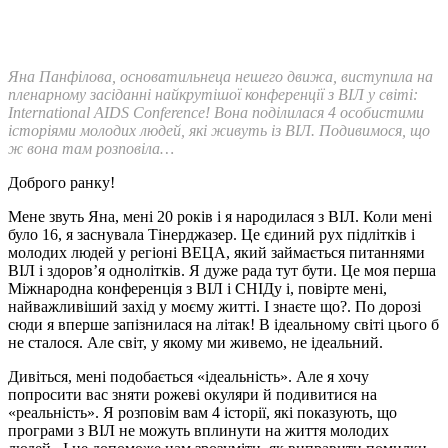
Яна Панфілова, основатильнеца нешего движа, виступила на
пленарному засіданні найкрутішої конференції з ВІЛ у світі:
International AIDS Conference! Вона поділилася 4 особистими
історіями молодих людей, які живуть із ВІЛ. Подивимося, що
ж вона там розповіла…
Доброго ранку!
Мене звуть Яна, мені 20 років і я народилася з ВІЛ. Коли мені
було 16, я заснувала Тінерджазер. Це єдиний рух підлітків і
молодих людей у регіоні ВЕЦА, який займається питаннями
ВІЛ і здоров’я однолітків. Я дуже рада тут бути. Це моя перша
Міжнародна конференція з ВІЛ і СНІДу і, повірте мені,
найважливіший захід у моєму житті. І знаєте що?. По дорозі
сюди я вперше запізнилася на літак! В ідеальному світі цього б
не сталося. Але світ, у якому ми живемо, не ідеальний.
Дивіться, мені подобається «ідеальність». Але я хочу
попросити вас зняти рожеві окуляри й подивитися на
«реальність». Я розповім вам 4 історії, які показують, що
програми з ВІЛ не можуть вплинути на життя молодих