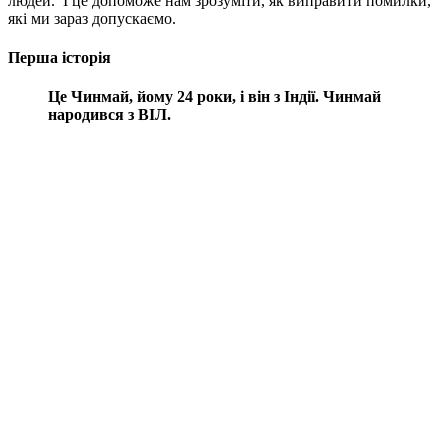
людей. І це допоможе нам зрозуміти, як виправити помилки,
які ми зараз допускаємо.
Перша історія
Це Чинмай, йому 24 роки, і він з Індії. Чинмай
народився з ВІЛ.