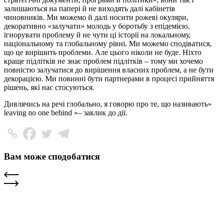
залишаються на папері й не виходять далі кабінетів
чиновників. Ми можемо й далі носити рожеві окуляри,
декоративно «залучати» молодь у боротьбу з епідемією,
ігнорувати проблему й не чути ці історії на локальному,
національному та глобальному рівні. Ми можемо сподіватися,
що це вирішить проблеми. Але цього ніколи не буде. Ніхто
краще підлітків не знає проблем підлітків – тому ми хочемо
повністю залучатися до вирішення власних проблем, а не бути
декорацією. Ми повинні бути партнерами в процесі прийняття
рішень, які нас стосуються.
Дивлячись на речі глобально, я говорю про те, що називають»
leaving no one behind «– заклик до дії.
Вам може сподобатися