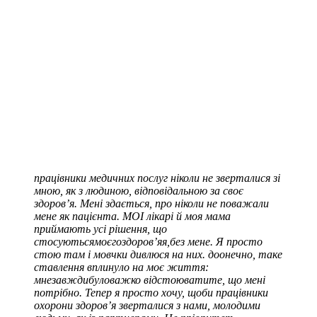
працівники медичних послуг ніколи не зверталися зі
мною, як
з людиною, відповідальною за своє
здоров’я. Мені здається, про
ніколи не поважали
мене як пацієнта.
М
ОІ лікарі й моя мама
приймають усі рішення
, що
стосуються
моє
го
здоров’я
я,
без мене. Я просто
стою там і
мовчки дивлюся на них. до
онечно, таке
ставлення вплинуло на моє життя:
м
не
завжди
було
важко відстоювати
те, що мені
потрібно. Тепер я просто хочу, щоби працівники
охорони здоров’я
зверталися
з нами, молодими