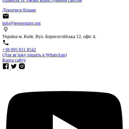
Правила та Умови користування сайтом
Дізнатися більше
info@teenergizer.org
Україна м. Київ. Вул. Борисоглібська 12, офіс 4.
⁨+38 095 831 8542⁩
(Для звʼязку пишіть в WhatsApp)
Карта сайту