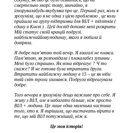
смертельно хворі. тому, звичайно, я
ігнорувала
будь-яку
думка про це. Перший раз, коли я
зрозуміла, що я не
одна з цією проблемою
,
це
коли
прийшла на групу-підтримки для ВІЛ + підлітків
(
єдину в Києві
)
. Цей досвід допоміг мені розкрити
Мій статус своїй кращій подрузі.
найближчий
йому
людина
у
, якого я любила й
довіряла.
Я добре пам’ятаю той вечір. Я взагалі не плакса.
Пам’ятаю, як розповідала і плакала
без зупинки
.
Мені було страшно. Як вона відреагує
?
Ч
то
скаже? Я не готова була втратити
друга.
Втратити найближчу людину в 15 –
це як
ніби
твій світ трохи зламався. Подруга відреагувала
добре.
Того вечора я зрозуміла дещо важливе про себе. Я
живу з ВІЛ, але я набагато більше, ніж просто
ВІЛ + людина. Це лише одна маленька частина
того, хто я. Я вирішила, що вистачить вірити в
те, що мій ВІЛ потужніший, ніж я.
Це моя історія!