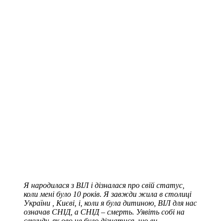
Я народилася з ВІЛ і дізналася про свій статус,
коли мені було 10 років. Я завжди жила в столиці
України
,
Києві, і, коли я була дитиною, ВІЛ для нас
означав СНІД, а СНІД
–
смерть. Уявіть собі на
секунду, як
ово
це було дізнатися, що ви