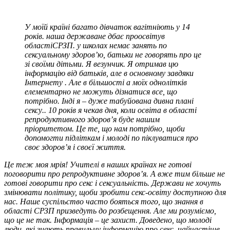
У моїй країні багато дівчаток вагітніють
у 14
років. наша держава
не дбає про
освіту
в
області
СРЗП. у школах немає занять по
сексу
альному здоров’ю
, батьки не говорять про це
зі своїми дітьми. Я везунчик. Я отримав цю
інформацію
від
батьків,
але в основному
завдяки
Інтернету
. Але в більшості
а моїх однолітків
елементарно не можуть дізнатися все, що
потрібно.
Інді
я
–
дуже табуйована дивна
плані
сексу
.
.
1
0 років я чекав дня, коли освіта в області
репродуктивного здоров’я буде нашим
пріоритетом. Це те, що нам потрібно, щоби
допомогти підліткам і молоді
по
піклуватися про
своє здоров’я і
своєї
життя.
Це теж моя мрія! Учителі в наших країнах не готові
поговорити про репродуктивне здоров’я. А вже тим більше не
готові говорити про секс і сексуальність. Держави не хочуть
змінювати політику, щоби зробити секс-освіту доступною для
нас. Наше суспільство часто бояться того, що знання в
області СРЗП призведуть до розбещення. Але ми розуміємо,
що це не так. Інформація – це захист. Доведено, що молоді
люди, які знають правильну інформацію про секс, найчастіше