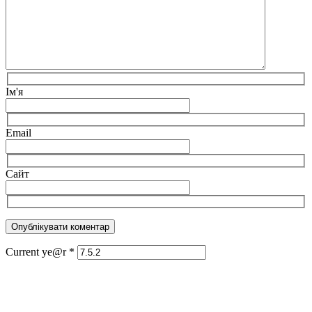
Ім'я
Email
Сайт
Current ye@r
*