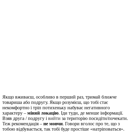
Якщо вживаєш, особливо в перший раз, тримай ближче
товариша або подругу. Якщо розумієш, що тобі стає
некомфортно і тріп потихеньку набуває негативного
характеру –
міняй локацію
. Іди туди, де менше інформації.
Взяв друга / подругу і
вийти
за територію посидіти/почекати.
Теж рекомендація –
не мовчи
. Говори вголос про те, що з
тобою відбувається, так тобі буде простіше «натріповаться».