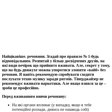
Найцікавіше. речовини. Згадай про правило № 1-будь
відповідальним. Розпитай у більш досвідчених друзів, на
які види вечірок що прийнято вживати. Але, секрет у тому,
що на будь движухе можна упоротися зловити «вайб» без
речовин. Я навіть рекомендую спробувати сходити
послухати техно музику заради ритмів. Тінерджайзер не
рекомендує вживати наркотики. Але якщо взявся за це –
зроби це професійно.
Перед вживанням вивчи речовину:
На які органи впливає (у випадку, якщо в тебе
потенційні розлади, дивись не нашкодь собі)