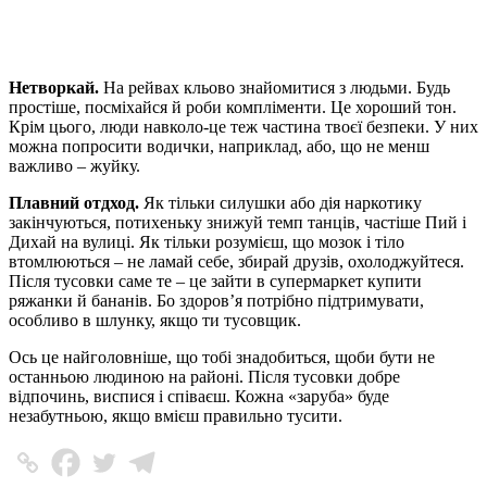
Нетворкай.
На рейвах кльово знайомитися з людьми. Будь
простіше, посміхайся й роби компліменти. Це хороший тон.
Крім цього, люди навколо-це теж частина твоєї безпеки. У них
можна попросити водички, наприклад, або, що не менш
важливо – жуйку.
Плавний отдход.
Як тільки силушки або дія наркотику
закінчуються, потихеньку знижуй темп танців, частіше Пий і
Дихай на вулиці. Як тільки розумієш, що мозок і тіло
втомлюються – не ламай себе, збирай друзів, охолоджуйтеся.
Після тусовки саме те – це зайти в супермаркет купити
ряжанки й бананів. Бо здоров’я потрібно підтримувати,
особливо в шлунку, якщо ти тусовщик.
Ось це найголовніше, що тобі знадобиться, щоби бути не
останньою людиною на районі. Після тусовки добре
відпочинь, виспися і співаєш. Кожна «заруба» буде
незабутньою, якщо вмієш правильно тусити.