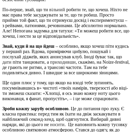
По-перше, знай, що ти
вільний
робити те, що хочеш. Ніхто не
має права тебе засуджувати за те, що ти робиш. Просто
прийми той факт, що ти отримуєш досвід і експериментуєш –
з рейвами, патюнями, речовинами. Це абсолютно нормально.
Але! Непогана задумка для татухи: «Ти можеш робити все, що
хочеш, і нести за це відповідальність».
Знай, куди й на що йдеш
– особливо, якщо хочеш піти кудись
у перший раз. Вдома, приміряючи цибулю, пошукай і
послухай діджеїв, яких анонсував клуб. Іноді буває так, що
дати
піти танцювати, а
приходивши
, скажімо, на Noize-festival,
де грають не ритми, а трансові частоти. Там на тебе
подивляться дивно. І швидше за все широкими зіницями.
Ще один плюс у тому, що якщо на вході тебе зупинять,
посумнівавшись в» чистоті «твоїх намірів, тверезості або віці-
ти зможеш сказати: «Хлопці, я ось знаю кожну ноту цього
виконавця, я фанат, пропустіть», – і це може спрацювати.
Зроби кожну зарубу особливою
. Це до питання про луку. Є
класна практика: перед тим як їхати на двіж заскакувати в
найближчий секонд-хенд, щоб одягнутися. Вибирай дивні
наряди, які до цього не
носити
. Це наповнить кожну тусовку
особливою святковою атмосферою. Стався до одягу, як до