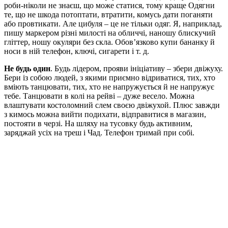
роби-ніколи не знаєш, що може статися, тому краще Одягни
те, що не шкода потоптати, втратити, комусь дати поганяти
або провтикати. Але цибуля – це не тільки одяг. Я, наприклад,
пишу маркером різні милості на обличчі, наношу блискучий
гліттер, ношу окуляри без скла. Обов’язково купи бананку й
носи в ній телефон, ключі, сигарети і т. д.
Не будь один
. Будь лідером, прояви ініціативу – збери двіжуху.
Бери із собою людей, з якими приємно відриватися, тих, хто
вміють танцювати, тих, хто не напружується й не напружує
тебе. Танцювати в колі на рейві – дуже весело. Можна
влаштувати костоломний слем своєю двіжухой. Плюс завжди
з кимось можна вийти подихати, відправитися в магазин,
постояти в черзі. На шляху на тусовку будь активним,
заряджай усіх на треш і Чад. Телефон тримай при собі.