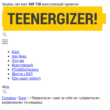
Заціни, ми вже
169 720
консультацій провели
Блог
про Кекс
Хто ми
Консультації
#ТобіНеЗдалось
Життя з ВІЛ
Про нашу роботу
uk
ru
Головна
/
Блог
/ «Увірватися» саме за себе не «увірветься»:
керівництво тусовщика.