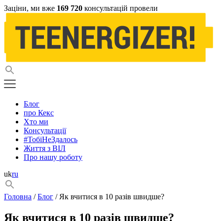
Заціни, ми вже
169 720
консультацій провели
Блог
про Кекс
Хто ми
Консультації
#ТобіНеЗдалось
Життя з ВІЛ
Про нашу роботу
uk
ru
Головна
/
Блог
/ Як вчитися в 10 разів швидше?
Як вчитися в 10 разів швидше?