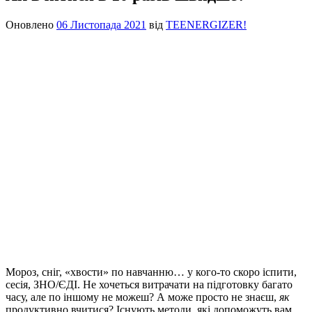
Оновлено
06 Листопада 2021
від
TEENERGIZER!
Мороз, сніг, «хвости» по навчанню… у кого-то скоро іспити,
сесія, ЗНО/ЄДІ. Не хочеться витрачати на підготовку багато
часу, але по іншому не можеш?
А може просто не знаєш,
як
продуктивно вчитися? Існують методи, які допоможуть вам