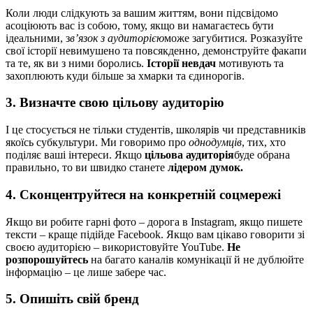
Коли люди слідкують за вашим життям, вони підсвідомо
асоціюють вас із собою, тому, якщо ви намагаєтесь бути
ідеальними, з
в’язок з аудиторією
може загубитися. Розказуйте
свої історії невимушено та повсякденно, демонструйте факапи
та те, як ви з ними боролись.
Історії невдач
мотивують та
захоплюють куди більше за хмарки та єдинорогів.
3. Визначте свою цільову аудиторію
І це стосується не тільки студентів, школярів чи представників
якоїсь субкультури. Ми говоримо про
однодумців
, тих, хто
поділяє ваші інтереси. Якщо
цільова аудиторія
буде обрана
правильно, то ви швидко станете
лідером думок.
4. Сконцентруйтеся на конкретній соцмережі
Якщо ви робите гарні фото – дорога в Іnstagram, якщо пишете
тексти – краще підійде Facebook. Якщо вам цікаво говорити зі
своєю аудиторією – використовуйте YouTube.
Не
розпорошуйтесь
на багато каналів комунікації й не дублюйте
інформацію – це лише забере час.
5. Опишіть свій бренд