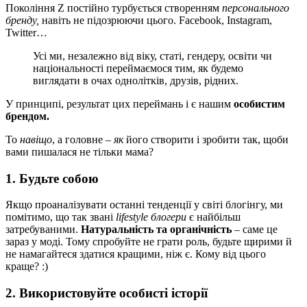
Покоління Z постійно турбується створенням
персонального
бренду,
навіть не підозрюючи цього. Facebook, Instagram,
Twitter…
Усі ми, незалежно від віку, статі, гендеру, освіти чи
національності переймаємося тим, як будемо
виглядати в очах однолітків, друзів, рідних.
У принципі, результат цих переймань і є нашим
особистим
брендом.
То
навіщо
, а головне –
як
його створити і зробити так, щоби
вами пишалася не тільки мама?
1. Будьте собою
Якщо проаналізувати останні тенденції у світі блогінгу, ми
помітимо, що так звані
lifestyle
блогери
є найбільш
затребуваними.
Натуральність та органічність
– саме це
зараз у моді. Тому спробуйте не грати роль, будьте щирими й
не намагайтеся здатися кращими, ніж є. Кому від цього
краще? :)
2. Використовуйте особисті історії