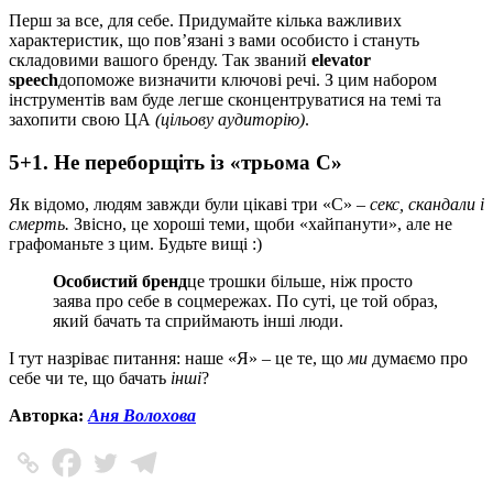
Перш за все, для себе. Придумайте кілька важливих
характеристик, що пов’язані з вами особисто і стануть
складовими вашого бренду. Так званий
elevator
speech
допоможе визначити ключові речі. З цим набором
інструментів вам буде легше сконцентруватися на темі та
захопити свою ЦА
(цільову аудиторію)
.
5+1. Не переборщіть із «трьома С»
Як відомо, людям завжди були цікаві три «С» –
секс, скандали і
смерть.
Звісно, це хороші теми, щоби «хайпанути», але не
графоманьте з цим. Будьте вищі :)
Особистий бренд
це трошки більше, ніж просто
заява про себе в соцмережах. По суті, це той образ,
який бачать та сприймають інші люди.
І тут назріває питання: наше «Я» – це те, що
ми
думаємо про
себе чи те, що бачать
інші
?
Авторка:
Аня Волохова