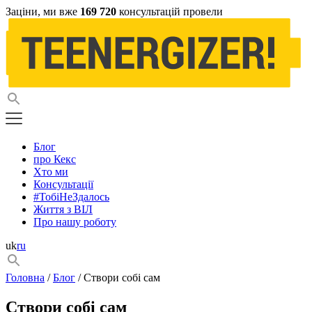
Заціни, ми вже
169 720
консультацій провели
Блог
про Кекс
Хто ми
Консультації
#ТобіНеЗдалось
Життя з ВІЛ
Про нашу роботу
uk
ru
Головна
/
Блог
/ Створи собі сам
Створи собі сам