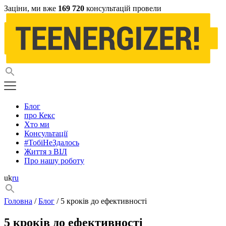
Заціни, ми вже
169 720
консультацій провели
Блог
про Кекс
Хто ми
Консультації
#ТобіНеЗдалось
Життя з ВІЛ
Про нашу роботу
uk
ru
Головна
/
Блог
/ 5 кроків до ефективності
5 кроків до ефективності