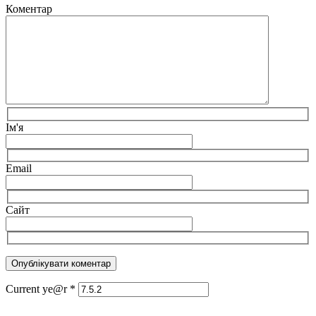
Коментар
Ім'я
Email
Сайт
Current ye@r
*