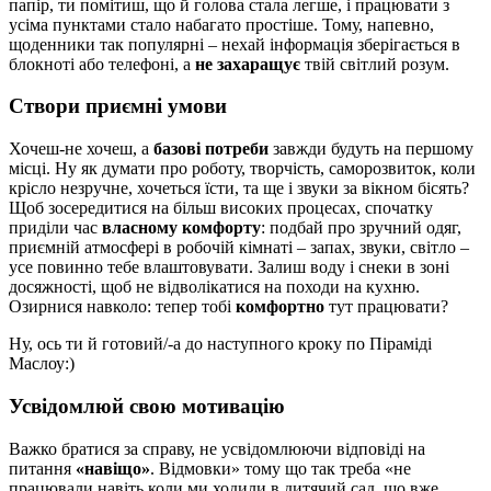
папір, ти помітиш, що й голова стала легше, і працювати з
усіма пунктами стало набагато простіше. Тому, напевно,
щоденники так популярні – нехай інформація зберігається в
блокноті або телефоні, а
не захаращує
твій світлий розум.
Створи приємні умови
Хочеш-не хочеш, а
базові потреби
завжди будуть на першому
місці. Ну як думати про роботу, творчість, саморозвиток, коли
крісло незручне, хочеться їсти, та ще і звуки за вікном бісять?
Щоб зосередитися на більш високих процесах, спочатку
приділи час
власному комфорту
: подбай про зручний одяг,
приємній атмосфері в робочій кімнаті – запах, звуки, світло –
усе повинно тебе влаштовувати. Залиш воду і снеки в зоні
досяжності, щоб не відволікатися на походи на кухню.
Озирнися навколо: тепер тобі
комфортно
тут працювати?
Ну, ось ти й готовий/-а до наступного кроку по Піраміді
Маслоу:)
Усвідомлюй свою мотивацію
Важко братися за справу, не усвідомлюючи відповіді на
питання
«навіщо»
. Відмовки» тому що так треба «не
працювали навіть коли ми ходили в дитячий сад, що вже