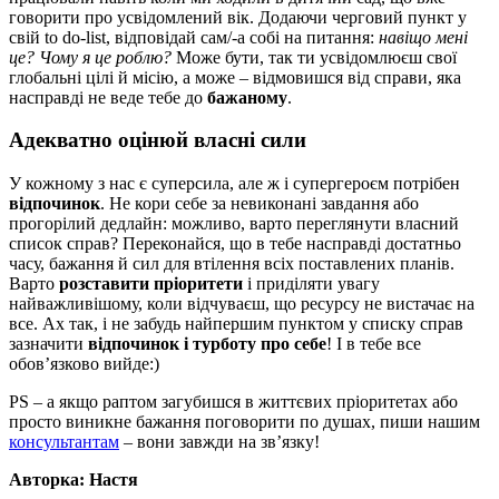
говорити про усвідомлений вік. Додаючи черговий пункт у
свій to do-list, відповідай сам/-а собі на питання:
навіщо мені
це? Чому я це роблю?
Може бути, так ти усвідомлюєш свої
глобальні цілі й місію, а може – відмовишся від справи, яка
насправді не веде тебе до
бажаному
.
Адекватно оцінюй власні сили
У кожному з нас є суперсила, але ж і супергероєм потрібен
відпочинок
. Не кори себе за невиконані завдання або
прогорілий дедлайн: можливо, варто переглянути власний
список справ? Переконайся, що в тебе насправді достатньо
часу, бажання й сил для втілення всіх поставлених планів.
Варто
розставити пріоритети
і приділяти увагу
найважливішому, коли відчуваєш, що ресурсу не вистачає на
все. Ах так, і не забудь найпершим пунктом у списку справ
зазначити
відпочинок і турботу про себе
! І в тебе все
обов’язково вийде:)
PS – а якщо раптом загубишся в життєвих пріоритетах або
просто виникне бажання поговорити по душах, пиши нашим
консультантам
– вони завжди на зв’язку!
Авторка: Настя