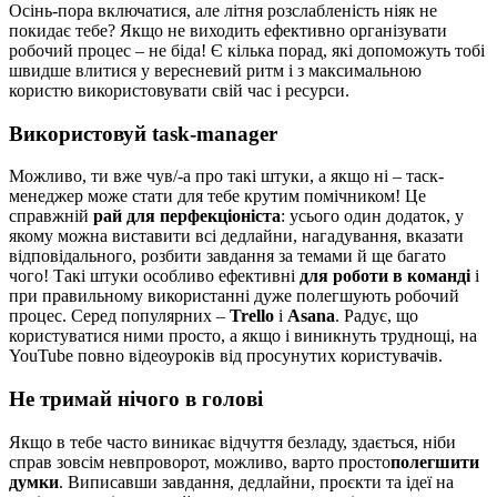
Осінь-пора включатися, але літня розслабленість ніяк не
покидає тебе? Якщо не виходить ефективно організувати
робочий процес – не біда!
Є кілька порад, які допоможуть тобі
швидше влитися у вересневий ритм і з максимальною
користю використовувати свій час і ресурси.
Використовуй task-manager
Можливо, ти вже чув/-а про такі штуки, а якщо ні – таск-
менеджер може стати для тебе крутим помічником! Це
справжній
рай для перфекціоніста
: усього один додаток, у
якому можна виставити всі дедлайни, нагадування, вказати
відповідального, розбити завдання за темами й ще багато
чого! Такі штуки особливо ефективні
для роботи в команді
і
при правильному використанні дуже полегшують робочий
процес. Серед популярних –
Trello
і
Asana
. Радує, що
користуватися ними просто, а якщо і виникнуть труднощі, на
YouTube повно відеоуроків від просунутих користувачів.
Не тримай нічого в голові
Якщо в тебе часто виникає відчуття безладу, здається, ніби
справ зовсім невпроворот, можливо, варто просто
полегшити
думки
. Виписавши завдання, дедлайни, проєкти та ідеї на